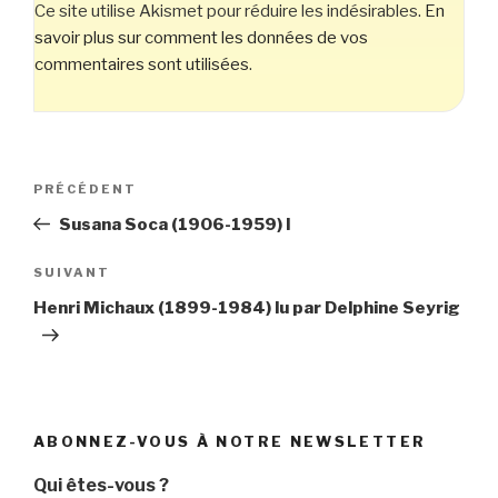
Ce site utilise Akismet pour réduire les indésirables.
En
savoir plus sur comment les données de vos
commentaires sont utilisées
.
Navigation
Article
PRÉCÉDENT
de
précédent
Susana Soca (1906-1959) I
l’article
Article
SUIVANT
suivant
Henri Michaux (1899-1984) lu par Delphine Seyrig
ABONNEZ-VOUS À NOTRE NEWSLETTER
Qui êtes-vous ?