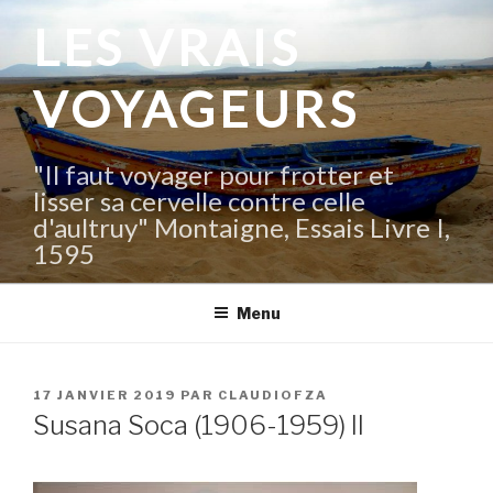
Aller
LES VRAIS
au
contenu
VOYAGEURS
principal
"Il faut voyager pour frotter et
lisser sa cervelle contre celle
d'aultruy" Montaigne, Essais Livre I,
1595
Menu
PUBLIÉ
17 JANVIER 2019
PAR
CLAUDIOFZA
LE
Susana Soca (1906-1959) II