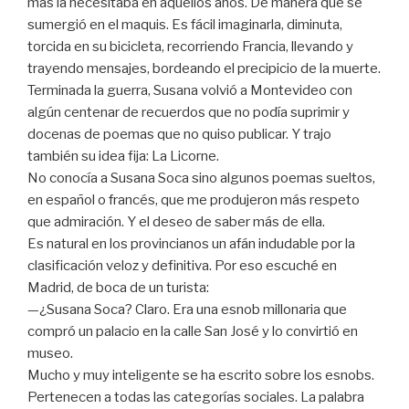
más la necesitaba en aquellos años. De manera que se
sumergió en el maquis. Es fácil imaginarla, diminuta,
torcida en su bicicleta, recorriendo Francia, llevando y
trayendo mensajes, bordeando el precipicio de la muerte.
Terminada la guerra, Susana volvió a Montevideo con
algún centenar de recuerdos que no podía suprimir y
docenas de poemas que no quiso publicar. Y trajo
también su idea fija: La Licorne.
No conocía a Susana Soca sino algunos poemas sueltos,
en español o francés, que me produjeron más respeto
que admiración. Y el deseo de saber más de ella.
Es natural en los provincianos un afán indudable por la
clasificación veloz y definitiva. Por eso escuché en
Madrid, de boca de un turista:
—¿Susana Soca? Claro. Era una esnob millonaria que
compró un palacio en la calle San José y lo convirtió en
museo.
Mucho y muy inteligente se ha escrito sobre los esnobs.
Pertenecen a todas las categorías sociales. La palabra