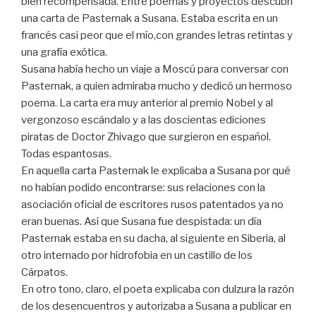
bien recompensada. Entre poemas y proyectos descubrí
una carta de Pasternak a Susana. Estaba escrita en un
francés casi peor que el mío,con grandes letras retintas y
una grafía exótica.
Susana había hecho un viaje a Moscú para conversar con
Pasternak, a quien admiraba mucho y dedicó un hermoso
poema. La carta era muy anterior al premio Nobel y al
vergonzoso escándalo y a las doscientas ediciones
piratas de Doctor Zhivago que surgieron en español.
Todas espantosas.
En aquella carta Pasternak le explicaba a Susana por qué
no habían podido encontrarse: sus relaciones con la
asociación oficial de escritores rusos patentados ya no
eran buenas. Así que Susana fue despistada: un día
Pasternak estaba en su dacha, al siguiente en Siberia, al
otro internado por hidrofobia en un castillo de los
Cárpatos.
En otro tono, claro, el poeta explicaba con dulzura la razón
de los desencuentros y autorizaba a Susana a publicar en