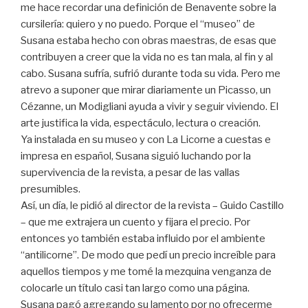
me hace recordar una definición de Benavente sobre la
cursilería: quiero y no puedo. Porque el “museo” de
Susana estaba hecho con obras maestras, de esas que
contribuyen a creer que la vida no es tan mala, al fin y al
cabo. Susana sufría, sufrió durante toda su vida. Pero me
atrevo a suponer que mirar diariamente un Picasso, un
Cézanne, un Modigliani ayuda a vivir y seguir viviendo. El
arte justifica la vida, espectáculo, lectura o creación.
Ya instalada en su museo y con La Licorne a cuestas e
impresa en español, Susana siguió luchando por la
supervivencia de la revista, a pesar de las vallas
presumibles.
Así, un día, le pidió al director de la revista – Guido Castillo
– que me extrajera un cuento y fijara el precio. Por
entonces yo también estaba influido por el ambiente
“antilicorne”. De modo que pedí un precio increíble para
aquellos tiempos y me tomé la mezquina venganza de
colocarle un título casi tan largo como una página.
Susana pagó agregando su lamento por no ofrecerme