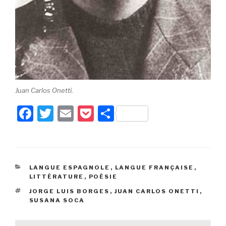
Juan Carlos Onetti.
F
T
E
P
P
a
wi
m
o
ar
c
tt
ail
c
ta
e
er
k
g
CATÉGORIES
LANGUE ESPAGNOLE
,
LANGUE FRANÇAISE
,
b
et
er
LITTÉRATURE
,
POÉSIE
o
ÉTIQUETTES
JORGE LUIS BORGES
,
JUAN CARLOS ONETTI
,
SUSANA SOCA
o