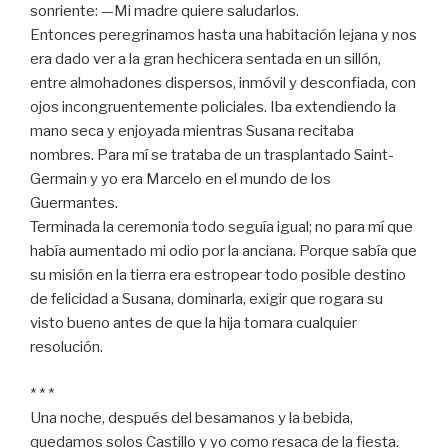
sonriente: —Mi madre quiere saludarlos.
Entonces peregrinamos hasta una habitación lejana y nos
era dado ver a la gran hechicera sentada en un sillón,
entre almohadones dispersos, inmóvil y desconfiada, con
ojos incongruentemente policiales. Iba extendiendo la
mano seca y enjoyada mientras Susana recitaba
nombres. Para mí se trataba de un trasplantado Saint-
Germain y yo era Marcelo en el mundo de los
Guermantes.
Terminada la ceremonia todo seguía igual; no para mí que
había aumentado mi odio por la anciana. Porque sabía que
su misión en la tierra era estropear todo posible destino
de felicidad a Susana, dominarla, exigir que rogara su
visto bueno antes de que la hija tomara cualquier
resolución.
* * *
Una noche, después del besamanos y la bebida,
quedamos solos Castillo y yo como resaca de la fiesta.