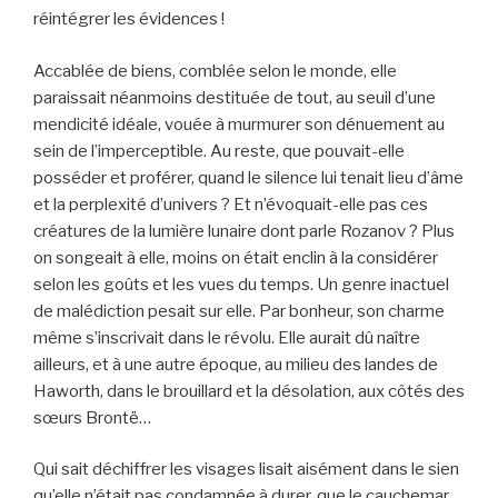
réintégrer les évidences !
Accablée de biens, comblée selon le monde, elle
paraissait néanmoins destituée de tout, au seuil d’une
mendicité idéale, vouée à murmurer son dénuement au
sein de l’imperceptible. Au reste, que pouvait-elle
posséder et proférer, quand le silence lui tenait lieu d’âme
et la perplexité d’univers ? Et n’évoquait-elle pas ces
créatures de la lumière lunaire dont parle Rozanov ? Plus
on songeait à elle, moins on était enclin à la considérer
selon les goûts et les vues du temps. Un genre inactuel
de malédiction pesait sur elle. Par bonheur, son charme
même s’inscrivait dans le révolu. Elle aurait dû naître
ailleurs, et à une autre époque, au milieu des landes de
Haworth, dans le brouillard et la désolation, aux côtés des
sœurs Brontë…
Qui sait déchiffrer les visages lisait aisément dans le sien
qu’elle n’était pas condamnée à durer, que le cauchemar