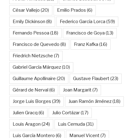
César Vallejo
(20)
Emilio Prados
(6)
Emily Dickinson
(8)
Federico García Lorca
(59)
Fernando Pessoa
(18)
Francisco de Goya
(13)
Francisco de Quevedo
(8)
Franz Kafka
(16)
Friedrich Nietzsche
(7)
Gabriel García Márquez
(10)
Guillaume Apollinaire
(20)
Gustave Flaubert
(23)
Gérard de Nerval
(6)
Joan Margarit
(7)
Jorge Luis Borges
(39)
Juan Ramón Jiménez
(18)
Julien Gracq
(6)
Julio Cortázar
(17)
Louis Aragon
(24)
Luis Cernuda
(31)
Luis García Montero
(6)
Manuel Vicent
(7)