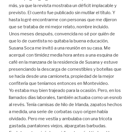
más, ya que la revista mostraba un déficit implacable y
previsto. El cuento fue publicado sin mutilar el título. Y
hasta logré encontrarme con personas que me dijeron
que se trataba de mi mejor relato, nombre incluido.
Unos meses después, convencida no sé por quién de
que lo de cuentista no quitaba la buena educación,
Susana Soca me invitó a una reunión en su casa. Me
acerqué con timidez media hora antes a una esquina de
café en la manzana de la residencia de Susana y estuve
presenciando la descarga de comestibles y botellas que
se hacía desde una camioneta, propiedad de la mejor
confitería que teníamos entonces en Montevideo.
Yo estaba muy bien trajeado para la ocasión. Pero, en los
llamados días laborales, también actuaba como un esnob
al revés. Tenía camisas de hilo de Irlanda, zapatos hechos
a medida, una serie de corbatas cuyo origen había
olvidado. Pero me vestía y ambulaba con una tricota
gastada, pantalones viejos, alpargatas barbudas.