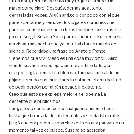
Era la hora, terminé de envidiar y toqué el timbre. Un
mayordomo,claro. Después, demasiada gente,
demasiadas voces. Algún amigo o conocido con el que
pude apartarme y remover los lugares comunes que
parecen constituir el suelo de los hombres de letras. De
pronto surgió Susana Soca para saludarme. Era pequeña,
nerviosa, más hecha que yo para habitar un mundo de
silencio. Recordaba una frase de Anatole France:
“Tenemos que vivir y eso es una cosa muy difícil”. Sigo
viendo sus hermosos ojos, siempre intimidados, su
cuerpo frágil, apenas tembloroso, tan parecido al de un
pájaro, armado para huir. Parecía estar en eterna actitud
de pedir perdón por algún pecado inexistente.
Creo que esto se expresa mejor en el poema La
demente que publicamos.
Luego todo continuó como cualquier reunión o fiesta,
hasta que la mezcla de intelectuales y semiaristócratas
juzgó que era prudente marcharse. Pero una pausa: en un
momento tal vez calculado, Susana se acercaba