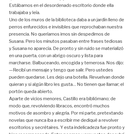
Estábamos en el desordenado escritorio donde ella
trabajaba y leía.
Uno de los muros de la biblioteca daba a un jardín lleno de
perros enfurecidos e invisibles que reprochaban nuestra
presencia. No queríamos irnos sin despedirnos de
Susana. Pero los minutos pasaban entre frases tediosas
y Susana no aparecía. De pronto y sin ruido se materializó
en una puerta, con un abrigo oscuro y lista para
marcharse. Balbuceando, encogida y temerosa. Nos dijo:
—Recibí un mensaje y tengo que salir. Pero ustedes
pueden quedarse. Les dejo una botella. Revuelvan donde
quieran y si algún libro les gusta… No tienen que llamar; el
portón queda abierto.
Aparte de vicios menores, Castillo era bibliómano; de
modo que, revolviendo libracos, encontró muchos
motivos de asombro y alegría. Por mi parte, pretextando
novelas que nunca iba a escribir me dediqué a revolver
escritorios y secrétaires. Y esta indelicadeza fue pronto y