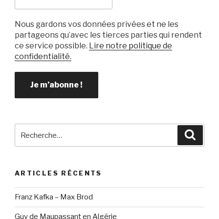
Nous gardons vos données privées et ne les
partageons qu’avec les tierces parties qui rendent
ce service possible.
Lire notre politique de
confidentialité.
Recherche
Reche
pour
:
ARTICLES RÉCENTS
Franz Kafka – Max Brod
Guy de Maupassant en Algérie