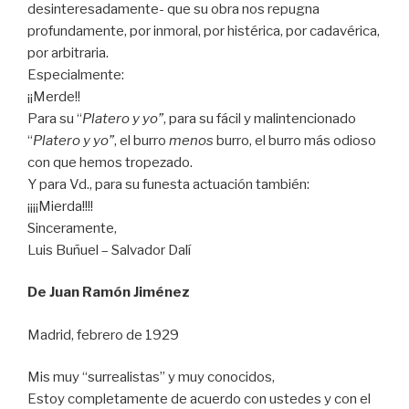
desinteresadamente- que su obra nos repugna
profundamente, por inmoral, por histérica, por cadavérica,
por arbitraria.
Especialmente:
¡¡Merde!!
Para su “
Platero y yo”
, para su fácil y malintencionado
“
Platero y yo”
, el burro
menos
burro, el burro más odioso
con que hemos tropezado.
Y para Vd., para su funesta actuación también:
¡¡¡¡Mierda!!!!
Sinceramente,
Luis Buñuel – Salvador Dalí
De Juan Ramón Jiménez
Madrid, febrero de 1929
Mis muy “surrealistas” y muy conocidos,
Estoy completamente de acuerdo con ustedes y con el