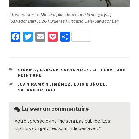
Étude pour « Le Miel est plus douce que la sang » [sic]
(Salvador Dalí) 1926 Figueres Fundació Gala-Salvador Dalí
F
T
E
P
P
a
wi
m
o
ar
c
tt
ail
c
ta
e
er
k
g
CATÉGORIES
CINÉMA
,
LANGUE ESPAGNOLE
,
LITTÉRATURE
,
b
et
er
PEINTURE
o
ÉTIQUETTES
JUAN RAMÓN JIMÉNEZ
,
LUIS BUÑUEL
,
SALVADOR DALÍ
o
k
Laisser un commentaire
Votre adresse e-mail ne sera pas publiée.
Les
champs obligatoires sont indiqués avec
*