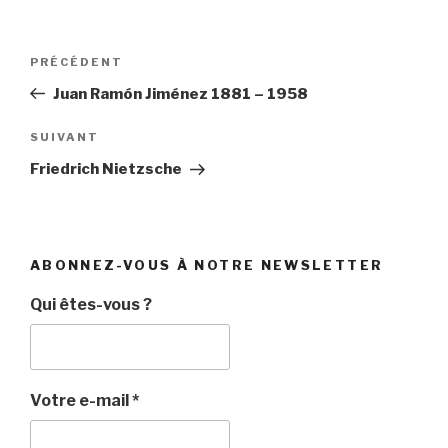
Navigation
Article
PRÉCÉDENT
de
précédent
Juan Ramón Jiménez 1881 – 1958
l’article
Article
SUIVANT
suivant
Friedrich Nietzsche
ABONNEZ-VOUS À NOTRE NEWSLETTER
Qui êtes-vous ?
Votre e-mail
*