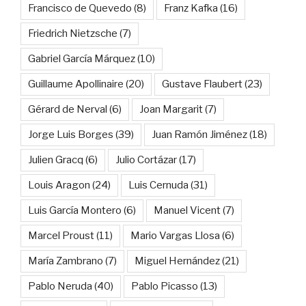
Francisco de Quevedo
(8)
Franz Kafka
(16)
Friedrich Nietzsche
(7)
Gabriel García Márquez
(10)
Guillaume Apollinaire
(20)
Gustave Flaubert
(23)
Gérard de Nerval
(6)
Joan Margarit
(7)
Jorge Luis Borges
(39)
Juan Ramón Jiménez
(18)
Julien Gracq
(6)
Julio Cortázar
(17)
Louis Aragon
(24)
Luis Cernuda
(31)
Luis García Montero
(6)
Manuel Vicent
(7)
Marcel Proust
(11)
Mario Vargas Llosa
(6)
María Zambrano
(7)
Miguel Hernández
(21)
Pablo Neruda
(40)
Pablo Picasso
(13)