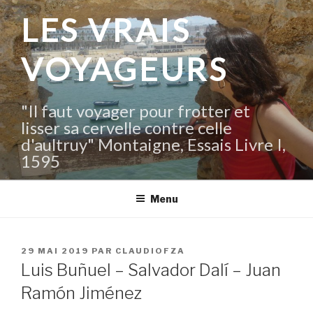
Aller
LES VRAIS
au
contenu
VOYAGEURS
principal
"Il faut voyager pour frotter et
lisser sa cervelle contre celle
d'aultruy" Montaigne, Essais Livre I,
1595
Menu
PUBLIÉ
29 MAI 2019
PAR
CLAUDIOFZA
LE
Luis Buñuel – Salvador Dalí – Juan
Ramón Jiménez