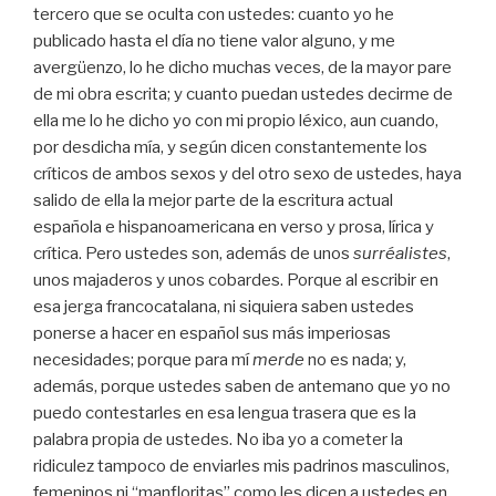
tercero que se oculta con ustedes: cuanto yo he
publicado hasta el día no tiene valor alguno, y me
avergüenzo, lo he dicho muchas veces, de la mayor pare
de mi obra escrita; y cuanto puedan ustedes decirme de
ella me lo he dicho yo con mi propio léxico, aun cuando,
por desdicha mía, y según dicen constantemente los
críticos de ambos sexos y del otro sexo de ustedes, haya
salido de ella la mejor parte de la escritura actual
española e hispanoamericana en verso y prosa, lírica y
crítica. Pero ustedes son, además de unos
surréalistes
,
unos majaderos y unos cobardes. Porque al escribir en
esa jerga francocatalana, ni siquiera saben ustedes
ponerse a hacer en español sus más imperiosas
necesidades; porque para mí
merde
no es nada; y,
además, porque ustedes saben de antemano que yo no
puedo contestarles en esa lengua trasera que es la
palabra propia de ustedes. No iba yo a cometer la
ridiculez tampoco de enviarles mis padrinos masculinos,
femeninos ni “manfloritas” como les dicen a ustedes en