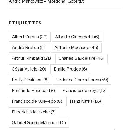
André Markowicz – Mordehaï Gebirtig
ÉTIQUETTES
Albert Camus
(20)
Alberto Giacometti
(6)
André Breton
(11)
Antonio Machado
(45)
Arthur Rimbaud
(21)
Charles Baudelaire
(46)
César Vallejo
(20)
Emilio Prados
(6)
Emily Dickinson
(8)
Federico García Lorca
(59)
Fernando Pessoa
(18)
Francisco de Goya
(13)
Francisco de Quevedo
(8)
Franz Kafka
(16)
Friedrich Nietzsche
(7)
Gabriel García Márquez
(10)