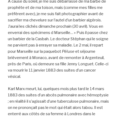
A cause du soleil, je me suis débarrassé de ma barbe de
prophète et de ma toison, mais (comme mes filles me
préfèrent avec), je me suis fait photographier avant de
sacrifier ma chevelure sur l’autel d’un barbier algérois.
J’aurai les clichés dimanche prochain (30 avril). Vous en
enverrai des spécimens d Marseille… » Puis il passe chez
un barbier de la Casbah. Le docteur Stéphan qui le soigne
ne parvient pas à enrayer sa maladie. Le 2 mai, il repart
pour Marseille sur la paquebot
Péluse
et séjourne
brièvement à Monaco, avant de remonter à Argenteuil,
près de Paris, où demeure sa fille Jenny Longuet. Celle-ci
va mourir le 11 janvier 1883 des suites d’un cancer
vésical.
Karl Marx meurt, lui, quelques mois plus tard le 14 mars
1883 des suites d’un abcès pulmonaire avec hémoptysie
; en réalité il s’agissait d’une tuberculose pulmonaire, mais
on ne prononçait pas le mot qui était alors tabou. Il est
enterré aux côtés de sa femme à Londres dans le