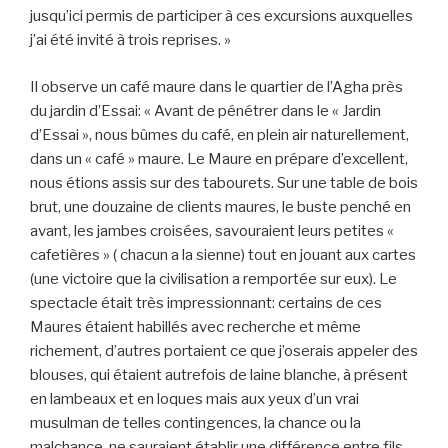
jusqu’ici permis de participer à ces excursions auxquelles
j’ai été invité à trois reprises. »
Il observe un café maure dans le quartier de l’Agha près
du jardin d’Essai: « Avant de pénétrer dans le « Jardin
d’Essai », nous bûmes du café, en plein air naturellement,
dans un « café » maure. Le Maure en prépare d’excellent,
nous étions assis sur des tabourets. Sur une table de bois
brut, une douzaine de clients maures, le buste penché en
avant, les jambes croisées, savouraient leurs petites «
cafetières » ( chacun a la sienne) tout en jouant aux cartes
(une victoire que la civilisation a remportée sur eux). Le
spectacle était très impressionnant: certains de ces
Maures étaient habillés avec recherche et même
richement, d’autres portaient ce que j’oserais appeler des
blouses, qui étaient autrefois de laine blanche, à présent
en lambeaux et en loques mais aux yeux d’un vrai
musulman de telles contingences, la chance ou la
malchance, ne sauraient établir une différence entre fils