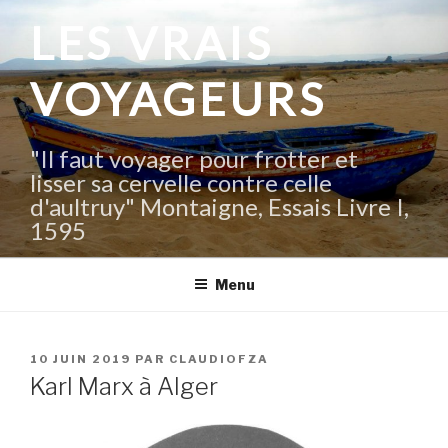
Aller
LES VRAIS
au
contenu
VOYAGEURS
principal
"Il faut voyager pour frotter et
lisser sa cervelle contre celle
d'aultruy" Montaigne, Essais Livre I,
1595
Menu
PUBLIÉ
10 JUIN 2019
PAR
CLAUDIOFZA
LE
Karl Marx à Alger