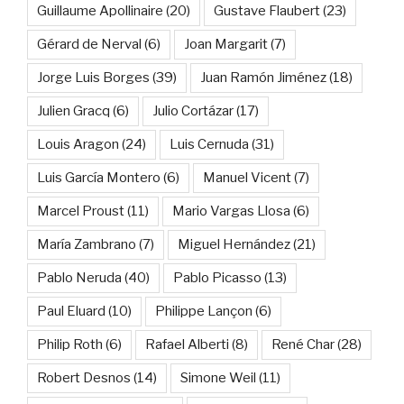
Guillaume Apollinaire
(20)
Gustave Flaubert
(23)
Gérard de Nerval
(6)
Joan Margarit
(7)
Jorge Luis Borges
(39)
Juan Ramón Jiménez
(18)
Julien Gracq
(6)
Julio Cortázar
(17)
Louis Aragon
(24)
Luis Cernuda
(31)
Luis García Montero
(6)
Manuel Vicent
(7)
Marcel Proust
(11)
Mario Vargas Llosa
(6)
María Zambrano
(7)
Miguel Hernández
(21)
Pablo Neruda
(40)
Pablo Picasso
(13)
Paul Eluard
(10)
Philippe Lançon
(6)
Philip Roth
(6)
Rafael Alberti
(8)
René Char
(28)
Robert Desnos
(14)
Simone Weil
(11)