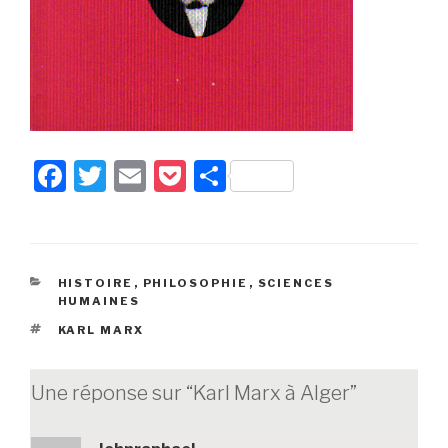
F
T
E
P
P
a
wi
m
o
ar
c
tt
ail
c
ta
e
er
k
g
CATÉGORIES
HISTOIRE
,
PHILOSOPHIE
,
SCIENCES
b
et
er
HUMAINES
o
ÉTIQUETTES
KARL MARX
o
k
Une réponse sur “Karl Marx à Alger”