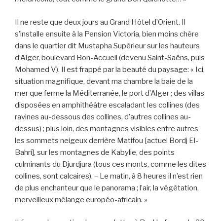
Il ne reste que deux jours au Grand Hôtel d’Orient. Il
s’installe ensuite à la Pension Victoria, bien moins chère
dans le quartier dit Mustapha Supérieur sur les hauteurs
d’Alger, boulevard Bon-Accueil (devenu Saint-Saëns, puis
Mohamed V). Il est frappé par la beauté du paysage: « Ici,
situation magnifique, devant ma chambre la baie de la
mer que ferme la Méditerranée, le port d’Alger ; des villas
disposées en amphithéâtre escaladant les collines (des
ravines au-dessous des collines, d’autres collines au-
dessus) ; plus loin, des montagnes visibles entre autres
les sommets neigeux derrière Matifou [actuel Bordj El-
Bahri], sur les montagnes de Kabylie, des points
culminants du Djurdjura (tous ces monts, comme les dites
collines, sont calcaires). – Le matin, à 8 heures il n’est rien
de plus enchanteur que le panorama ; l’air, la végétation,
merveilleux mélange européo-africain. »