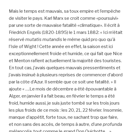
Mais le temps est mauvais, sa toux empire et l’empêche
de visiter le pays. Karl Marx se croit comme «poursuivi»
par une sorte de mauvaise fatalité «climatique». Il écrit à
Friedrich Engels (1820-1895) le 1 mars 1882: « Ici m’était
réservé
mutatis mutandis
le même quid pro quo qu’à
l’Isle of Wight ! Cette année en effet, la saison est ici
exceptionnellement froide et humide, ce qui fait que Nice
et Menton raflent actuellement la majorité des touristes.
En tout cas, j’avais quelques mauvais pressentiments et
j’avais insinué à plusieurs reprises de commencer d’abord
par la côte d’Azur. Il semble que ce soit une fatalité. » Il
ajoute « ….Le mois de décembre a été épouvantable à
Alger, en janvier il a fait beau, en février le temps a été
froid, humide aussi, je suis juste tombé sur les trois jours
les plus froids de ce mois : les 20, 21, 22 février. Insomnie,
manque d’appétit, forte toux, ne sachant trop que faire,
et non sans des accès, de temps à autre, d’une
profunda
mélancolia
, tout comme le grand Don Quichotte… »