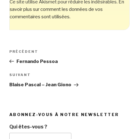
Ce site utilise Akismet pour réduire les indésirables.
En
savoir plus sur comment les données de vos
commentaires sont utilisées
.
Navigation
Article
PRÉCÉDENT
de
précédent
Fernando Pessoa
l’article
Article
SUIVANT
suivant
Blaise Pascal – Jean Giono
ABONNEZ-VOUS À NOTRE NEWSLETTER
Qui êtes-vous ?