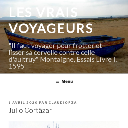
Aller
LES VRAIS
au
contenu
VOYAGEURS
principal
"Il faut voyager pour frotter et
lisser sa cervelle contre celle
d'aultruy" Montaigne, Essais Livre I,
1595
Menu
PUBLIÉ
1 AVRIL 2020
PAR
CLAUDIOFZA
LE
Julio Cortázar