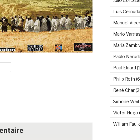
Julio Cortáza
Luis Cernud
Manuel Vice
Mario Vargas
María Zambr
Pablo Nerud
Paul Eluard
(
Philip Roth
(6
René Char
(2
Simone Weil
Victor Hugo
(
William Faul
entaire