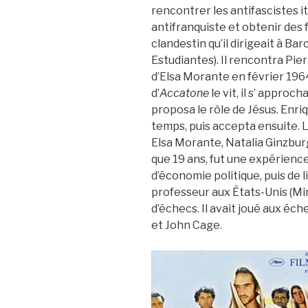
rencontrer les antifascistes ita
antifranquiste et obtenir des 
clandestin qu’il dirigeait à B
Estudiantes). Il rencontra Pier
d’Elsa Morante en février 196
d’
Accatone
le vit, il s’ approcha d
proposa le rôle de Jésus. Enri
temps, puis accepta ensuite. L
Elsa Morante, Natalia Ginzburg,
que 19 ans, fut une expérience 
d’économie politique, puis de 
professeur aux États-Unis (Mi
d’échecs. Il avait joué aux é
et John Cage.