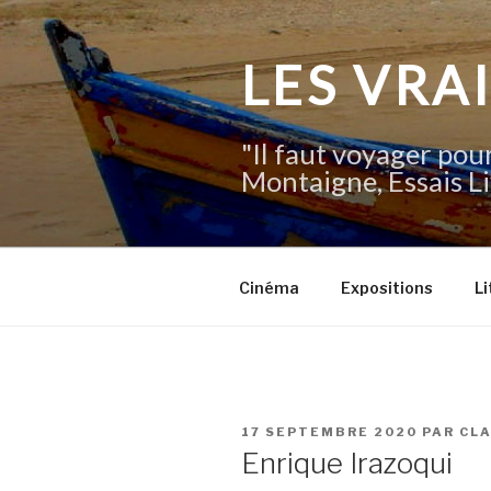
Aller
au
contenu
LES VRA
principal
"Il faut voyager pour
Montaigne, Essais Li
Cinéma
Expositions
Li
PUBLIÉ
17 SEPTEMBRE 2020
PAR
CL
LE
Enrique Irazoqui