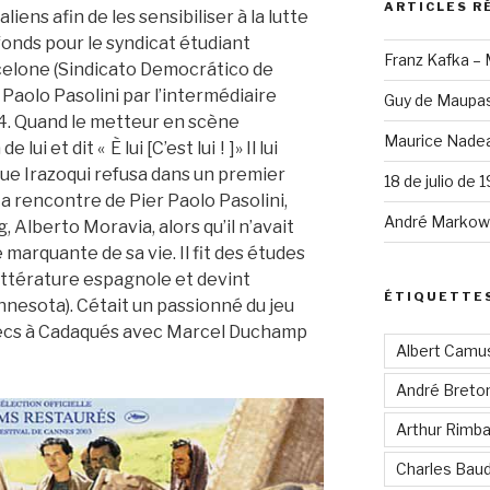
ARTICLES R
liens afin de les sensibiliser à la lutte
fonds pour le syndicat étudiant
Franz Kafka –
arcelone (Sindicato Democrático de
 Paolo Pasolini par l’intermédiaire
Guy de Maupas
4. Quand le metteur en scène
Maurice Nadea
e lui et dit « È lui [C’est lui ! ]» Il lui
que Irazoqui refusa dans un premier
18 de julio de 
a rencontre de Pier Paolo Pasolini,
André Markowi
 Alberto Moravia, alors qu’il n’avait
marquante de sa vie. Il fit des études
littérature espagnole et devint
ÉTIQUETTE
nnesota). Cétait un passionné du jeu
checs à Cadaqués avec Marcel Duchamp
Albert Camu
André Breto
Arthur Rimb
Charles Baud