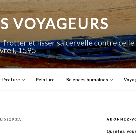
IS VOYAGEURS
 frotter et lisser sa cervelle contre celle
vre I, 1595
ttérature
Peinture
Sciences humaines
Voya
ABONNEZ-V
AUDIOFZA
Qui êtes-vous