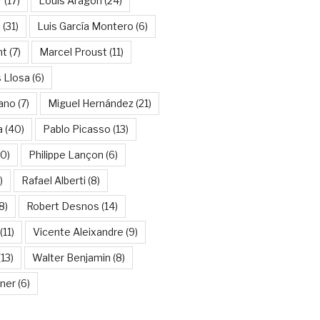
r
(17)
Louis Aragon
(24)
a
(31)
Luis García Montero
(6)
nt
(7)
Marcel Proust
(11)
 Llosa
(6)
ano
(7)
Miguel Hernández
(21)
a
(40)
Pablo Picasso
(13)
10)
Philippe Lançon
(6)
)
Rafael Alberti
(8)
8)
Robert Desnos
(14)
(11)
Vicente Aleixandre
(9)
13)
Walter Benjamin
(8)
kner
(6)