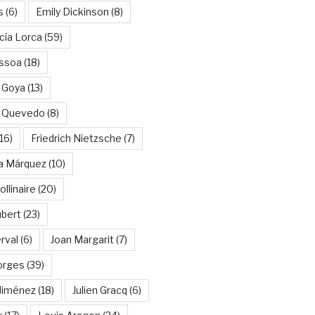
s
(6)
Emily Dickinson
(8)
cía Lorca
(59)
ssoa
(18)
 Goya
(13)
e Quevedo
(8)
16)
Friedrich Nietzsche
(7)
ía Márquez
(10)
llinaire
(20)
ubert
(23)
rval
(6)
Joan Margarit
(7)
orges
(39)
Jiménez
(18)
Julien Gracq
(6)