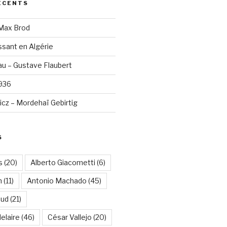
ÉCENTS
 Max Brod
sant en Algérie
u – Gustave Flaubert
1936
cz – Mordehaï Gebirtig
S
s
(20)
Alberto Giacometti
(6)
n
(11)
Antonio Machado
(45)
aud
(21)
elaire
(46)
César Vallejo
(20)