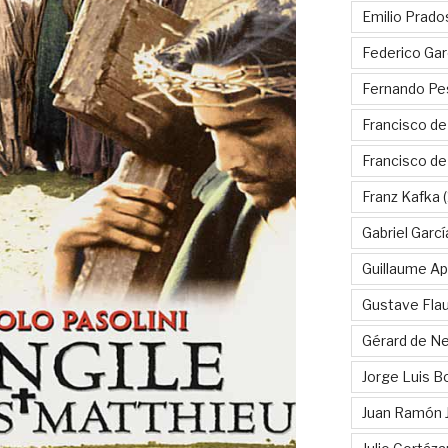
Emilio Prado
Federico Gar
Fernando Pe
Francisco de
Francisco d
Franz Kafka
(
Gabriel Garc
Guillaume Apo
Gustave Fla
Gérard de Ne
Jorge Luis B
Juan Ramón 