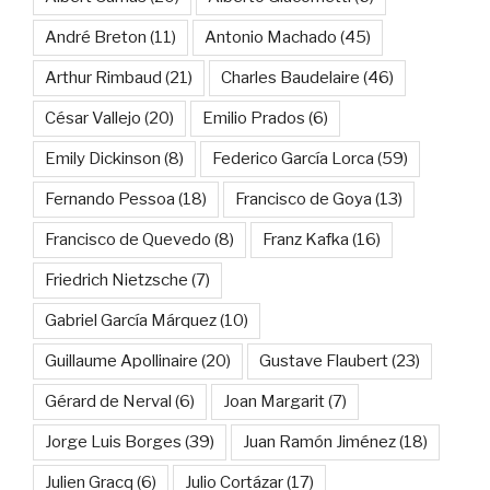
André Breton
(11)
Antonio Machado
(45)
Arthur Rimbaud
(21)
Charles Baudelaire
(46)
César Vallejo
(20)
Emilio Prados
(6)
Emily Dickinson
(8)
Federico García Lorca
(59)
Fernando Pessoa
(18)
Francisco de Goya
(13)
Francisco de Quevedo
(8)
Franz Kafka
(16)
Friedrich Nietzsche
(7)
Gabriel García Márquez
(10)
Guillaume Apollinaire
(20)
Gustave Flaubert
(23)
Gérard de Nerval
(6)
Joan Margarit
(7)
Jorge Luis Borges
(39)
Juan Ramón Jiménez
(18)
Julien Gracq
(6)
Julio Cortázar
(17)