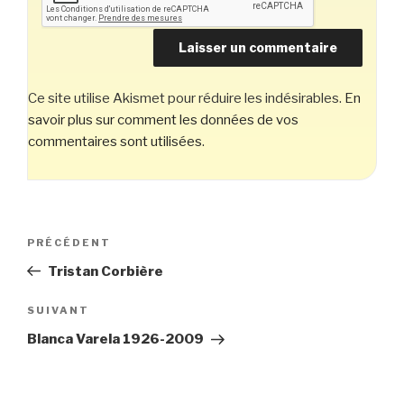
Ce site utilise Akismet pour réduire les indésirables.
En
savoir plus sur comment les données de vos
commentaires sont utilisées
.
Navigation
Article
PRÉCÉDENT
de
précédent
Tristan Corbière
l’article
Article
SUIVANT
suivant
Blanca Varela 1926-2009