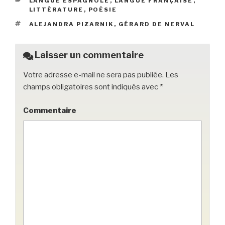
CATÉGORIES
LANGUE ESPAGNOLE
,
LANGUE FRANÇAISE
,
b
et
er
LITTÉRATURE
,
POÉSIE
o
ÉTIQUETTES
ALEJANDRA PIZARNIK
,
GÉRARD DE NERVAL
o
k
Laisser un commentaire
Votre adresse e-mail ne sera pas publiée.
Les
champs obligatoires sont indiqués avec
*
Commentaire