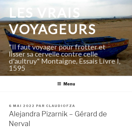
Aller
LES VRAIS
au
contenu
VOYAGEURS
principal
"Il faut voyager pour frotter et
lisser sa cervelle contre celle
d'aultruy" Montaigne, Essais Livre I,
1595
Menu
PUBLIÉ
6 MAI 2022
PAR
CLAUDIOFZA
LE
Alejandra Pizarnik – Gérard de
Nerval