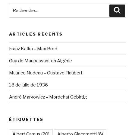
Recherche
Reche
pour
:
ARTICLES RÉCENTS
Franz Kafka – Max Brod
Guy de Maupassant en Algérie
Maurice Nadeau – Gustave Flaubert
18 de julio de 1936
André Markowicz – Mordehaï Gebirtig
ÉTIQUETTES
Albert Camus
(20)
Alberto Giacometti
(6)