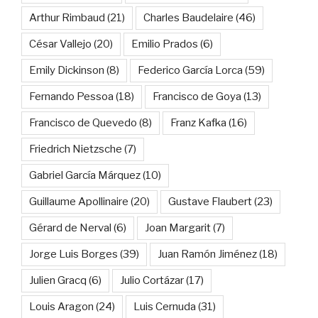
Arthur Rimbaud
(21)
Charles Baudelaire
(46)
César Vallejo
(20)
Emilio Prados
(6)
Emily Dickinson
(8)
Federico García Lorca
(59)
Fernando Pessoa
(18)
Francisco de Goya
(13)
Francisco de Quevedo
(8)
Franz Kafka
(16)
Friedrich Nietzsche
(7)
Gabriel García Márquez
(10)
Guillaume Apollinaire
(20)
Gustave Flaubert
(23)
Gérard de Nerval
(6)
Joan Margarit
(7)
Jorge Luis Borges
(39)
Juan Ramón Jiménez
(18)
Julien Gracq
(6)
Julio Cortázar
(17)
Louis Aragon
(24)
Luis Cernuda
(31)