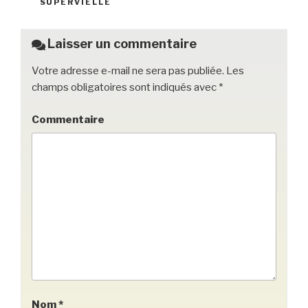
o
SUPERVIELLE
o
k
Laisser un commentaire
Votre adresse e-mail ne sera pas publiée.
Les
champs obligatoires sont indiqués avec
*
Commentaire
Nom
*