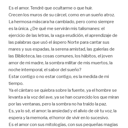
Es el amor. Tendré que ocultarme o que huir.
Crecen los muros de su cárcel, como en un sueño atroz.
La hermosa máscara ha cambiado, pero como siempre
es la única. ¿De qué me servirán mis talismanes: el
ejercicio de las letras, la vaga erudición, el aprendizaje de
las palabras que usó el áspero Norte para cantar sus
mares y sus espadas, la serena amistad, las galerías de
las Biblioteca, las cosas comunes, los hábitos, el joven
amor de mi madre, la sombra militar de mis muertos, la
noche intemporal, el sabor del sueño?
Estar contigo o no estar contigo, es la medida de mi
tiempo.
Ya el cántaro se quiebra sobre la fuente, ya el hombre se
levanta a la voz del ave, ya se han ocurecido los que miran
por las ventanas, pero la sombra no ha traído la paz.
Es, ya lo sé, el amor: la ansiedad y el alivio de oír tu voz, la
espera y la memoria, el horror de vivir en lo sucesivo.
Es el amor con sus mitologías, con sus pequeñas magias