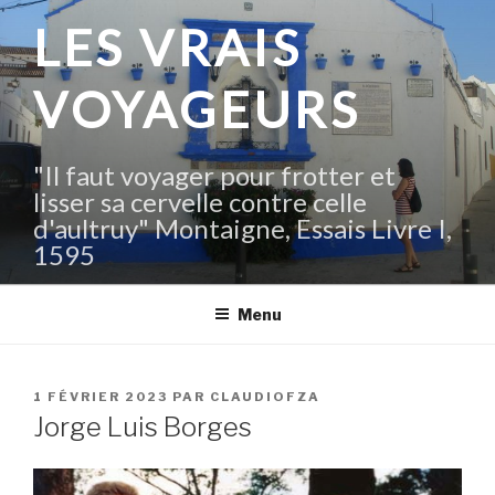
Aller
LES VRAIS
au
contenu
VOYAGEURS
principal
"Il faut voyager pour frotter et
lisser sa cervelle contre celle
d'aultruy" Montaigne, Essais Livre I,
1595
Menu
PUBLIÉ
1 FÉVRIER 2023
PAR
CLAUDIOFZA
LE
Jorge Luis Borges