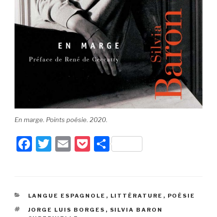
En marge. Points poésie. 2020.
F
T
E
P
P
a
wi
m
o
ar
c
tt
ail
c
ta
e
er
k
g
CATÉGORIES
LANGUE ESPAGNOLE
,
LITTÉRATURE
,
POÉSIE
b
et
er
ÉTIQUETTES
JORGE LUIS BORGES
,
SILVIA BARON