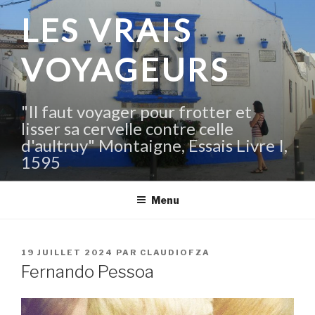
Aller
LES VRAIS
au
contenu
VOYAGEURS
principal
"Il faut voyager pour frotter et
lisser sa cervelle contre celle
d'aultruy" Montaigne, Essais Livre I,
1595
Menu
PUBLIÉ
19 JUILLET 2024
PAR
CLAUDIOFZA
LE
Fernando Pessoa