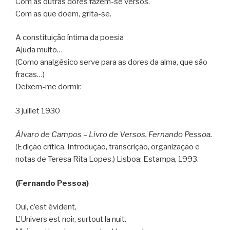
Com as outras dores fazem-se versos.
Com as que doem, grita-se.
A constituição íntima da poesia
Ajuda muito…
(Como analgésico serve para as dores da alma, que são
fracas…)
Deixem-me dormir.
3 juillet 1930
Álvaro de Campos – Livro de Versos. Fernando Pessoa.
(Edição crítica. Introdução, transcrição, organização e
notas de Teresa Rita Lopes.) Lisboa: Estampa, 1993.
(Fernando Pessoa)
Oui, c’est évident,
L’Univers est noir, surtout la nuit.