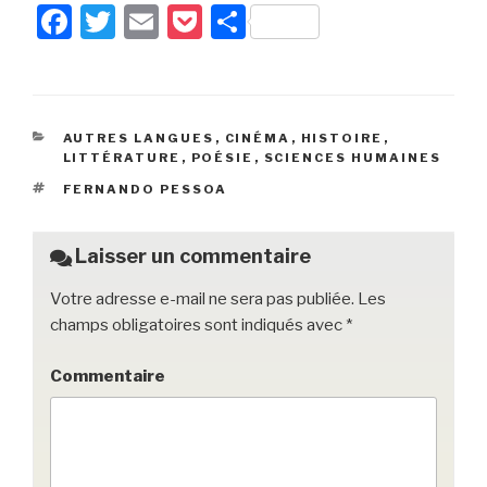
F
T
E
P
P
a
wi
m
o
ar
c
tt
ail
c
ta
e
er
k
g
CATÉGORIES
AUTRES LANGUES
,
CINÉMA
,
HISTOIRE
,
b
et
er
LITTÉRATURE
,
POÉSIE
,
SCIENCES HUMAINES
o
ÉTIQUETTES
FERNANDO PESSOA
o
k
Laisser un commentaire
Votre adresse e-mail ne sera pas publiée.
Les
champs obligatoires sont indiqués avec
*
Commentaire