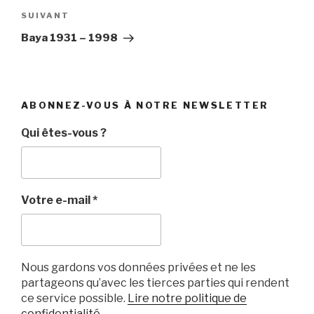
Article
SUIVANT
suivant
Baya 1931 – 1998
ABONNEZ-VOUS À NOTRE NEWSLETTER
Qui êtes-vous ?
Votre e-mail
*
Nous gardons vos données privées et ne les
partageons qu’avec les tierces parties qui rendent
ce service possible.
Lire notre politique de
confidentialité.