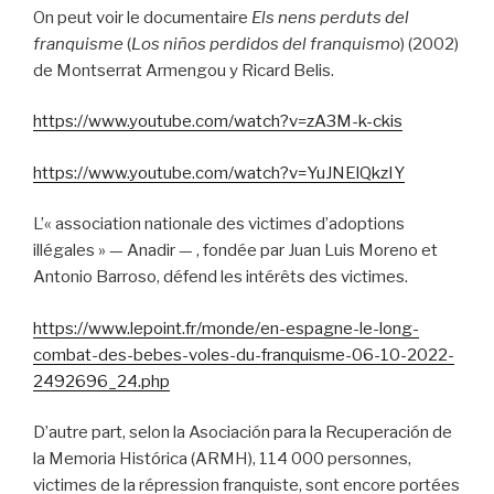
On peut voir le documentaire
Els nens perduts del
franquisme
(
Los niños perdidos del franquismo
) (2002)
de Montserrat Armengou y Ricard Belis.
https://www.youtube.com/watch?v=zA3M-k-ckis
https://www.youtube.com/watch?v=YuJNElQkzIY
L’« association nationale des victimes d’adoptions
illégales » — Anadir — , fondée par Juan Luis Moreno et
Antonio Barroso, défend les intérêts des victimes.
https://www.lepoint.fr/monde/en-espagne-le-long-
combat-des-bebes-voles-du-franquisme-06-10-2022-
2492696_24.php
D’autre part, selon la Asociación para la Recuperación de
la Memoria Histórica (ARMH), 114 000 personnes,
victimes de la répression franquiste, sont encore portées