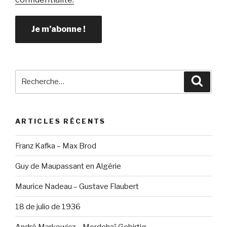
Recherche
Reche
pour
:
ARTICLES RÉCENTS
Franz Kafka – Max Brod
Guy de Maupassant en Algérie
Maurice Nadeau – Gustave Flaubert
18 de julio de 1936
André Markowicz – Mordehaï Gebirtig