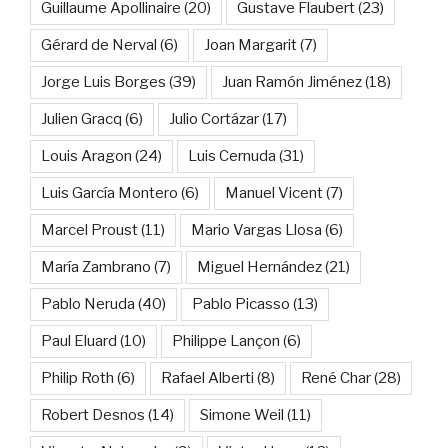
Guillaume Apollinaire
(20)
Gustave Flaubert
(23)
Gérard de Nerval
(6)
Joan Margarit
(7)
Jorge Luis Borges
(39)
Juan Ramón Jiménez
(18)
Julien Gracq
(6)
Julio Cortázar
(17)
Louis Aragon
(24)
Luis Cernuda
(31)
Luis García Montero
(6)
Manuel Vicent
(7)
Marcel Proust
(11)
Mario Vargas Llosa
(6)
María Zambrano
(7)
Miguel Hernández
(21)
Pablo Neruda
(40)
Pablo Picasso
(13)
Paul Eluard
(10)
Philippe Lançon
(6)
Philip Roth
(6)
Rafael Alberti
(8)
René Char
(28)
Robert Desnos
(14)
Simone Weil
(11)