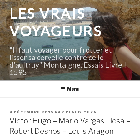
Aller
LES VRAIS
au
contenu
VOYAGEURS
principal
"Il faut voyager pour frotter et
lisser sa cervelle contre celle
d'aultruy" Montaigne, Essais Livre I,
1595
Menu
PUBLIÉ
8 DÉCEMBRE 2025
PAR
CLAUDIOFZA
LE
Victor Hugo – Mario Vargas Llosa –
Robert Desnos – Louis Aragon