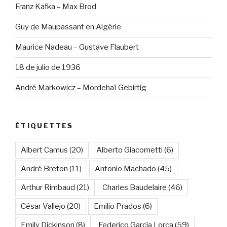
Franz Kafka – Max Brod
Guy de Maupassant en Algérie
Maurice Nadeau – Gustave Flaubert
18 de julio de 1936
André Markowicz – Mordehaï Gebirtig
ÉTIQUETTES
Albert Camus
(20)
Alberto Giacometti
(6)
André Breton
(11)
Antonio Machado
(45)
Arthur Rimbaud
(21)
Charles Baudelaire
(46)
César Vallejo
(20)
Emilio Prados
(6)
Emily Dickinson
(8)
Federico García Lorca
(59)