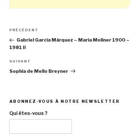
Navigation
Article
PRÉCÉDENT
de
précédent
Gabriel García Márquez – María Moliner 1900 –
l’article
1981 II
Article
SUIVANT
suivant
Sophia de Mello Breyner
ABONNEZ-VOUS À NOTRE NEWSLETTER
Qui êtes-vous ?