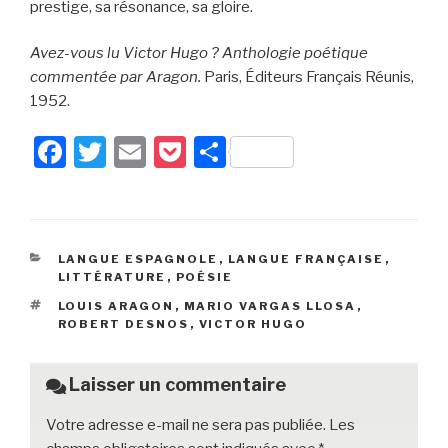
prestige, sa résonance, sa gloire.
Avez-vous lu Victor Hugo ? Anthologie poétique
commentée par Aragon.
Paris, Éditeurs Français Réunis,
1952.
F
T
E
P
P
a
wi
m
o
ar
c
tt
ail
c
ta
e
er
k
g
CATÉGORIES
LANGUE ESPAGNOLE
,
LANGUE FRANÇAISE
,
b
et
er
LITTÉRATURE
,
POÉSIE
o
ÉTIQUETTES
LOUIS ARAGON
,
MARIO VARGAS LLOSA
,
ROBERT DESNOS
,
VICTOR HUGO
o
k
Laisser un commentaire
Votre adresse e-mail ne sera pas publiée.
Les