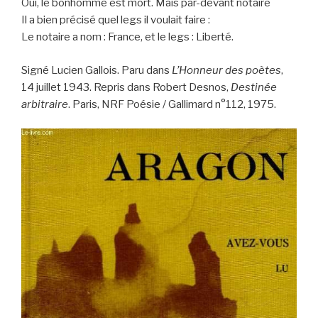
Oui, le bonhomme est mort. Mais par-devant notaire
Il a bien précisé quel legs il voulait faire :
Le notaire a nom : France, et le legs : Liberté.
Signé Lucien Gallois. Paru dans
L’Honneur des poètes
,
14 juillet 1943. Repris dans Robert Desnos,
Destinée
arbitraire
. Paris, NRF Poésie / Gallimard n°112, 1975.