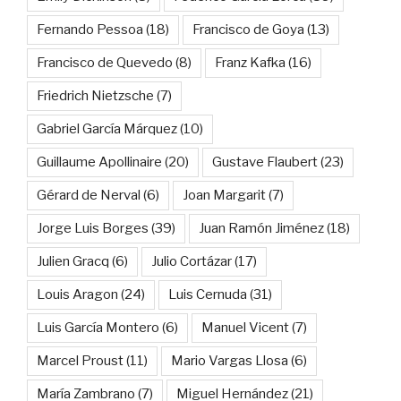
Fernando Pessoa
(18)
Francisco de Goya
(13)
Francisco de Quevedo
(8)
Franz Kafka
(16)
Friedrich Nietzsche
(7)
Gabriel García Márquez
(10)
Guillaume Apollinaire
(20)
Gustave Flaubert
(23)
Gérard de Nerval
(6)
Joan Margarit
(7)
Jorge Luis Borges
(39)
Juan Ramón Jiménez
(18)
Julien Gracq
(6)
Julio Cortázar
(17)
Louis Aragon
(24)
Luis Cernuda
(31)
Luis García Montero
(6)
Manuel Vicent
(7)
Marcel Proust
(11)
Mario Vargas Llosa
(6)
María Zambrano
(7)
Miguel Hernández
(21)