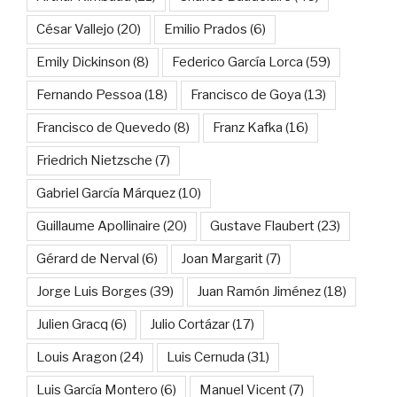
César Vallejo
(20)
Emilio Prados
(6)
Emily Dickinson
(8)
Federico García Lorca
(59)
Fernando Pessoa
(18)
Francisco de Goya
(13)
Francisco de Quevedo
(8)
Franz Kafka
(16)
Friedrich Nietzsche
(7)
Gabriel García Márquez
(10)
Guillaume Apollinaire
(20)
Gustave Flaubert
(23)
Gérard de Nerval
(6)
Joan Margarit
(7)
Jorge Luis Borges
(39)
Juan Ramón Jiménez
(18)
Julien Gracq
(6)
Julio Cortázar
(17)
Louis Aragon
(24)
Luis Cernuda
(31)
Luis García Montero
(6)
Manuel Vicent
(7)