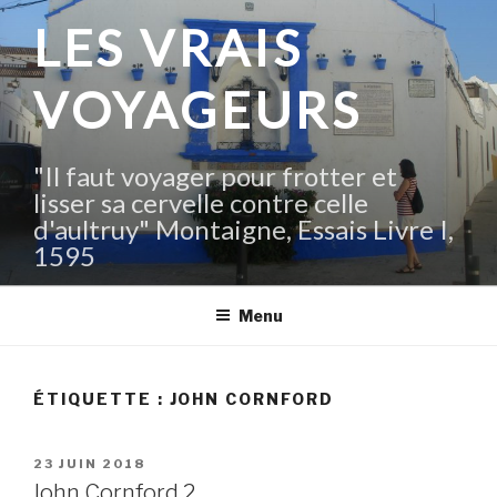
Aller
LES VRAIS
au
contenu
VOYAGEURS
principal
"Il faut voyager pour frotter et
lisser sa cervelle contre celle
d'aultruy" Montaigne, Essais Livre I,
1595
Menu
ÉTIQUETTE :
JOHN CORNFORD
PUBLIÉ
23 JUIN 2018
LE
John Cornford 2