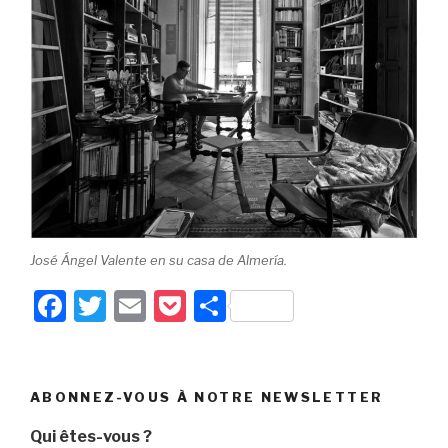
José Ángel Valente en su casa de Almería.
F
T
E
P
P
a
wi
m
o
ar
c
tt
ail
c
ta
e
er
k
g
ABONNEZ-VOUS À NOTRE NEWSLETTER
b
et
er
Qui êtes-vous ?