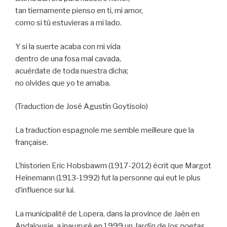
tan tiernamente pienso en ti, mi amor,
como si tú estuvieras a mi lado.
Y si la suerte acaba con mi vida
dentro de una fosa mal cavada,
acuérdate de toda nuestra dicha;
no olvides que yo te amaba.
(Traduction de José Agustín Goytisolo)
La traduction espagnole me semble meilleure que la
française.
L’historien Eric Hobsbawm (1917-2012) écrit que Margot
Heinemann (1913-1992) fut la personne qui eut le plus
d’influence sur lui.
La municipalité de Lopera, dans la province de Jaén en
Andalousie, a inauguré en 1999 un
Jardín de los poetas