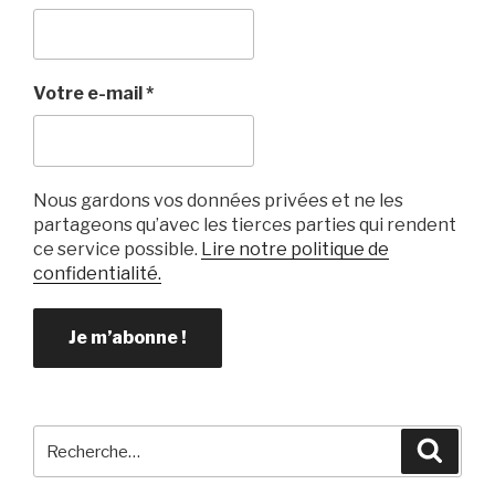
o
o
k
Votre e-mail
*
Nous gardons vos données privées et ne les
partageons qu’avec les tierces parties qui rendent
ce service possible.
Lire notre politique de
confidentialité.
Recherche
Reche
pour
: