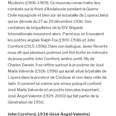
Modesto (1906-1969). Ce nouveau roman traite des
combats sur le front d’Andalousie pendant la Guerre
Civile espagnole et bien sûr de la bataille de Lopera (Jaén)
qui se déroula du 27 au 29 décembre 1936. Des
centaines de brigadistes de la XIV Brigade
Internationale moururent alors. Parmi eux se trouvaient
les poètes anglais Ralph Fox (1900-1936) et John
Cornford (1915-1936). Dans son épilogue, Javier Reverte
nous dit que plusieurs poèmes ont été écrits en mémoire
du jeune poète John Cornford, arrière-petit-fils de
Charles Darwin. Il se réfère surtout à un poème de José
María Valverde (1926-1996) qui aurait situé la bataille de
Lopera dans la province de Cordoue et non dans celle de
Jaén. Il commet lui-même une erreur puisqu’il confond
José María Valverde et un poète bien plus important,
José Ángel Valente (1929-2000) qui fait partie de la
Génération de 1950.
John Cornford, 1936 (José Ángel Valente)