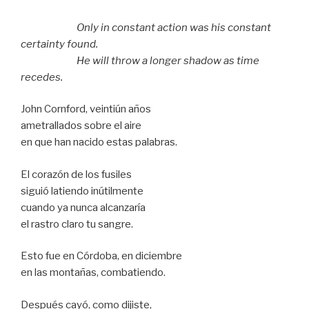
Only in constant action was his constant
certainty found.
He will throw a longer shadow as time
recedes.
John Cornford, veintiún años
ametrallados sobre el aire
en que han nacido estas palabras.
El corazón de los fusiles
siguió latiendo inútilmente
cuando ya nunca alcanzaría
el rastro claro tu sangre.
Esto fue en Córdoba, en diciembre
en las montañas, combatiendo.
Después cayó, como dijiste,