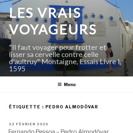
Aller
LES VRAIS
au
contenu
VOYAGEURS
principal
"Il faut voyager pour frotter et
lisser sa cervelle contre celle
d'aultruy" Montaigne, Essais Livre I,
1595
Menu
ÉTIQUETTE :
PEDRO ALMODÓVAR
PUBLIÉ
22 FÉVRIER 2025
LE
Fernando Pessoa – Pedro Almodóvar