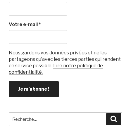
o
o
k
Votre e-mail
*
Nous gardons vos données privées et ne les
partageons qu’avec les tierces parties qui rendent
ce service possible.
Lire notre politique de
confidentialité.
Recherche
Reche
pour
: