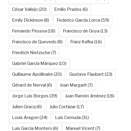
César Vallejo
(20)
Emilio Prados
(6)
Emily Dickinson
(8)
Federico García Lorca
(59)
Fernando Pessoa
(18)
Francisco de Goya
(13)
Francisco de Quevedo
(8)
Franz Kafka
(16)
Friedrich Nietzsche
(7)
Gabriel García Márquez
(10)
Guillaume Apollinaire
(20)
Gustave Flaubert
(23)
Gérard de Nerval
(6)
Joan Margarit
(7)
Jorge Luis Borges
(39)
Juan Ramón Jiménez
(18)
Julien Gracq
(6)
Julio Cortázar
(17)
Louis Aragon
(24)
Luis Cernuda
(31)
Luis García Montero
(6)
Manuel Vicent
(7)