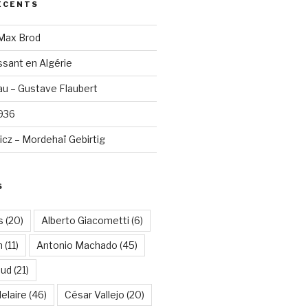
ÉCENTS
 Max Brod
sant en Algérie
u – Gustave Flaubert
1936
cz – Mordehaï Gebirtig
S
s
(20)
Alberto Giacometti
(6)
n
(11)
Antonio Machado
(45)
aud
(21)
elaire
(46)
César Vallejo
(20)