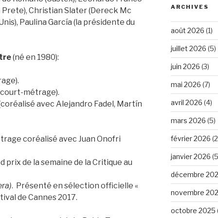
ARCHIVES
ra Prete), Christian Slater (Dereck Mc
Unis), Paulina García (la présidente du
août 2026
(1)
juillet 2026
(5)
tre
(né en 1980):
juin 2026
(3)
age).
mai 2026
(7)
(court-métrage).
avril 2026
(4)
(coréalisé avec Alejandro Fadel, Martín
mars 2026
(5)
février 2026
(2
rage coréalisé avec Juan Onofri
janvier 2026
(5
 prix de la semaine de la Critique au
décembre 20
era)
. Présenté en sélection officielle «
novembre 20
stival de Cannes 2017.
octobre 2025