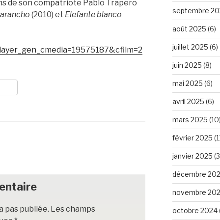
ilms de son compatriote Pablo Trapero
septembre 20
arancho
(2010) et
Elefante blanco
août 2025
(6)
juillet 2025
(6)
o/player_gen_cmedia=19575187&cfilm=2
juin 2025
(8)
mai 2025
(6)
avril 2025
(6)
mars 2025
(10
février 2025
(1
janvier 2025
(3
décembre 20
entaire
novembre 20
a pas publiée.
Les champs
octobre 2024