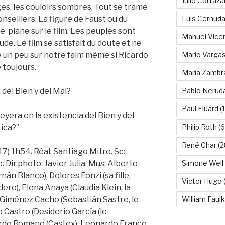
Julio Cortáza
es, les couloirs sombres. Tout se trame
Luis Cernud
seillers. La figure de Faust ou du
 plane sur le film. Les peuples sont
Manuel Vice
de. Le film se satisfait du doute et ne
Mario Vargas
se un peu sur notre faim même si Ricardo
toujours.
María Zambr
Pablo Nerud
 del Bien y del Mal?
Paul Eluard
(
eyera en la existencia del Bien y del
Philip Roth
(6
tica?”
René Char
(2
017) 1h54. Réal: Santiago Mitre. Sc:
Simone Weil
 Dir.photo: Javier Julia. Mus: Alberto
rnán Blanco), Dolores Fonzi (sa fille,
Victor Hugo
(
dero), Elena Anaya (Claudia Klein, la
William Faul
l Giménez Cacho (Sebastián Sastre, le
 Castro (Desiderio García (le
ardo Romano (Castex), Leonardo Franco