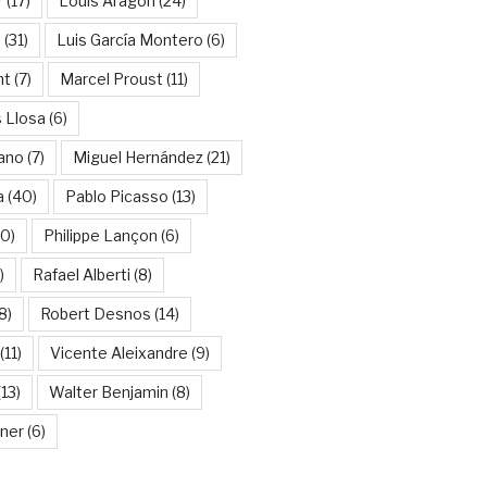
r
(17)
Louis Aragon
(24)
a
(31)
Luis García Montero
(6)
nt
(7)
Marcel Proust
(11)
 Llosa
(6)
ano
(7)
Miguel Hernández
(21)
a
(40)
Pablo Picasso
(13)
10)
Philippe Lançon
(6)
)
Rafael Alberti
(8)
8)
Robert Desnos
(14)
(11)
Vicente Aleixandre
(9)
13)
Walter Benjamin
(8)
kner
(6)