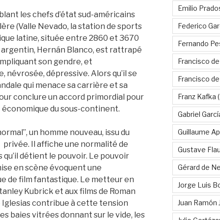
Emilio Prado
ant les chefs d’état sud-américains
Federico Gar
llère (Valle Nevado, la station de sports
ique latine, située entre 2860 et 3670
Fernando Pe
 argentin, Hernán Blanco, est rattrapé
Francisco de
impliquant son gendre, et
e, névrosée, dépressive. Alors qu’il se
Francisco d
dale qui menace sa carrière et sa
Franz Kafka
(
e pour conclure un accord primordial pour
 économique du sous-continent.
Gabriel Garc
Guillaume Apo
normal”, un homme nouveau, issu du
 privée. Il affiche une normalité de
Gustave Fla
rs qu’il détient le pouvoir. Le pouvoir
Gérard de Ne
la mise en scène évoquent une
e de film fantastique. Le metteur en
Jorge Luis B
tanley Kubrick et aux films de Roman
Juan Ramón 
 Iglesias contribue à cette tension
les baies vitrées donnant sur le vide, les