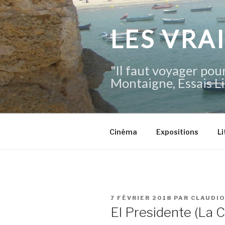
Aller
au
contenu
LES VRA
principal
"Il faut voyager pour
Montaigne, Essais Li
Cinéma
Expositions
Li
PUBLIÉ
7 FÉVRIER 2018
PAR
CLAUDI
LE
El Presidente (La C