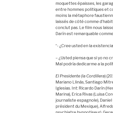
moquettes épaisses, les garag
entre hommes politiques et con
moins la métaphore faustienne
laissés de côté comme d’habitu
conclut pas. Le film nous lais
Darín est remarquable comme 
“- ¿Cree usted en la existencia
– ¿Usted piensa que si yo no cr
Mal podría dedicarme a la polí
El Presidente (la Cordillera
) (2
Mariano Llinás, Santiago Mitre.
Iglesias. Int: Ricardo Darín (He
Marina), Erica Rivas (Luisa Cor
journaliste espagnole), Danie
président du Mexique), Alfredo
psychiatre hypnotiseur), Ger