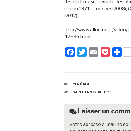
Il a été le coscénariste des f
(né en 1971) :
Leonera
(2008),
C
(2012).
http://www.allocine.fr/vide
47636.html
F
T
E
P
P
a
wi
m
o
ar
c
tt
ail
c
ta
e
er
k
g
CATÉGORIES
CINÉMA
b
et
er
ÉTIQUETTES
SANTIAGO MITRE
o
o
Laisser un comm
k
Votre adresse e-mail ne ser