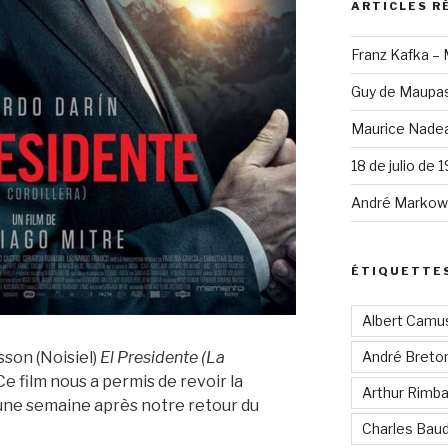
ARTICLES R
Franz Kafka –
Guy de Maupas
Maurice Nadea
18 de julio de 
André Markowi
ÉTIQUETTE
Albert Camu
André Breto
sson (Noisiel)
El Presidente (La
Ce film nous a permis de revoir la
Arthur Rimb
une semaine après notre retour du
Charles Baud