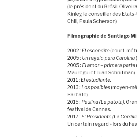
(le président du Brésil, Olivei
Kinley, le conseiller des Etats-
Chili, Paula Scherson)
Filmographie de Santiago Mi
2002 :
El escondite
(court-métr
2005 :
Un regalo para Carolina
2005 :
El amor – primera parte
Mauregui et Juan Schnitman).
2011 :
El estudiante.
2013 :
Los posibles
(moyen-mét
Barbato).
2015 :
Paulina (La patota).
Grand
festival de Cannes.
2017 :
El Presidente (La Cordill
Un certain regard » lors du Fe