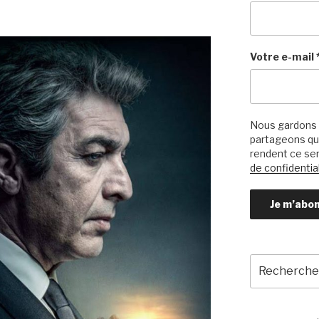
Votre e-mail
Nous gardons 
partageons qu’
rendent ce ser
de confidential
Recherche
pour
: