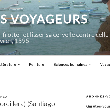
IS VOYAGEURS
 frotter et lisser sa cervelle contre celle
vre I, 1595
ttérature
Peinture
Sciences humaines
Voya
ABONNEZ-V
OFZA
ordillera) (Santiago
Qui êtes-vous