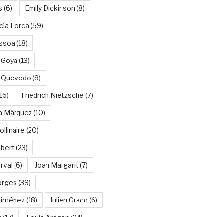
s
(6)
Emily Dickinson
(8)
cía Lorca
(59)
ssoa
(18)
 Goya
(13)
e Quevedo
(8)
16)
Friedrich Nietzsche
(7)
ía Márquez
(10)
llinaire
(20)
ubert
(23)
rval
(6)
Joan Margarit
(7)
orges
(39)
Jiménez
(18)
Julien Gracq
(6)