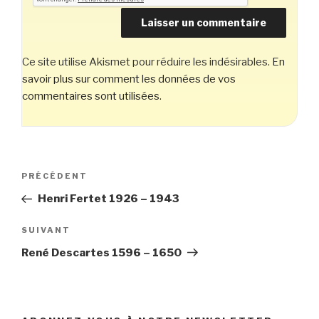
Ce site utilise Akismet pour réduire les indésirables.
En
savoir plus sur comment les données de vos
commentaires sont utilisées
.
Navigation
Article
PRÉCÉDENT
de
précédent
Henri Fertet 1926 – 1943
l’article
Article
SUIVANT
suivant
René Descartes 1596 – 1650