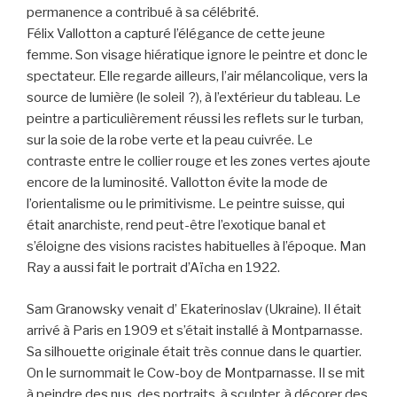
permanence a contribué à sa célébrité.
Félix Vallotton a capturé l’élégance de cette jeune
femme. Son visage hiératique ignore le peintre et donc le
spectateur. Elle regarde ailleurs, l’air mélancolique, vers la
source de lumière (le soleil ?), à l’extérieur du tableau. Le
peintre a particulièrement réussi les reflets sur le turban,
sur la soie de la robe verte et la peau cuivrée. Le
contraste entre le collier rouge et les zones vertes ajoute
encore de la luminosité. Vallotton évite la mode de
l’orientalisme ou le primitivisme. Le peintre suisse, qui
était anarchiste, rend peut-être l’exotique banal et
s’éloigne des visions racistes habituelles à l’époque. Man
Ray a aussi fait le portrait d’Aïcha en 1922.
Sam Granowsky venait d’ Ekaterinoslav (Ukraine). Il était
arrivé à Paris en 1909 et s’était installé à Montparnasse.
Sa silhouette originale était très connue dans le quartier.
On le surnommait le Cow-boy de Montparnasse. Il se mit
à peindre des nus, des portraits, à sculpter, à décorer des