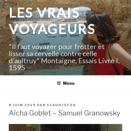
Aller
LES VRAIS
au
contenu
VOYAGEURS
principal
"Il faut voyager pour frotter et
lisser sa cervelle contre celle
d'aultruy" Montaigne, Essais Livre I,
1595
Menu
PUBLIÉ
8 JUIN 2019
PAR
CLAUDIOFZA
LE
Aïcha Goblet – Samuel Granowsky