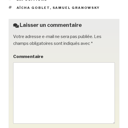
b
et
er
ÉTIQUETTES
AÏCHA GOBLET
,
SAMUEL GRANOWSKY
o
o
Laisser un commentaire
k
Votre adresse e-mail ne sera pas publiée.
Les
champs obligatoires sont indiqués avec
*
Commentaire