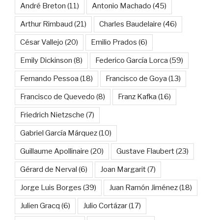
André Breton
(11)
Antonio Machado
(45)
Arthur Rimbaud
(21)
Charles Baudelaire
(46)
César Vallejo
(20)
Emilio Prados
(6)
Emily Dickinson
(8)
Federico García Lorca
(59)
Fernando Pessoa
(18)
Francisco de Goya
(13)
Francisco de Quevedo
(8)
Franz Kafka
(16)
Friedrich Nietzsche
(7)
Gabriel García Márquez
(10)
Guillaume Apollinaire
(20)
Gustave Flaubert
(23)
Gérard de Nerval
(6)
Joan Margarit
(7)
Jorge Luis Borges
(39)
Juan Ramón Jiménez
(18)
Julien Gracq
(6)
Julio Cortázar
(17)