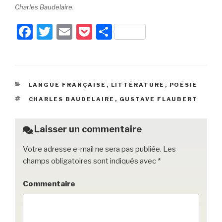
Charles Baudelaire.
F
T
E
P
P
a
wi
m
o
ar
c
tt
ail
c
ta
e
er
k
g
CATÉGORIES
LANGUE FRANÇAISE
,
LITTÉRATURE
,
POÉSIE
b
et
er
ÉTIQUETTES
CHARLES BAUDELAIRE
,
GUSTAVE FLAUBERT
o
o
Laisser un commentaire
k
Votre adresse e-mail ne sera pas publiée.
Les
champs obligatoires sont indiqués avec
*
Commentaire