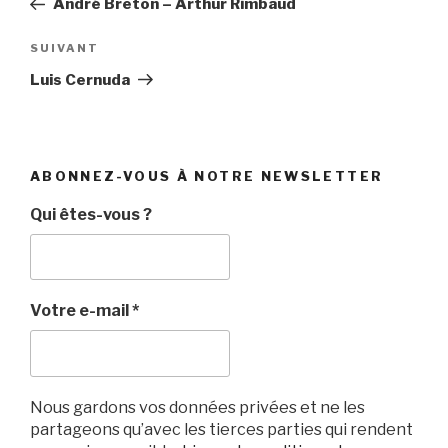
André Breton – Arthur Rimbaud
l’article
Article
SUIVANT
suivant
Luis Cernuda
ABONNEZ-VOUS À NOTRE NEWSLETTER
Qui êtes-vous ?
Votre e-mail
*
Nous gardons vos données privées et ne les
partageons qu’avec les tierces parties qui rendent