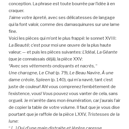
conception. La phrase est toute bourrée par l’idée à en
craquer.
J’aime votre âpreté, avec ses délicatesses de langage
qui la font valoir, comme des damasquinures sur une lame
fine.
Voici les pièces qui m’ont le plus frappé: le sonnet XVIII:
La Beauté
; c’est pour moi une œuvre de la plus haute
valeur; — et puis les pièces suivantes:
L’Idéal, La Géante
(que je connaissais déjà), la pièce XXV:
“Avec ses vêtements ondoyants et nacrés,
“
Une charogne, Le Chat
(p. 79),
Le Beau Navire
,
À une
dame créole, Spleen
(p. 140), qui m’a navré, tant c’est
juste de couleur! Ah! vous comprenez l’embêtement de
l’existence, vous! Vous pouvez vous vanter de cela, sans
orgueil. Je m’arrête dans mon énumération, car j’aurais l’air
de copier la table de votre volume. Il faut que je vous dise
pourtant que je raffole de la pièce LXXV,
Tristesses de la
lune
:
“
[…] Qui d’une main distraite et légère caresse