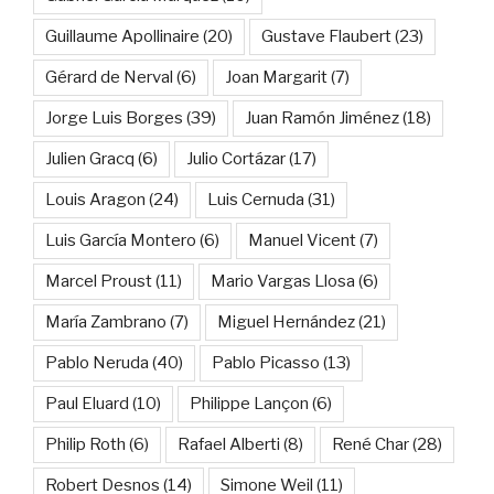
Guillaume Apollinaire
(20)
Gustave Flaubert
(23)
Gérard de Nerval
(6)
Joan Margarit
(7)
Jorge Luis Borges
(39)
Juan Ramón Jiménez
(18)
Julien Gracq
(6)
Julio Cortázar
(17)
Louis Aragon
(24)
Luis Cernuda
(31)
Luis García Montero
(6)
Manuel Vicent
(7)
Marcel Proust
(11)
Mario Vargas Llosa
(6)
María Zambrano
(7)
Miguel Hernández
(21)
Pablo Neruda
(40)
Pablo Picasso
(13)
Paul Eluard
(10)
Philippe Lançon
(6)
Philip Roth
(6)
Rafael Alberti
(8)
René Char
(28)
Robert Desnos
(14)
Simone Weil
(11)