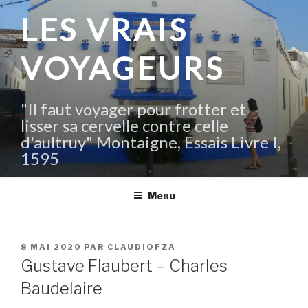
Aller
LES VRAIS
au
contenu
VOYAGEURS
principal
"Il faut voyager pour frotter et
lisser sa cervelle contre celle
d'aultruy" Montaigne, Essais Livre I,
1595
Menu
PUBLIÉ
8 MAI 2020
PAR
CLAUDIOFZA
LE
Gustave Flaubert – Charles
Baudelaire