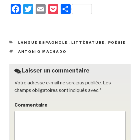
F
T
E
P
P
a
wi
m
o
ar
c
tt
ail
c
ta
e
er
k
g
CATÉGORIES
LANGUE ESPAGNOLE
,
LITTÉRATURE
,
POÉSIE
b
et
er
ÉTIQUETTES
ANTONIO MACHADO
o
o
Laisser un commentaire
k
Votre adresse e-mail ne sera pas publiée.
Les
champs obligatoires sont indiqués avec
*
Commentaire