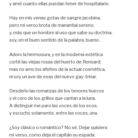
y amé cuanto ellas puedan tener de hospitalario.
Hay en mis venas gotas de sangre jacobina,
pero mi verso brota de manantial sereno;
y, más que un hombre al uso que sabe su doctrina,
soy, en el buen sentido de la palabra, bueno.
Adoro la hermosura, y en la moderna estética
corté las viejas rosas del huerto de Ronsard;
mas no amo los afeites de la actual cosmética,
ni soy un ave de esas del nuevo gay-trinar.
Desdeño las romanzas de los tenores huecos
y el coro de los grillos que cantan a la luna.
A distinguir me paro las voces de los ecos,
y escucho solamente, entre las voces, una.
¿Soy clásico o romántico? No sé. Dejar quisiera
mi verso, como deja el capitán su espada: