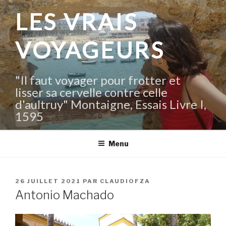
Aller
LES VRAIS
au
contenu
VOYAGEURS
principal
"Il faut voyager pour frotter et
lisser sa cervelle contre celle
d'aultruy" Montaigne, Essais Livre I,
1595
Menu
PUBLIÉ
26 JUILLET 2021
PAR
CLAUDIOFZA
LE
Antonio Machado