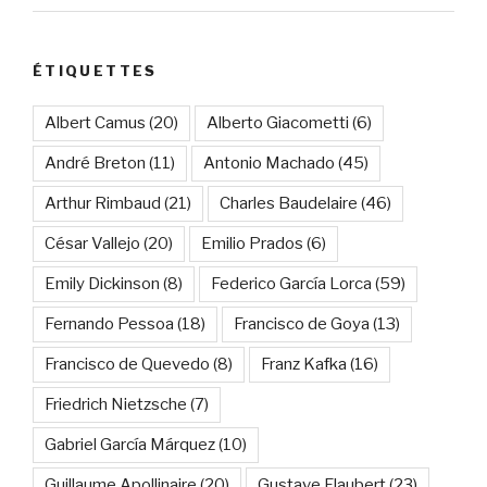
ÉTIQUETTES
Albert Camus
(20)
Alberto Giacometti
(6)
André Breton
(11)
Antonio Machado
(45)
Arthur Rimbaud
(21)
Charles Baudelaire
(46)
César Vallejo
(20)
Emilio Prados
(6)
Emily Dickinson
(8)
Federico García Lorca
(59)
Fernando Pessoa
(18)
Francisco de Goya
(13)
Francisco de Quevedo
(8)
Franz Kafka
(16)
Friedrich Nietzsche
(7)
Gabriel García Márquez
(10)
Guillaume Apollinaire
(20)
Gustave Flaubert
(23)