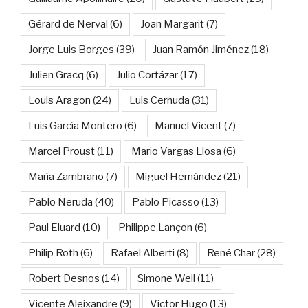
Gérard de Nerval
(6)
Joan Margarit
(7)
Jorge Luis Borges
(39)
Juan Ramón Jiménez
(18)
Julien Gracq
(6)
Julio Cortázar
(17)
Louis Aragon
(24)
Luis Cernuda
(31)
Luis García Montero
(6)
Manuel Vicent
(7)
Marcel Proust
(11)
Mario Vargas Llosa
(6)
María Zambrano
(7)
Miguel Hernández
(21)
Pablo Neruda
(40)
Pablo Picasso
(13)
Paul Eluard
(10)
Philippe Lançon
(6)
Philip Roth
(6)
Rafael Alberti
(8)
René Char
(28)
Robert Desnos
(14)
Simone Weil
(11)
Vicente Aleixandre
(9)
Victor Hugo
(13)