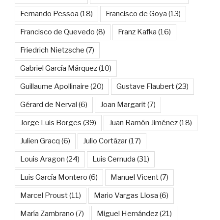
Fernando Pessoa
(18)
Francisco de Goya
(13)
Francisco de Quevedo
(8)
Franz Kafka
(16)
Friedrich Nietzsche
(7)
Gabriel García Márquez
(10)
Guillaume Apollinaire
(20)
Gustave Flaubert
(23)
Gérard de Nerval
(6)
Joan Margarit
(7)
Jorge Luis Borges
(39)
Juan Ramón Jiménez
(18)
Julien Gracq
(6)
Julio Cortázar
(17)
Louis Aragon
(24)
Luis Cernuda
(31)
Luis García Montero
(6)
Manuel Vicent
(7)
Marcel Proust
(11)
Mario Vargas Llosa
(6)
María Zambrano
(7)
Miguel Hernández
(21)