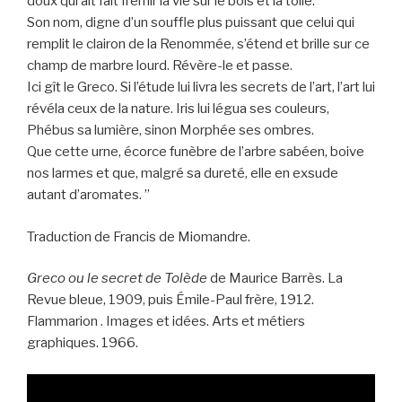
doux qui ait fait frémir la vie sur le bois et la toile.
Son nom, digne d’un souffle plus puissant que celui qui
remplit le clairon de la Renommée, s’étend et brille sur ce
champ de marbre lourd. Révère-le et passe.
Ici gît le Greco. Si l’étude lui livra les secrets de l’art, l’art lui
révéla ceux de la nature. Iris lui légua ses couleurs,
Phébus sa lumière, sinon Morphée ses ombres.
Que cette urne, écorce funèbre de l’arbre sabéen, boive
nos larmes et que, malgré sa dureté, elle en exsude
autant d’aromates. ”
Traduction de Francis de Miomandre.
Greco ou le secret de Tolède
de Maurice Barrès. La
Revue bleue, 1909, puis Émile-Paul frère, 1912.
Flammarion . Images et idées. Arts et métiers
graphiques. 1966.