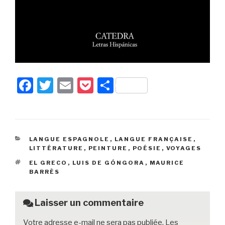
F
T
E
P
P
a
wi
m
o
ar
c
tt
ail
c
ta
e
er
k
g
CATÉGORIES
LANGUE ESPAGNOLE
,
LANGUE FRANÇAISE
,
b
et
er
LITTÉRATURE
,
PEINTURE
,
POÉSIE
,
VOYAGES
o
ÉTIQUETTES
EL GRECO
,
LUIS DE GÓNGORA
,
MAURICE
BARRÈS
o
k
Laisser un commentaire
Votre adresse e-mail ne sera pas publiée.
Les