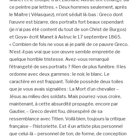
ce peintre par lettres. « Deux hommes seulement, après
le Maître ( Vélasquez), m’ont séduit là-bas : Greco dont
l’œuvre est bizarre, des portraits fort beaux cependant
(je n’ai pas été content du tout de son Christ de Burgos)
et Goya» écrit Manet à Astruc le 17 septembre 1865.
« Combien de fois ne vous ai-je parlé de ce pauvre Greco.
N’est-il pas vrai que son œuvre semble empreinte de
quelque horrible tristesse. Avez-vous remarqué
l’étrangeté de ses portraits ? Rien de plus funèbre. Il les
ordonne avec deux gammes : le noir, le blanc. Le
caractère en est frappant. Tolède possède deux toiles
que je vous avais signalées : La Mort d’un chevalier –
Jésus au milieu des soldats. Mais pourrez-vous croire,
maintenant, à cette absurdité propagée, encore par
Gautier, – Greco devint fou, désespéré de sa
ressemblance avec Titien. Voilà bien, toujours la critique
française – l’historiette. Est-il un artiste plus personnel
que celui-là – personnel de ton, de forme, de conception