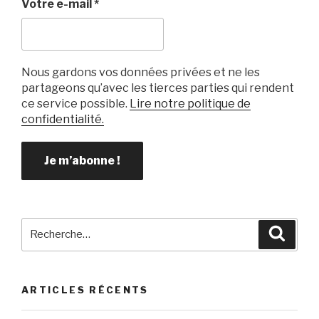
Votre e-mail
*
Nous gardons vos données privées et ne les
partageons qu’avec les tierces parties qui rendent
ce service possible.
Lire notre politique de
confidentialité.
Recherche
Reche
pour
:
ARTICLES RÉCENTS