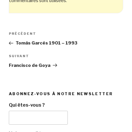
commentaires sont utilisées
.
Navigation
Article
PRÉCÉDENT
de
précédent
Tomás Garcés 1901 – 1993
l’article
Article
SUIVANT
suivant
Francisco de Goya
ABONNEZ-VOUS À NOTRE NEWSLETTER
Qui êtes-vous ?