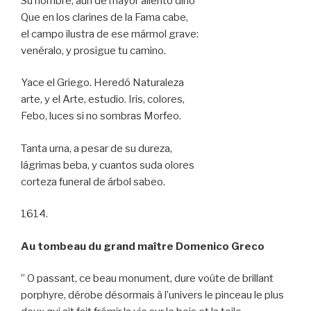
Su nombre, aun de mayor aliento dino
Que en los clarines de la Fama cabe,
el campo ilustra de ese mármol grave:
venéralo, y prosigue tu camino.
Yace el Griego. Heredó Naturaleza
arte, y el Arte, estudio. Iris, colores,
Febo, luces si no sombras Morfeo.
Tanta urna, a pesar de su dureza,
lágrimas beba, y cuantos suda olores
corteza funeral de árbol sabeo.
1614.
Au tombeau du grand maître Domenico Greco
” O passant, ce beau monument, dure voûte de brillant
porphyre, dérobe désormais à l’univers le pinceau le plus