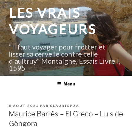
Aller
LES VRAIS
au
contenu
VOYAGEURS
principal
"Il faut voyager pour frotter et
lisser sa cervelle contre celle
d'aultruy" Montaigne, Essais Livre I,
1595
Menu
PUBLIÉ
8 AOÛT 2021
PAR
CLAUDIOFZA
LE
Maurice Barrès – El Greco – Luis de
Góngora