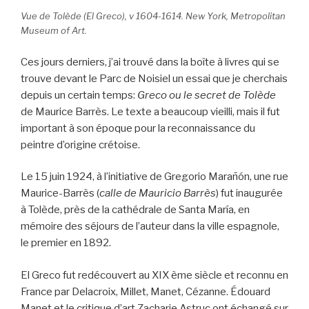
Vue de Tolède (El Greco), v 1604-1614. New York, Metropolitan
Museum of Art.
Ces jours derniers, j’ai trouvé dans la boîte à livres qui se
trouve devant le Parc de Noisiel un essai que je cherchais
depuis un certain temps:
Greco ou le secret de Tolède
de Maurice Barrès. Le texte a beaucoup vieilli, mais il fut
important à son époque pour la reconnaissance du
peintre d’origine crétoise.
Le 15 juin 1924, à l’initiative de Gregorio Marañón, une rue
Maurice-Barrès (
calle de
Mauricio Barrès
) fut inaugurée
à Tolède, près de la cathédrale de Santa María, en
mémoire des séjours de l’auteur dans la ville espagnole,
le premier en 1892.
El Greco fut redécouvert au XIX ème siècle et reconnu en
France par Delacroix, Millet, Manet, Cézanne. Édouard
Manet et le critique d’art Zacharie Astruc ont échangé sur