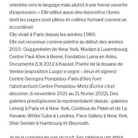
orientée vers le langage mais plutôt à une forme ouverte
d’expression. » Elle utilise aussi des
leporellos
( livres
dont les pages sont pliées et collées formant comme un
accordéon)
Elle vivait à Paris depuis les années 1980.
Elle est reconnue comme peintre au début des années
2010 : Guggenheim de New York, Mudam à Luxembourg,
Centre Paul-Klee à Berne, Fondation Luma en Arles,
Documenta (13) 2012 à Kassel, Pointe de la douane de
Venise (exposition
Luogo e segni
–
lieux et signes
)
Centre Georges Pompidou-Paris (
Elles font
l’abstraction
) Centre Pompidou-Metz (
Écrire c’est
dessiner
, 6 novembre 2021 au 21 février 2022). Des
galeries prestigieuses la représentaient depuis : galeries
Lelong à Paris et à New York, Continua de Pékin et de La
Havane, White Cube à Londres, Pace Gallery à New York,
Sfeir-Semler à Hambourg et Beyrouth.
Je ne la connaissais pas du tout. Ses tableaux ont attiré