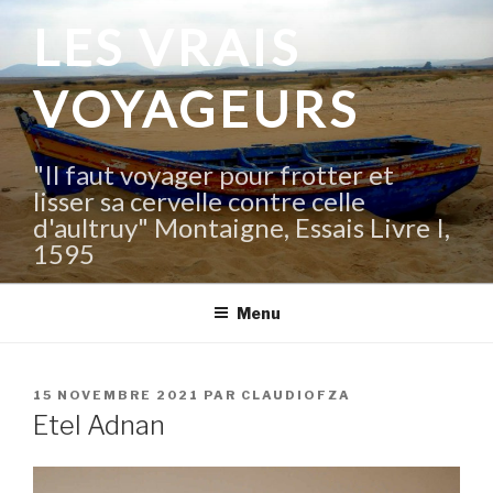
Aller
LES VRAIS
au
contenu
VOYAGEURS
principal
"Il faut voyager pour frotter et
lisser sa cervelle contre celle
d'aultruy" Montaigne, Essais Livre I,
1595
Menu
PUBLIÉ
15 NOVEMBRE 2021
PAR
CLAUDIOFZA
LE
Etel Adnan