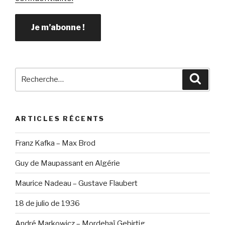
Recherche
Reche
pour
:
ARTICLES RÉCENTS
Franz Kafka – Max Brod
Guy de Maupassant en Algérie
Maurice Nadeau – Gustave Flaubert
18 de julio de 1936
André Markowicz – Mordehaï Gebirtig