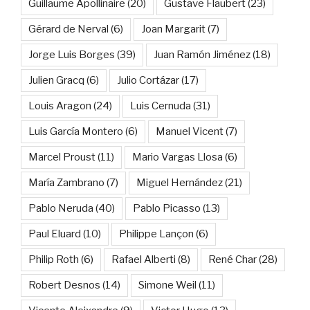
Guillaume Apollinaire
(20)
Gustave Flaubert
(23)
Gérard de Nerval
(6)
Joan Margarit
(7)
Jorge Luis Borges
(39)
Juan Ramón Jiménez
(18)
Julien Gracq
(6)
Julio Cortázar
(17)
Louis Aragon
(24)
Luis Cernuda
(31)
Luis García Montero
(6)
Manuel Vicent
(7)
Marcel Proust
(11)
Mario Vargas Llosa
(6)
María Zambrano
(7)
Miguel Hernández
(21)
Pablo Neruda
(40)
Pablo Picasso
(13)
Paul Eluard
(10)
Philippe Lançon
(6)
Philip Roth
(6)
Rafael Alberti
(8)
René Char
(28)
Robert Desnos
(14)
Simone Weil
(11)