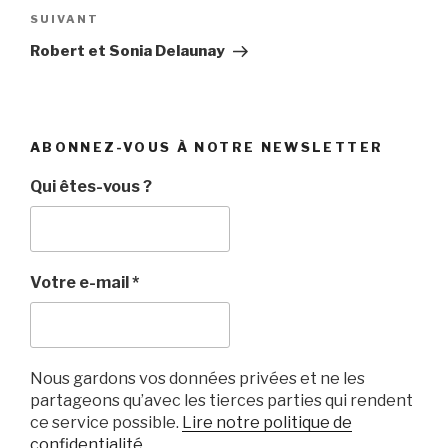
Article
SUIVANT
suivant
Robert et Sonia Delaunay
ABONNEZ-VOUS À NOTRE NEWSLETTER
Qui êtes-vous ?
Votre e-mail
*
Nous gardons vos données privées et ne les
partageons qu’avec les tierces parties qui rendent
ce service possible.
Lire notre politique de
confidentialité.