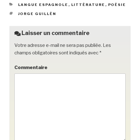
e
er
k
g
CATÉGORIES
LANGUE ESPAGNOLE
,
LITTÉRATURE
,
POÉSIE
b
et
er
ÉTIQUETTES
JORGE GUILLÉN
o
o
Laisser un commentaire
k
Votre adresse e-mail ne sera pas publiée.
Les
champs obligatoires sont indiqués avec
*
Commentaire