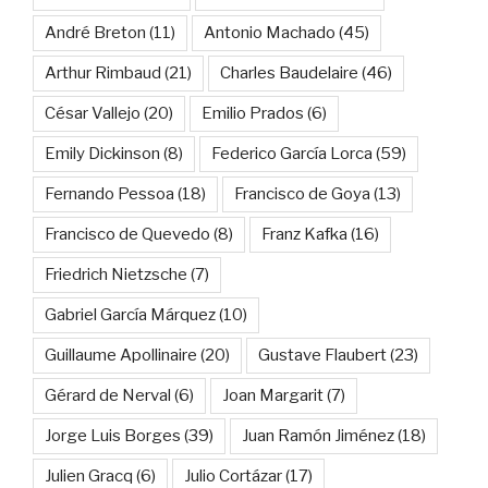
André Breton
(11)
Antonio Machado
(45)
Arthur Rimbaud
(21)
Charles Baudelaire
(46)
César Vallejo
(20)
Emilio Prados
(6)
Emily Dickinson
(8)
Federico García Lorca
(59)
Fernando Pessoa
(18)
Francisco de Goya
(13)
Francisco de Quevedo
(8)
Franz Kafka
(16)
Friedrich Nietzsche
(7)
Gabriel García Márquez
(10)
Guillaume Apollinaire
(20)
Gustave Flaubert
(23)
Gérard de Nerval
(6)
Joan Margarit
(7)
Jorge Luis Borges
(39)
Juan Ramón Jiménez
(18)
Julien Gracq
(6)
Julio Cortázar
(17)