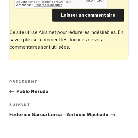
Ce site utilise Akismet pour réduire les indésirables.
En
savoir plus sur comment les données de vos
commentaires sont utilisées
.
Navigation
Article
PRÉCÉDENT
de
précédent
Pablo Neruda
l’article
Article
SUIVANT
suivant
Federico García Lorca – Antonio Machado