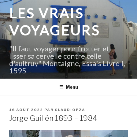
Aller
LES VRAIS
au
contenu
VOYAGEURS
principal
"Il faut voyager pour frotter et
lisser sa cervelle contre celle
d'aultruy" Montaigne, Essais Livre I,
1595
Menu
PUBLIÉ
16 AOÛT 2022
PAR
CLAUDIOFZA
LE
Jorge Guillén 1893 – 1984