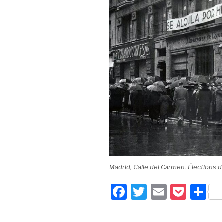
Madrid, Calle del Carmen. Élections d
F
T
E
P
P
a
wi
m
o
ar