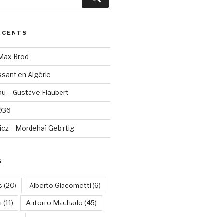
ÉCENTS
 Max Brod
sant en Algérie
u – Gustave Flaubert
1936
cz – Mordehaï Gebirtig
S
s
(20)
Alberto Giacometti
(6)
n
(11)
Antonio Machado
(45)