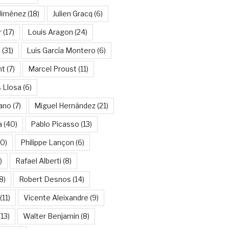
Jiménez
(18)
Julien Gracq
(6)
r
(17)
Louis Aragon
(24)
a
(31)
Luis García Montero
(6)
nt
(7)
Marcel Proust
(11)
 Llosa
(6)
ano
(7)
Miguel Hernández
(21)
a
(40)
Pablo Picasso
(13)
10)
Philippe Lançon
(6)
)
Rafael Alberti
(8)
8)
Robert Desnos
(14)
(11)
Vicente Aleixandre
(9)
13)
Walter Benjamin
(8)