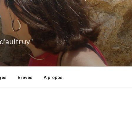
 d'aultruy"
ges
Brèves
A propos