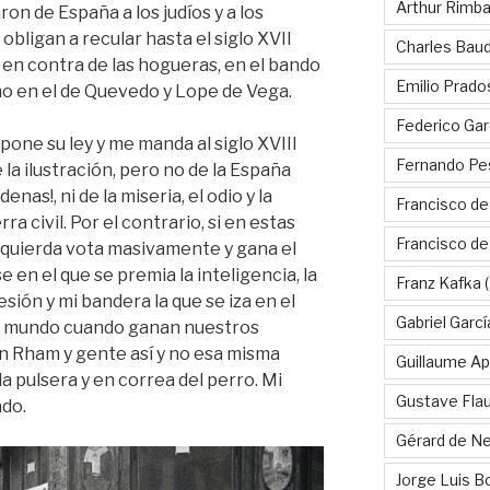
Arthur Rimb
on de España a los judíos y a los
bligan a recular hasta el siglo XVII
Charles Baud
y en contra de las hogueras, en el bando
Emilio Prado
o en el de Quevedo y Lope de Vega.
Federico Gar
pone su ley y me manda al siglo XVIII
Fernando Pe
la ilustración, pero no de la España
enas!, ni de la miseria, el odio y la
Francisco de
rra civil. Por el contrario, si en estas
Francisco d
izquierda vota masivamente y gana el
e en el que se premia la inteligencia, la
Franz Kafka
(
esión y mi bandera la que se iza en el
Gabriel Garc
el mundo cuando ganan nuestros
on Rham y gente así y no esa misma
Guillaume Apo
a pulsera y en correa del perro. Mi
Gustave Fla
ado.
Gérard de Ne
Jorge Luis B