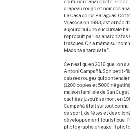
couturière anarchiste. Elle se
drapeau rouge et noir des anar
La Casa de los Paraguas. Cett
Vilaseca en 1883, est ornée d’
aujourd’hui une succursale ban
reproduit par les anarchistes s
fresques. On a même surnommé
Madona anarquista ”.
Ce n’est qu’en 2018 que l’on a s
Antoni Campañà. Son petit-fil
caisses rouges qui contenaient
(1200 copies et 5000 négatifs) l
maison familiale de San Cugat 
cachées jusqu’à sa mort en 198
Campañá était surtout connu p
de sport, de fêtes et des clich
développement touristique. Pe
photographe engagé. Il photogr