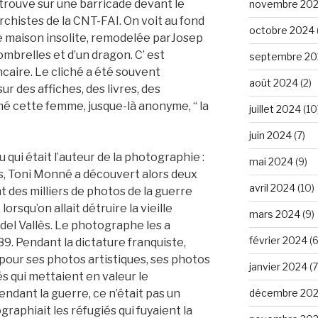
 trouve sur une barricade devant le
novembre 20
chistes de la CNT-FAI. On voit au fond
octobre 2024
e maison insolite, remodelée parJosep
ombrelles et d’un dragon. C’ est
septembre 20
caire. Le cliché a été souvent
août 2024
(2)
ur des affiches, des livres, des
 cette femme, jusque-là anonyme, “ la
juillet 2024
(10
juin 2024
(7)
u qui était l’auteur de la photographie :
mai 2024
(9)
s, Toni Monné a découvert alors deux
avril 2024
(10)
 des milliers de photos de la guerre
orsqu’on allait détruire la vieille
mars 2024
(9)
del Vallès. Le photographe les a
février 2024
(6
9. Pendant la dictature franquiste,
our ses photos artistiques, ses photos
janvier 2024
(7
és qui mettaient en valeur le
décembre 20
ndant la guerre, ce n’était pas un
aphiait les réfugiés qui fuyaient la