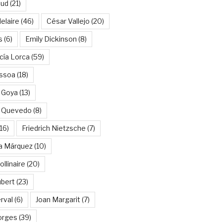
aud
(21)
elaire
(46)
César Vallejo
(20)
s
(6)
Emily Dickinson
(8)
cía Lorca
(59)
ssoa
(18)
 Goya
(13)
e Quevedo
(8)
16)
Friedrich Nietzsche
(7)
ía Márquez
(10)
llinaire
(20)
ubert
(23)
rval
(6)
Joan Margarit
(7)
orges
(39)