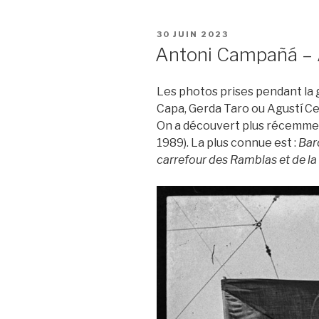
c
tt
ail
c
ta
e
er
k
g
PUBLIÉ
30 JUIN 2023
b
et
er
LE
Antoni Campañá – 
o
o
Les photos prises pendant la 
k
Capa, Gerda Taro ou Agustí Cen
On a découvert plus récemmen
1989). La plus connue est :
Bar
carrefour des Ramblas et de la C