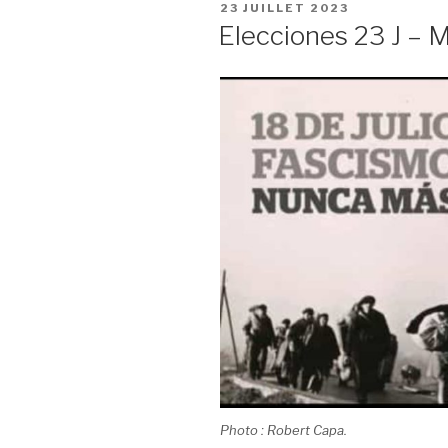
PUBLIÉ
23 JUILLET 2023
LE
Elecciones 23 J – 
Photo : Robert Capa.