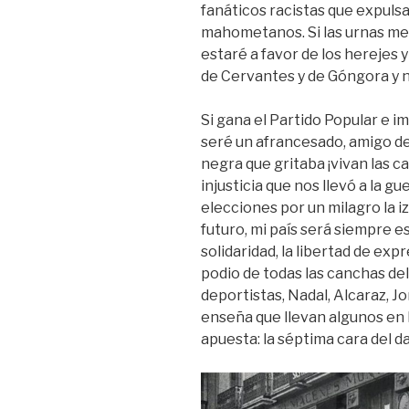
fanáticos racistas que expulsar
mahometanos. Si las urnas me o
estaré a favor de los herejes 
de Cervantes y de Góngora y n
Si gana el Partido Popular e im
seré un afrancesado, amigo de 
negra que gritaba ¡vivan las cad
injusticia que nos llevó a la gue
elecciones por un milagro la 
futuro, mi país será siempre es
solidaridad, la libertad de expr
podio de todas las canchas d
deportistas, Nadal, Alcaraz, J
enseña que llevan algunos en l
apuesta: la séptima cara del d