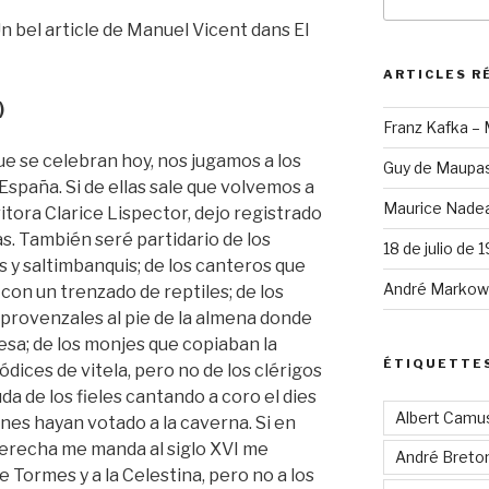
pour
:
n bel article de Manuel Vicent dans El
ARTICLES R
)
Franz Kafka –
ue se celebran hoy, nos jugamos a los
Guy de Maupas
 España. Si de ellas sale que volvemos a
Maurice Nadea
ritora Clarice Lispector, dejo registrado
as. También seré partidario de los
18 de julio de 
s y saltimbanquis; de los canteros que
André Markowi
con un trenzado de reptiles; de los
 provenzales al pie de la almena donde
sa; de los monjes que copiaban la
ÉTIQUETTE
ódices de vitela, pero no de los clérigos
a de los fieles cantando a coro el dies
Albert Camu
enes hayan votado a la caverna. Si en
derecha me manda al siglo XVI me
André Breto
e Tormes y a la Celestina, pero no a los