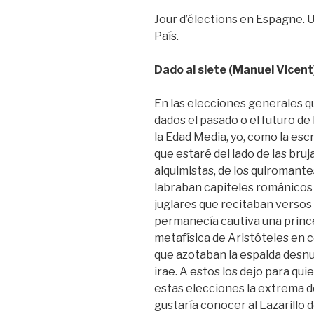
Jour d’élections en Espagne. U
País.
Dado al siete (Manuel Vicent
En las elecciones generales q
dados el pasado o el futuro de
la Edad Media, yo, como la esc
que estaré del lado de las bruj
alquimistas, de los quiromante
labraban capiteles románicos 
juglares que recitaban versos
permanecía cautiva una prince
metafísica de Aristóteles en c
que azotaban la espalda desnud
irae. A estos los dejo para qui
estas elecciones la extrema 
gustaría conocer al Lazarillo d