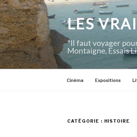
Aller
au
contenu
LES VRA
principal
"Il faut voyager pour
Montaigne, Essais Li
Cinéma
Expositions
Li
CATÉGORIE :
HISTOIRE