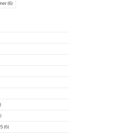
kner
(6)
)
)
25
(6)