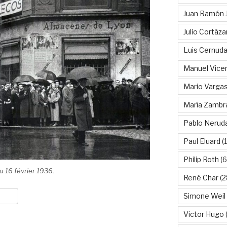
Juan Ramón 
Julio Cortáza
Luis Cernud
Manuel Vice
Mario Vargas
María Zambr
Pablo Nerud
Paul Eluard
(
Philip Roth
(6
u 16 février 1936.
René Char
(2
Simone Weil
Victor Hugo
(