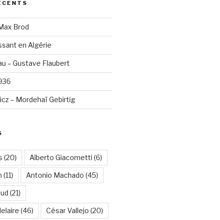
ÉCENTS
 Max Brod
sant en Algérie
u – Gustave Flaubert
1936
cz – Mordehaï Gebirtig
S
s
(20)
Alberto Giacometti
(6)
n
(11)
Antonio Machado
(45)
aud
(21)
elaire
(46)
César Vallejo
(20)