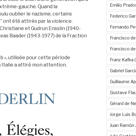
Emilio Prado
’extrême-gauche. Quand la
ulu oublier le nazisme, certains
Federico Gar
ont été attirés par la violence.
Fernando Pe
de Christiane et Gudrun Ensslin (1940-
eas Baader (1943-1977) de la Fraction
Francisco de
Francisco d
 », utilisée pour cette période
Franz Kafka
(
Italie a attiré mon attention.
Gabriel Garc
Guillaume Apo
Gustave Fla
Gérard de Ne
Jorge Luis B
Juan Ramón 