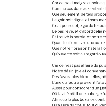
Car ce n’est maigre aubaine qu
Comme ces dons aux enfants 
Que seulement, de tels propos,
Le gain soit digne, et sans m
C’est pourquoi je garde l’espo
Le pas rêvé, et d’abord délié 
Et trouvé la parole, et notre 
Quand du front ivre une autre ra
Que notre floraison hâte la flo
Qu’ouverte soit au regard ouve
Car ce n’est pas affaire de pui
Notre désir : joie et convenance
Des favorables hirondelles, n
L’une ou l’autre prévient l’ét
Aussi, pour consacrer d’un just
Où l’avisé bâtit une auberge à
Afin que le plus beau les combl
Qu’au gré du coeur, tout ouvert