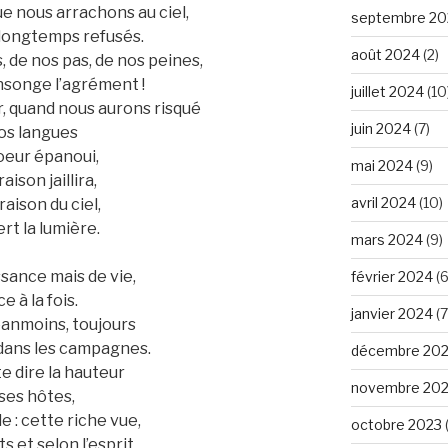
e nous arrachons au ciel,
septembre 20
longtemps refusés.
août 2024
(2)
 de nos pas, de nos peines,
ensonge l’agrément !
juillet 2024
(10
ir, quand nous aurons risqué
juin 2024
(7)
nos langues
coeur épanoui,
mai 2024
(9)
ison jaillira,
avril 2024
(10)
raison du ciel,
rt la lumière.
mars 2024
(9)
ssance mais de vie,
février 2024
(6
 à la fois.
janvier 2024
(7
éanmoins, toujours
é dans les campagnes.
décembre 20
e dire la hauteur
novembre 20
 ses hôtes,
e : cette riche vue,
octobre 2023
s et selon l’esprit,