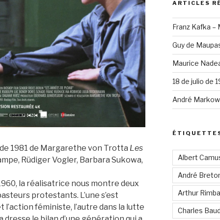
ARTICLES R
Franz Kafka –
Guy de Maupas
Maurice Nadea
18 de julio de 
André Markowi
ÉTIQUETTE
m de 1981 de Margarethe von Trotta
Les
Albert Camu
ampe, Rüdiger Vogler, Barbara Sukowa,
André Breto
960, la réalisatrice nous montre deux
Arthur Rimb
pasteurs protestants. L’une s’est
l’action féministe, l’autre dans la lutte
Charles Baud
dresse le bilan d’une génération qui a