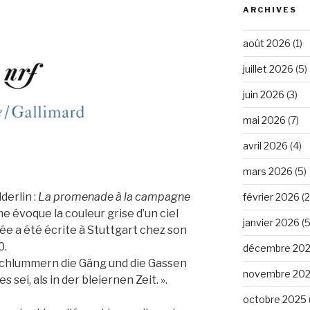
ARCHIVES
août 2026
(1)
juillet 2026
(5)
juin 2026
(3)
mai 2026
(7)
avril 2026
(4)
mars 2026
(5)
derlin :
La promenade à la campagne
février 2026
(2
 évoque la couleur grise d’un ciel
janvier 2026
(5
ée a été écrite à Stuttgart chez son
0.
décembre 20
s schlummern die Gäng und die Gassen
novembre 20
es sei, als in der bleiernen Zeit. ».
octobre 2025