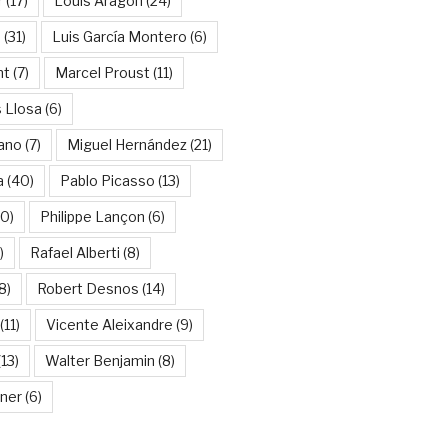
r
(17)
Louis Aragon
(24)
a
(31)
Luis García Montero
(6)
nt
(7)
Marcel Proust
(11)
 Llosa
(6)
ano
(7)
Miguel Hernández
(21)
a
(40)
Pablo Picasso
(13)
10)
Philippe Lançon
(6)
)
Rafael Alberti
(8)
8)
Robert Desnos
(14)
(11)
Vicente Aleixandre
(9)
13)
Walter Benjamin
(8)
kner
(6)