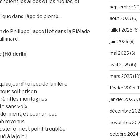
nolent les allées et les ruelles, et
septembre 20
i que dans l’âge de plomb. »
août 2025
(6)
juillet 2025
(6)
ion de Philippe Jaccottet dans la Pléiade
allimard.
juin 2025
(8)
mai 2025
(6)
 (Hölderlin
)
avril 2025
(6)
mars 2025
(10
 qu’aujourd’hui peu de lumière
février 2025
(1
 nous soit prison.
gré ni les montagnes
janvier 2025
(3
ste sans voix.
décembre 20
es dorment, et pour un peu
omb revenus.
novembre 20
uste foi n’est point troublée
octobre 2024
 à la joie !