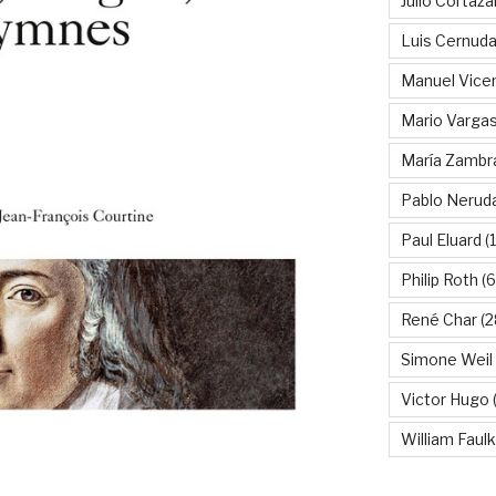
Julio Cortáza
Luis Cernud
Manuel Vice
Mario Vargas
María Zambr
Pablo Nerud
Paul Eluard
(
Philip Roth
(6
René Char
(2
Simone Weil
Victor Hugo
(
William Faul