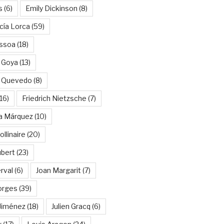
s
(6)
Emily Dickinson
(8)
cía Lorca
(59)
ssoa
(18)
 Goya
(13)
e Quevedo
(8)
16)
Friedrich Nietzsche
(7)
ía Márquez
(10)
llinaire
(20)
ubert
(23)
rval
(6)
Joan Margarit
(7)
orges
(39)
Jiménez
(18)
Julien Gracq
(6)