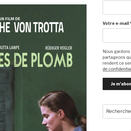
Votre e-mail
Nous gardons 
partageons qu’
rendent ce ser
de confidential
Recherche
pour
: