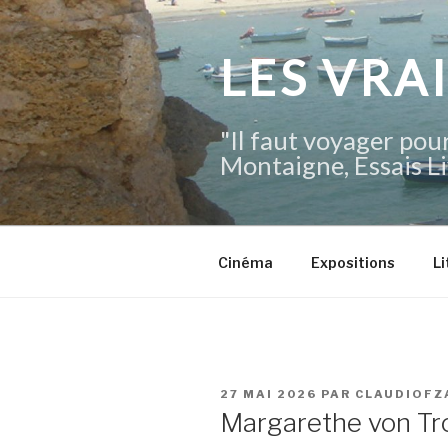
Aller
au
contenu
LES VRA
principal
"Il faut voyager pour
Montaigne, Essais Li
Cinéma
Expositions
Li
PUBLIÉ
27 MAI 2026
PAR
CLAUDIOFZ
LE
Margarethe von Trot