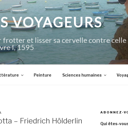
IS VOYAGEURS
 frotter et lisser sa cervelle contre celle
vre I, 1595
ttérature
Peinture
Sciences humaines
Voya
ABONNEZ-V
A
ta – Friedrich Hölderlin
Qui êtes-vous