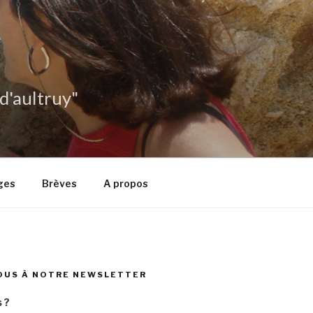
 d'aultruy"
ges
Brèves
A propos
OUS À NOTRE NEWSLETTER
 ?