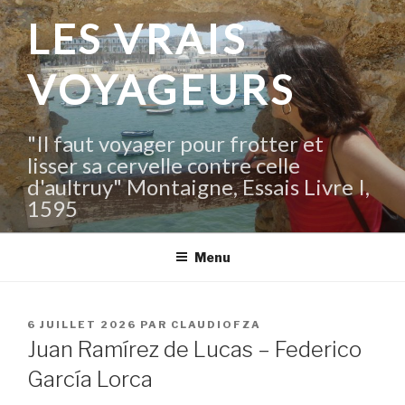
Aller
LES VRAIS
au
contenu
VOYAGEURS
principal
"Il faut voyager pour frotter et
lisser sa cervelle contre celle
d'aultruy" Montaigne, Essais Livre I,
1595
Menu
PUBLIÉ
6 JUILLET 2026
PAR
CLAUDIOFZA
LE
Juan Ramírez de Lucas – Federico
García Lorca