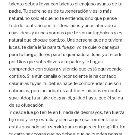
talento debes llevar con talento el enojoso asunto de tu
padre. Tu padre no es de tu generación y es lo más
natural, no solo el que no te entienda, sino que piense
todo lo contrario que tú. Lleva años y años aferrado a
unas ideas y a unas normas que te son antagónicas y es
natural que choque contigo. Una persona que no tuviera
luces, te daría leña para tu fuego; yo te quiero dar agua
para tu fuego, flores para tu quemadura. Juan: yo te pido
por Dios que sobrelleves a tu padre y le hagas
comprender con dulzura y silencio que está equivocado
contigo. Si algún canalla o inconsciente le ha contado
calumnias tuyas, tú debes hacerle comprender que son
calumnias, pero no adoptes actitudes airadas en contra
suya. Adopta un aire de gran dignidad hasta que él salga
de su ofuscación.
Y desde luego ten fe en ti, nada de desmayos, ten fuerza
hijo mío y lee y estudia y piensa que esa tormenta que
estás pasando solo servirá para enriquecer tu espíritu. En
tu carta hay cosas que no debes, que no puedes pensar.