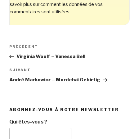
savoir plus sur comment les données de vos
commentaires sont utilisées
.
Navigation
Article
PRÉCÉDENT
de
précédent
Virginia Woolf – Vanessa Bell
l’article
Article
SUIVANT
suivant
André Markowicz – Mordehaï Gebirtig
ABONNEZ-VOUS À NOTRE NEWSLETTER
Qui êtes-vous ?