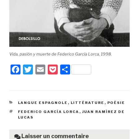
Vida, pasión y muerte de Federico García Lorca, 1998.
F
T
E
P
P
a
wi
m
o
ar
c
tt
ail
c
ta
e
er
k
g
CATÉGORIES
LANGUE ESPAGNOLE
,
LITTÉRATURE
,
POÉSIE
b
et
er
ÉTIQUETTES
FEDERICO GARCÍA LORCA
,
JUAN RAMÍREZ DE
o
LUCAS
o
k
Laisser un commentaire