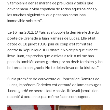
y también la densa maraña de prejuicios y tabús que
envenenaba la vida española de todos aquellos años y
los muchos siguientes, que pesaban como losa
inamovible sobre mí”.
Le 16 mai 2012,
El País
avait publié la dernière lettre du
poète de Grenade à Juan Ramírez de Lucas. Elle était
datée du 18 juillet 1938, jour du coup d’état militaire
contre la République. Il lui disait : “No dejes que el río te
lleve. Juan, es preciso que vuelvas a reír. A mí me han
pasado también cosas gordas, por no decir terribles, y las
he toreado con gracia. No te dejes llevar de la tristeza.”
Sur la première de couverture du
Journal
de Ramírez de
Lucas, le prénom Federico est entouré de larmes rouges.
Juan a gardé ce secret toute sa vie. Il n’avait jamais rien
raconté à personne, pas même à son compagnon.