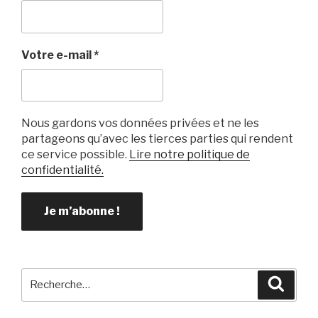
o
o
k
Votre e-mail
*
Nous gardons vos données privées et ne les
partageons qu’avec les tierces parties qui rendent
ce service possible.
Lire notre politique de
confidentialité.
Recherche
Reche
pour
: