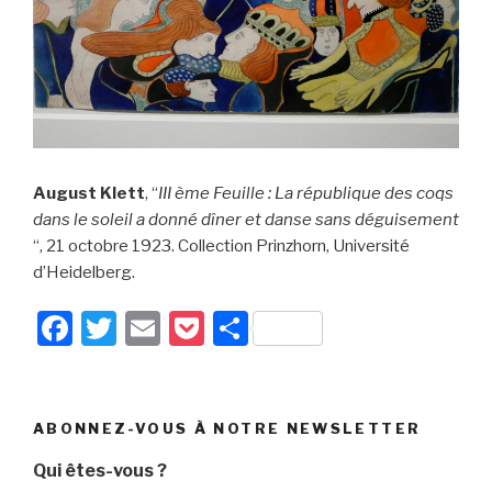
August Klett
, “
III ème Feuille : La république des coqs
dans le soleil a donné dîner et danse sans déguisement
“, 21 octobre 1923. Collection Prinzhorn, Université
d’Heidelberg.
F
T
E
P
P
a
wi
m
o
ar
c
tt
ail
c
ta
e
er
k
g
ABONNEZ-VOUS À NOTRE NEWSLETTER
b
et
er
Qui êtes-vous ?