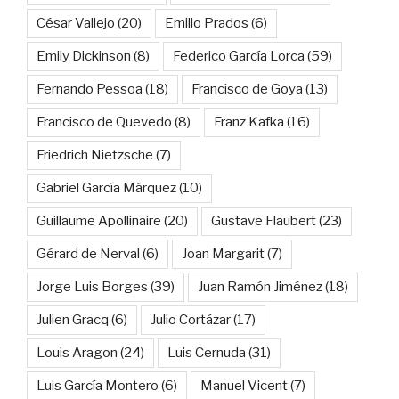
César Vallejo
(20)
Emilio Prados
(6)
Emily Dickinson
(8)
Federico García Lorca
(59)
Fernando Pessoa
(18)
Francisco de Goya
(13)
Francisco de Quevedo
(8)
Franz Kafka
(16)
Friedrich Nietzsche
(7)
Gabriel García Márquez
(10)
Guillaume Apollinaire
(20)
Gustave Flaubert
(23)
Gérard de Nerval
(6)
Joan Margarit
(7)
Jorge Luis Borges
(39)
Juan Ramón Jiménez
(18)
Julien Gracq
(6)
Julio Cortázar
(17)
Louis Aragon
(24)
Luis Cernuda
(31)
Luis García Montero
(6)
Manuel Vicent
(7)