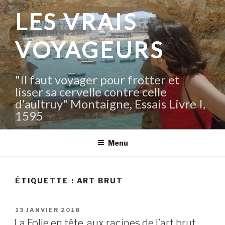
Aller
LES VRAIS
au
contenu
VOYAGEURS
principal
"Il faut voyager pour frotter et
lisser sa cervelle contre celle
d'aultruy" Montaigne, Essais Livre I,
1595
Menu
ÉTIQUETTE :
ART BRUT
PUBLIÉ
13 JANVIER 2018
LE
La Folie en tête, aux racines de l’art brut