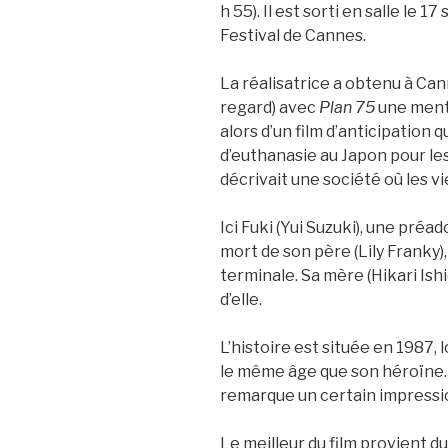
h 55). Il est sorti en salle le
Festival de Cannes.
La réalisatrice a obtenu à Ca
regard) avec
Plan 75
une menti
alors d’un film d’anticipation
d’euthanasie au Japon pour le
décrivait une société où les vi
Ici Fuki (Yui Suzuki), une préa
mort de son père (Lily Franky)
terminale. Sa mère (Hikari Is
d’elle.
L’histoire est située en 1987, 
le même âge que son héroïne. 
remarque un certain impressio
Le meilleur du film provient du