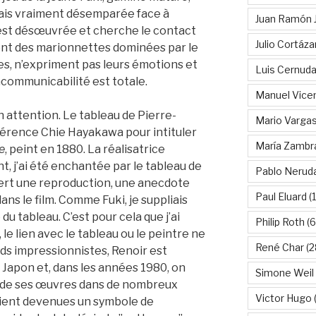
 mais vraiment désemparée face à
Juan Ramón 
e est désœuvrée et cherche le contact
Julio Cortáza
sont des marionnettes dominées par le
es, n’expriment pas leurs émotions et
Luis Cernud
ncommunicabilité est totale.
Manuel Vice
n attention. Le tableau de Pierre-
Mario Vargas
férence Chie Hayakawa pour intituler
María Zambr
e
, peint en 1880. La réalisatrice
ant, j’ai été enchantée par le tableau de
Pablo Nerud
fert une reproduction, une anecdote
Paul Eluard
(
ans le film. Comme Fuki, je suppliais
u tableau. C’est pour cela que j’ai
Philip Roth
(6
, le lien avec le tableau ou le peintre ne
René Char
(2
ands impressionnistes, Renoir est
 Japon et, dans les années 1980, on
Simone Weil
s de ses œuvres dans de nombreux
Victor Hugo
(
aient devenues un symbole de