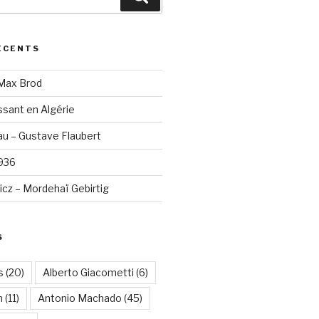
ÉCENTS
 Max Brod
sant en Algérie
u – Gustave Flaubert
1936
cz – Mordehaï Gebirtig
S
s
(20)
Alberto Giacometti
(6)
n
(11)
Antonio Machado
(45)