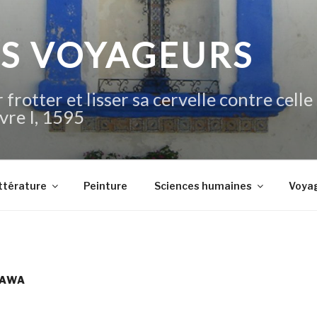
IS VOYAGEURS
 frotter et lisser sa cervelle contre celle
vre I, 1595
ttérature
Peinture
Sciences humaines
Voya
KAWA