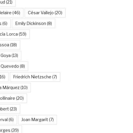
aud
(21)
elaire
(46)
César Vallejo
(20)
s
(6)
Emily Dickinson
(8)
cía Lorca
(59)
ssoa
(18)
 Goya
(13)
e Quevedo
(8)
16)
Friedrich Nietzsche
(7)
ía Márquez
(10)
llinaire
(20)
ubert
(23)
rval
(6)
Joan Margarit
(7)
orges
(39)