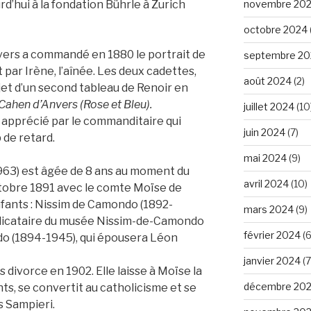
d’hui à la fondation Bührle à Zurich
novembre 20
octobre 2024
vers a commandé en 1880 le portrait de
septembre 20
 par Irène, l’aînée. Les deux cadettes,
août 2024
(2)
objet d’un second tableau de Renoir en
Cahen d’Anvers (Rose et Bleu).
juillet 2024
(10
as apprécié par le commanditaire qui
juin 2024
(7)
 de retard.
mai 2024
(9)
963) est âgée de 8 ans au moment du
avril 2024
(10)
octobre 1891 avec le comte Moïse de
fants : Nissim de Camondo (1892-
mars 2024
(9)
dédicataire du musée Nissim-de-Camondo
février 2024
(6
do (1894-1945), qui épousera Léon
janvier 2024
(7
s divorce en 1902. Elle laisse à Moïse la
décembre 20
ts, se convertit au catholicisme et se
s Sampieri.