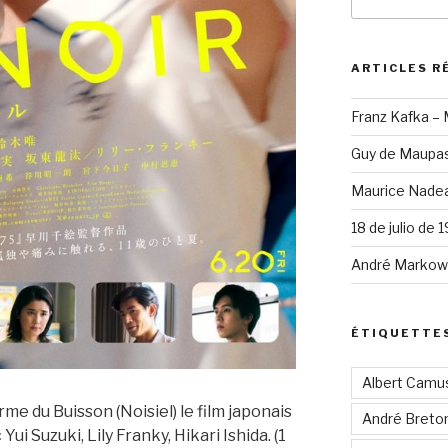
pour
:
ARTICLES R
Franz Kafka –
Guy de Maupas
Maurice Nadea
18 de julio de 
André Markowi
ÉTIQUETTE
Albert Camu
rme du Buisson (Noisiel) le film japonais
André Breto
i Suzuki, Lily Franky, Hikari Ishida. (1