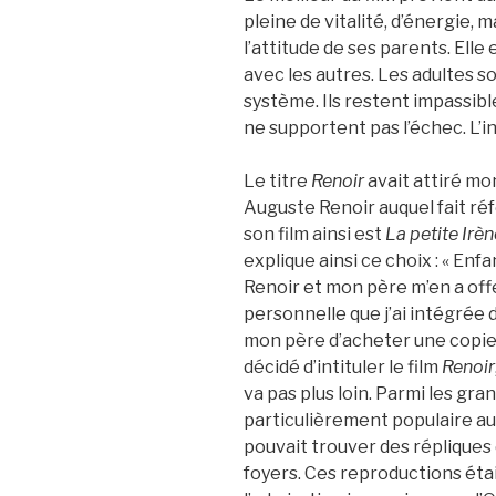
pleine de vitalité, d’énergie,
l’attitude de ses parents. Ell
avec les autres. Les adultes 
système. Ils restent impassibl
ne supportent pas l’échec. L’i
Le titre
Renoir
avait attiré mo
Auguste Renoir auquel fait ré
son film ainsi est
La petite Irèn
explique ainsi ce choix : « Enf
Renoir et mon père m’en a of
personnelle que j’ai intégrée d
mon père d’acheter une copie d
décidé d’intituler le film
Renoir
va pas plus loin. Parmi les gr
particulièrement populaire au
pouvait trouver des réplique
foyers. Ces reproductions ét