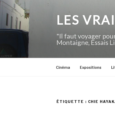
Aller
au
contenu
LES VRA
principal
"Il faut voyager pour
Montaigne, Essais Li
Cinéma
Expositions
Li
ÉTIQUETTE :
CHIE HAYA