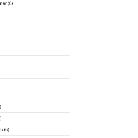
kner
(6)
)
)
25
(6)