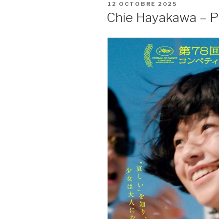
PUBLIÉ
12 OCTOBRE 2025
LE
Chie Hayakawa – P