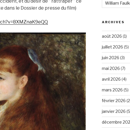
ccident, et du désir de ” rattraper ” ce
William Faul
te dans le Dossier de presse du film)
watch?v=8XMZnaK9eQQ
ARCHIVES
août 2026
(1)
juillet 2026
(5)
juin 2026
(3)
mai 2026
(7)
avril 2026
(4)
mars 2026
(5)
février 2026
(2
janvier 2026
(5
décembre 20