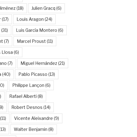
Jiménez
(18)
Julien Gracq
(6)
r
(17)
Louis Aragon
(24)
a
(31)
Luis García Montero
(6)
nt
(7)
Marcel Proust
(11)
 Llosa
(6)
ano
(7)
Miguel Hernández
(21)
a
(40)
Pablo Picasso
(13)
10)
Philippe Lançon
(6)
)
Rafael Alberti
(8)
8)
Robert Desnos
(14)
(11)
Vicente Aleixandre
(9)
13)
Walter Benjamin
(8)