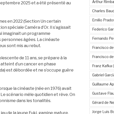
Arthur Rimb
 17 septembre 2025 et a été présenté au
Charles Baud
Emilio Prado
nnes en 2022 (Section Un certain
on spéciale Caméra d’Or. Il s’agissait
Federico Gar
 qui imaginait un programme
Fernando Pe
s personnes âgées. La cinéaste
eux sont mis au rebut.
Francisco de
Francisco d
dolescente de 11 ans, se prépare à la
, atteint d’un cancer en phase
Franz Kafka
(
hida) est débordée et ne s’occupe guère
Gabriel Garc
Guillaume Apo
lorsque la cinéaste (née en 1976) avait
Gustave Fla
Le scénario mêle quotidien et rêve. On
nnisme dans les tonalités.
Gérard de Ne
Jorge Luis B
 jeu de la jeune Fuki, gamine mature,