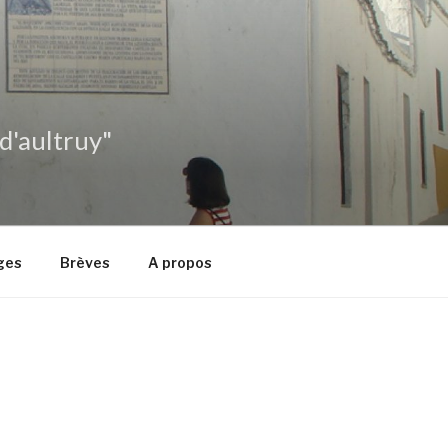
 d'aultruy"
ges
Brèves
A propos