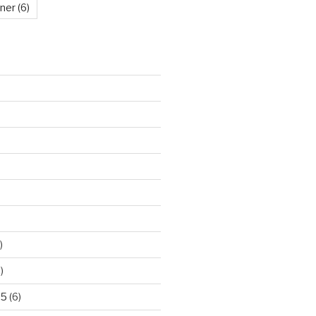
kner
(6)
)
)
25
(6)