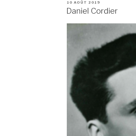
PUBLIÉ
10 AOÛT 2019
LE
Daniel Cordier