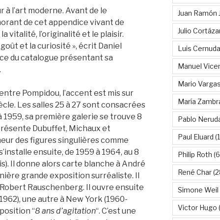
r à l’art moderne. Avant de le
Juan Ramón 
gnorant de cet appendice vivant de
Julio Cortáza
la vitalité, l’originalité et le plaisir.
oût et la curiosité », écrit Daniel
Luis Cernud
face du catalogue présentant sa
Manuel Vice
.
Mario Vargas
entre Pompidou, l’accent est mis sur
María Zambr
iècle. Les salles 25 à 27 sont consacrées
à 1959, sa première galerie se trouve 8
Pablo Nerud
 présente Dubuffet, Michaux et
Paul Eluard
(
nneur des figures singulières comme
s’installe ensuite, de 1959 à 1964, au 8
Philip Roth
(6
). Il donne alors carte blanche à André
René Char
(2
nière grande exposition surréaliste. Il
 Robert Rauschenberg. Il ouvre ensuite
Simone Weil
-1962), une autre à New York (1960-
Victor Hugo
(
xposition “
8 ans d’agitation
“. C’est une