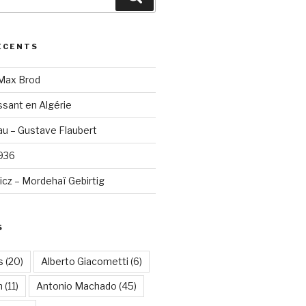
ÉCENTS
 Max Brod
sant en Algérie
u – Gustave Flaubert
1936
cz – Mordehaï Gebirtig
S
s
(20)
Alberto Giacometti
(6)
n
(11)
Antonio Machado
(45)