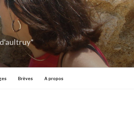
 d'aultruy"
ges
Brèves
A propos