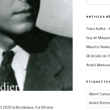
pour
:
ARTICLES R
Franz Kafka –
Guy de Maupas
Maurice Nadea
18 de julio de 
André Markowi
ÉTIQUETTE
Albert Camu
André Breto
t 1920 à Bordeaux. Il a 99 ans