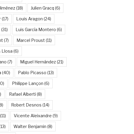
Jiménez
(18)
Julien Gracq
(6)
r
(17)
Louis Aragon
(24)
a
(31)
Luis García Montero
(6)
nt
(7)
Marcel Proust
(11)
 Llosa
(6)
ano
(7)
Miguel Hernández
(21)
a
(40)
Pablo Picasso
(13)
10)
Philippe Lançon
(6)
)
Rafael Alberti
(8)
8)
Robert Desnos
(14)
(11)
Vicente Aleixandre
(9)
13)
Walter Benjamin
(8)