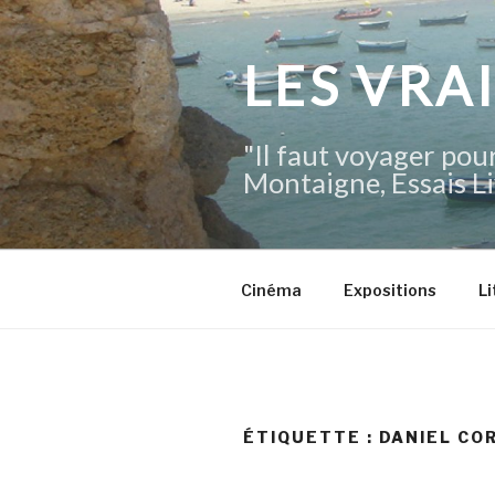
Aller
au
contenu
LES VRA
principal
"Il faut voyager pour
Montaigne, Essais Li
Cinéma
Expositions
Li
ÉTIQUETTE :
DANIEL CO