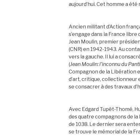
aujourd’hui. Cet homme a été 
Ancien militant d’Action frança
s’engage dans la France libre d
Jean Moulin, premier présiden
(CNR) en 1942-1943. Au contac
vers la gauche. Il lui a consa
(
Jean Moulin: l’inconnu du Pan
Compagnon de la Libération e
d’art, critique, collectionneur
se consacrer à des travaux d’h
Avec Edgard Tupët-Thomé, Hub
des quatre compagnons de la l
de 1038. Le dernier sera ente
se trouve le mémorial de la 