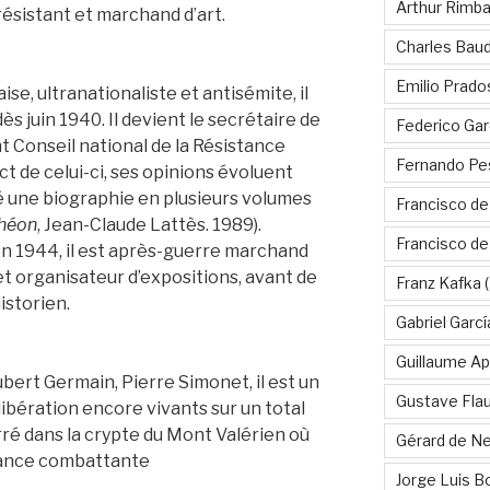
Arthur Rimb
résistant et marchand d’art.
Charles Baud
Emilio Prado
ise, ultranationaliste et antisémite, il
ès juin 1940. Il devient le secrétaire de
Federico Gar
t Conseil national de la Résistance
Fernando Pe
t de celui-ci, ses opinions évoluent
cré une biographie en plusieurs volumes
Francisco de
théon
, Jean-Claude Lattès. 1989).
Francisco d
n 1944, il est après-guerre marchand
 et organisateur d’expositions, avant de
Franz Kafka
(
istorien.
Gabriel Garc
Guillaume Apo
ert Germain, Pierre Simonet, il est un
Gustave Fla
ibération encore vivants sur un total
rré dans la crypte du Mont Valérien où
Gérard de Ne
France combattante
Jorge Luis B