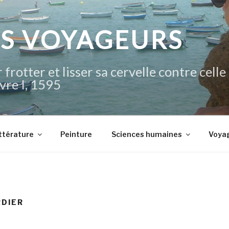
IS VOYAGEURS
 frotter et lisser sa cervelle contre celle
vre I, 1595
ttérature
Peinture
Sciences humaines
Voya
RDIER