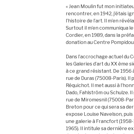
« Jean Moulin fut mon initiateu
rencontrer, en 1942, j’étais i
l’histoire de l’art. Il m’en révéla 
Surtout il m’en communiqua le g
Cordier, en 1989, dans la pré
donation au Centre Pompidou
Dans l’accrochage actuel du C
les Galeries d’art du XX ème s
à ce grand résistant. De 1956 
rue de Duras (75008-Paris). Il
Réquichot. Il met aussi à l’ho
Dado, Fahlström ou Schulze. Il 
rue de Miromesnil (75008-Paris
Breton pour ce qui sera sa der
expose Louise Navelson, puis
une galerie à Francfort (1958
1965). Il intitule sa dernière e