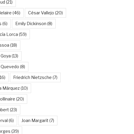
aud
(21)
elaire
(46)
César Vallejo
(20)
s
(6)
Emily Dickinson
(8)
cía Lorca
(59)
ssoa
(18)
 Goya
(13)
e Quevedo
(8)
16)
Friedrich Nietzsche
(7)
ía Márquez
(10)
llinaire
(20)
ubert
(23)
rval
(6)
Joan Margarit
(7)
orges
(39)