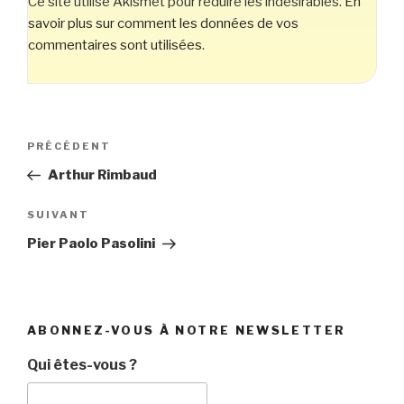
Ce site utilise Akismet pour réduire les indésirables.
En
savoir plus sur comment les données de vos
commentaires sont utilisées
.
Navigation
Article
PRÉCÉDENT
de
précédent
Arthur Rimbaud
l’article
Article
SUIVANT
suivant
Pier Paolo Pasolini
ABONNEZ-VOUS À NOTRE NEWSLETTER
Qui êtes-vous ?