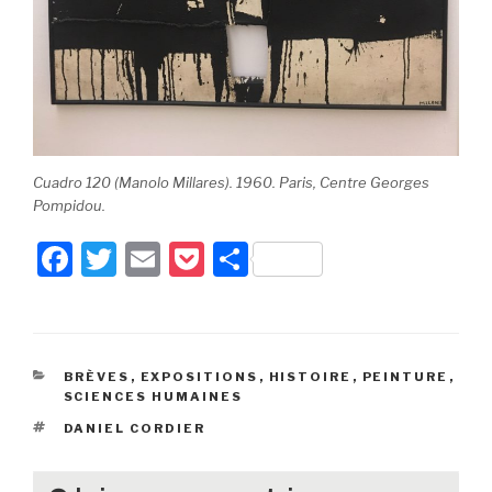
Cuadro 120 (Manolo Millares). 1960. Paris, Centre Georges
Pompidou.
F
T
E
P
P
a
wi
m
o
ar
c
tt
ail
c
ta
e
er
k
g
CATÉGORIES
BRÈVES
,
EXPOSITIONS
,
HISTOIRE
,
PEINTURE
,
b
et
er
SCIENCES HUMAINES
o
ÉTIQUETTES
DANIEL CORDIER
o