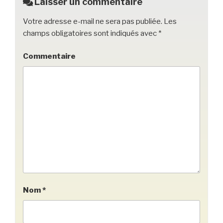
k
Laisser un commentaire
Votre adresse e-mail ne sera pas publiée.
Les
champs obligatoires sont indiqués avec
*
Commentaire
Nom
*