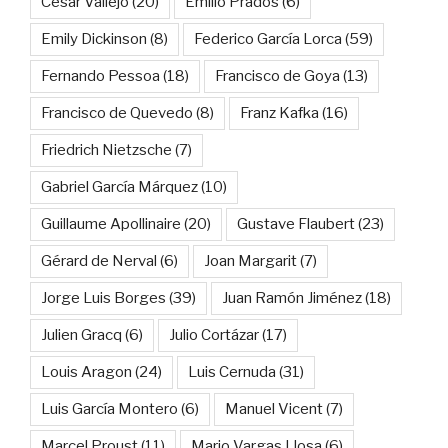
César Vallejo
(20)
Emilio Prados
(6)
Emily Dickinson
(8)
Federico García Lorca
(59)
Fernando Pessoa
(18)
Francisco de Goya
(13)
Francisco de Quevedo
(8)
Franz Kafka
(16)
Friedrich Nietzsche
(7)
Gabriel García Márquez
(10)
Guillaume Apollinaire
(20)
Gustave Flaubert
(23)
Gérard de Nerval
(6)
Joan Margarit
(7)
Jorge Luis Borges
(39)
Juan Ramón Jiménez
(18)
Julien Gracq
(6)
Julio Cortázar
(17)
Louis Aragon
(24)
Luis Cernuda
(31)
Luis García Montero
(6)
Manuel Vicent
(7)
Marcel Proust
(11)
Mario Vargas Llosa
(6)