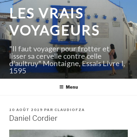
Aller
LES VRAIS
au
contenu
VOYAGEURS
principal
"Il faut voyager pour frotter et
lisser sa cervelle contre celle
d'aultruy" Montaigne, Essais Livre I,
1595
Menu
PUBLIÉ
10 AOÛT 2019
PAR
CLAUDIOFZA
LE
Daniel Cordier