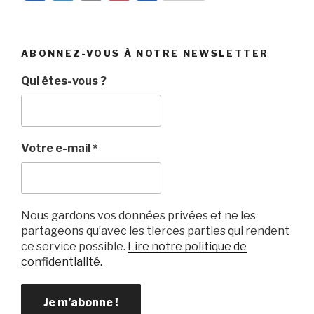
a
wi
m
o
ar
c
tt
ail
c
ta
e
er
k
g
ABONNEZ-VOUS À NOTRE NEWSLETTER
b
et
er
Qui êtes-vous ?
o
o
k
Votre e-mail
*
Nous gardons vos données privées et ne les
partageons qu’avec les tierces parties qui rendent
ce service possible.
Lire notre politique de
confidentialité.