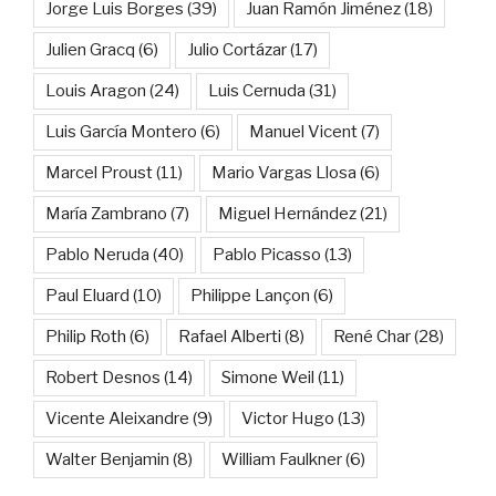
Jorge Luis Borges
(39)
Juan Ramón Jiménez
(18)
Julien Gracq
(6)
Julio Cortázar
(17)
Louis Aragon
(24)
Luis Cernuda
(31)
Luis García Montero
(6)
Manuel Vicent
(7)
Marcel Proust
(11)
Mario Vargas Llosa
(6)
María Zambrano
(7)
Miguel Hernández
(21)
Pablo Neruda
(40)
Pablo Picasso
(13)
Paul Eluard
(10)
Philippe Lançon
(6)
Philip Roth
(6)
Rafael Alberti
(8)
René Char
(28)
Robert Desnos
(14)
Simone Weil
(11)
Vicente Aleixandre
(9)
Victor Hugo
(13)
Walter Benjamin
(8)
William Faulkner
(6)