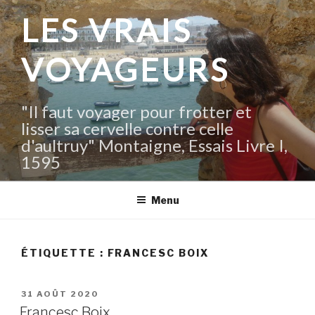
Aller
LES VRAIS
au
contenu
VOYAGEURS
principal
"Il faut voyager pour frotter et
lisser sa cervelle contre celle
d'aultruy" Montaigne, Essais Livre I,
1595
Menu
ÉTIQUETTE :
FRANCESC BOIX
PUBLIÉ
31 AOÛT 2020
LE
Francesc Boix