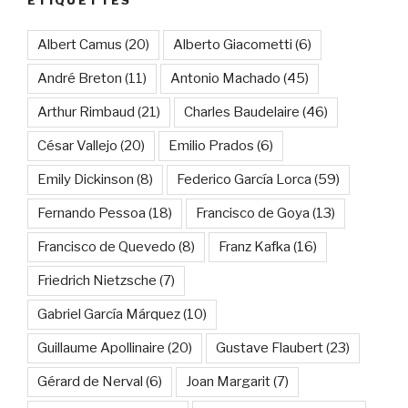
ÉTIQUETTES
Albert Camus
(20)
Alberto Giacometti
(6)
André Breton
(11)
Antonio Machado
(45)
Arthur Rimbaud
(21)
Charles Baudelaire
(46)
César Vallejo
(20)
Emilio Prados
(6)
Emily Dickinson
(8)
Federico García Lorca
(59)
Fernando Pessoa
(18)
Francisco de Goya
(13)
Francisco de Quevedo
(8)
Franz Kafka
(16)
Friedrich Nietzsche
(7)
Gabriel García Márquez
(10)
Guillaume Apollinaire
(20)
Gustave Flaubert
(23)
Gérard de Nerval
(6)
Joan Margarit
(7)