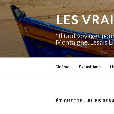
Aller
au
contenu
LES VRA
principal
"Il faut voyager pour
Montaigne, Essais Li
Cinéma
Expositions
Li
ÉTIQUETTE :
JULES REN