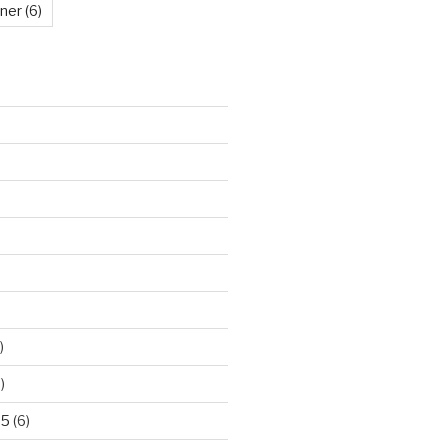
kner
(6)
)
)
25
(6)