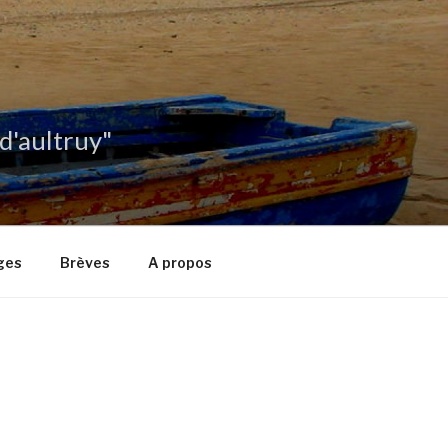
 d'aultruy"
ges
Brèves
A propos