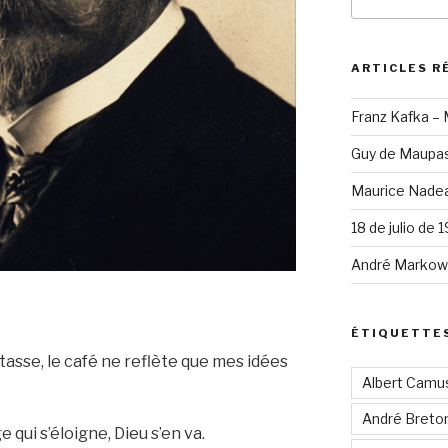
pour
:
ARTICLES R
Franz Kafka –
Guy de Maupas
Maurice Nadea
18 de julio de 
André Markowi
ÉTIQUETTE
asse, le café ne reflète que mes idées
Albert Camu
André Breto
 qui s’éloigne, Dieu s’en va.