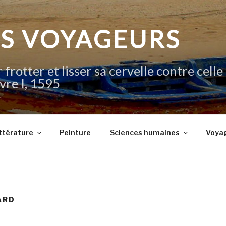
IS VOYAGEURS
 frotter et lisser sa cervelle contre celle
vre I, 1595
ttérature
Peinture
Sciences humaines
Voya
ARD