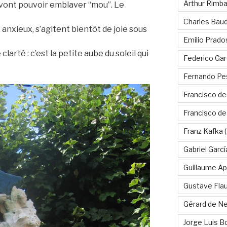
Arthur Rimb
l vont pouvoir emblaver “mou”. Le
Charles Baud
 anxieux, s’agitent bientôt de joie sous
Emilio Prado
clarté : c’est la petite aube du soleil qui
Federico Gar
Fernando Pe
Francisco de
Francisco d
Franz Kafka
(
Gabriel Garc
Guillaume Apo
Gustave Fla
Gérard de Ne
Jorge Luis B