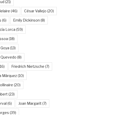
aud
(21)
elaire
(46)
César Vallejo
(20)
s
(6)
Emily Dickinson
(8)
cía Lorca
(59)
ssoa
(18)
 Goya
(13)
e Quevedo
(8)
16)
Friedrich Nietzsche
(7)
ía Márquez
(10)
llinaire
(20)
ubert
(23)
rval
(6)
Joan Margarit
(7)
orges
(39)