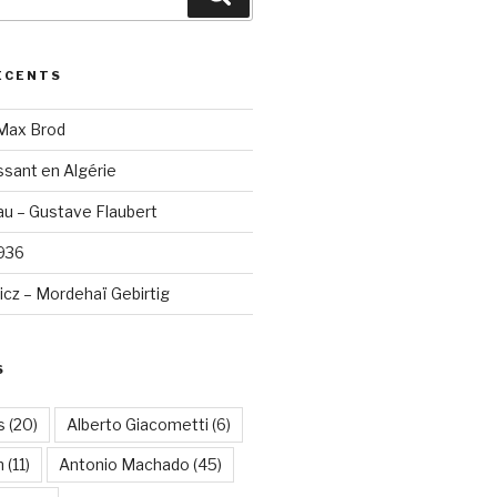
ÉCENTS
 Max Brod
sant en Algérie
u – Gustave Flaubert
1936
cz – Mordehaï Gebirtig
S
s
(20)
Alberto Giacometti
(6)
n
(11)
Antonio Machado
(45)