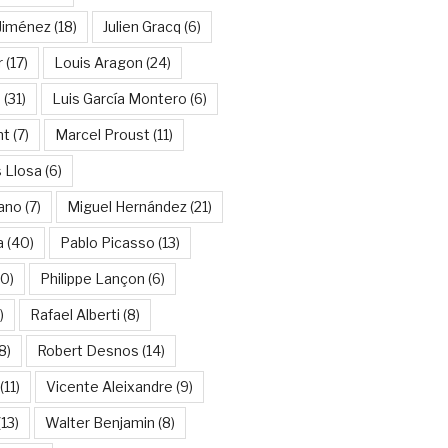
Jiménez
(18)
Julien Gracq
(6)
r
(17)
Louis Aragon
(24)
a
(31)
Luis García Montero
(6)
nt
(7)
Marcel Proust
(11)
 Llosa
(6)
ano
(7)
Miguel Hernández
(21)
a
(40)
Pablo Picasso
(13)
10)
Philippe Lançon
(6)
)
Rafael Alberti
(8)
8)
Robert Desnos
(14)
(11)
Vicente Aleixandre
(9)
13)
Walter Benjamin
(8)