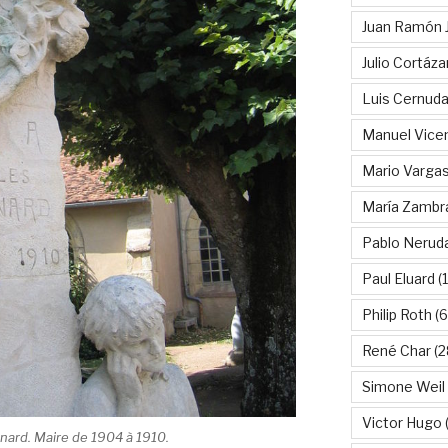
Juan Ramón 
Julio Cortáza
Luis Cernud
Manuel Vice
Mario Vargas
María Zambr
Pablo Nerud
Paul Eluard
(
Philip Roth
(6
René Char
(2
Simone Weil
Victor Hugo
(
nard. Maire de 1904 à 1910.