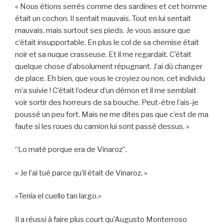
« Nous étions serrés comme des sardines et cet homme
était un cochon. Il sentait mauvais. Tout en lui sentait
mauvais, mais surtout ses pieds. Je vous assure que
c’était insupportable. En plus le col de sa chemise était
noir et sa nuque crasseuse. Et il me regardait. C’était
quelque chose d’absolument répugnant. J’ai dû changer
de place. Eh bien, que vous le croyiez ou non, cet individu
m’a suivie ! C’était l’odeur d’un démon et il me semblait
voir sortir des horreurs de sa bouche. Peut-être l’ais-je
poussé un peu fort. Mais ne me dites pas que c’est de ma
faute si les roues du camion lui sont passé dessus. »
“Lo maté porque era de Vinaroz”.
« Je l’ai tué parce qu’il était de Vinaroz. »
«Tenía el cuello tan largo.»
Il a réussi à faire plus court qu’Augusto Monterroso