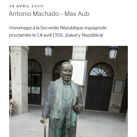
c
tt
ail
c
ta
PUBLIÉ
16 AVRIL 2020
e
er
k
g
LE
Antonio Machado – Max Aub
b
et
er
Hommage à la Seconde République espagnole
o
proclamée le 14 avril 1931. ¡Salud y República!
o
k