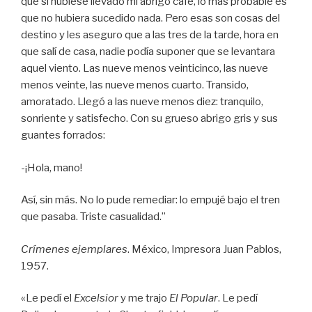
que si hubiese llevado mi abrigo café, lo más probable es
que no hubiera sucedido nada. Pero esas son cosas del
destino y les aseguro que a las tres de la tarde, hora en
que salí de casa, nadie podía suponer que se levantara
aquel viento. Las nueve menos veinticinco, las nueve
menos veinte, las nueve menos cuarto. Transido,
amoratado. Llegó a las nueve menos diez: tranquilo,
sonriente y satisfecho. Con su grueso abrigo gris y sus
guantes forrados:
-¡Hola, mano!
Así, sin más. No lo pude remediar: lo empujé bajo el tren
que pasaba. Triste casualidad.”
Crímenes ejemplares
. México, Impresora Juan Pablos,
1957.
«Le pedí el
Excelsior
y me trajo
El Popular
. Le pedí