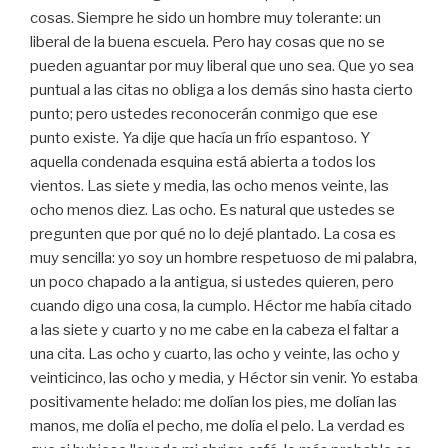
cosas. Siempre he sido un hombre muy tolerante: un
liberal de la buena escuela. Pero hay cosas que no se
pueden aguantar por muy liberal que uno sea. Que yo sea
puntual a las citas no obliga a los demás sino hasta cierto
punto; pero ustedes reconocerán conmigo que ese
punto existe. Ya dije que hacía un frío espantoso. Y
aquella condenada esquina está abierta a todos los
vientos. Las siete y media, las ocho menos veinte, las
ocho menos diez. Las ocho. Es natural que ustedes se
pregunten que por qué no lo dejé plantado. La cosa es
muy sencilla: yo soy un hombre respetuoso de mi palabra,
un poco chapado a la antigua, si ustedes quieren, pero
cuando digo una cosa, la cumplo. Héctor me había citado
a las siete y cuarto y no me cabe en la cabeza el faltar a
una cita. Las ocho y cuarto, las ocho y veinte, las ocho y
veinticinco, las ocho y media, y Héctor sin venir. Yo estaba
positivamente helado: me dolían los pies, me dolían las
manos, me dolía el pecho, me dolía el pelo. La verdad es