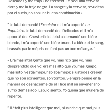
Delicados y me trajo Chesterfield. Le pedí una cerveza
clara y me la trajo negra. La sangre y la cerveza, revueltas,
por el suelo, no son una buena combinación.»
” Je lui ai demandé l’
Excelsior
et il m’a apporté
Le
Populaire
. Je lui ai demandé des Delicados et il m’a
apporté des Chesterfield. Je lui ai demandé une bière
blonde, il m’a apporté une bière brune. La bière et le sang,
brassés par le mépris, ne font pas un bon mélange. “
« Era más inteligente que yo, más rico que yo, más
desprendido que yo; era más alto que yo, más guapo,
más listo; vestía mejor, hablaba mejor; si ustedes creeen
que no son eximentes, son tontos. Siempre pensé en la
manera de deshacerme de él. Hice mal en envenenarlo:
sufrió demasiado. Eso, lo siento. Yo quería que muriera de
repente.
” Il était plus intelligent que moi, plus riche que moi, plus