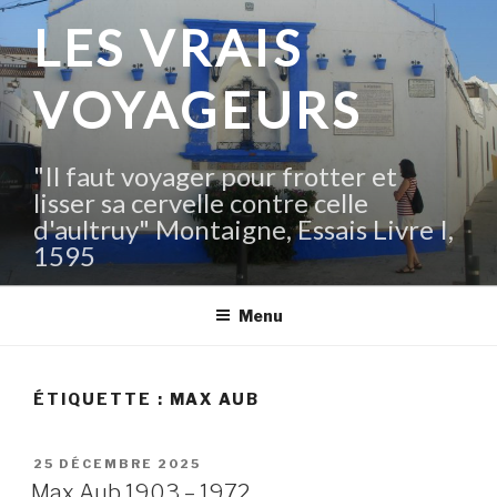
Aller
LES VRAIS
au
contenu
VOYAGEURS
principal
"Il faut voyager pour frotter et
lisser sa cervelle contre celle
d'aultruy" Montaigne, Essais Livre I,
1595
Menu
ÉTIQUETTE :
MAX AUB
PUBLIÉ
25 DÉCEMBRE 2025
LE
Max Aub 1903 – 1972