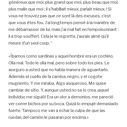
généreux que moi, plus grand que moi, plus beau que moi,
plus malin que moi ; il s’habillait mieux, parlait mieux. ! Si
vous ne trouvez pas que ce sont là des excuses, c’est
que vous êtes fou. J’ai longtemps pensé à la manière de
me débarrasser de lui, mais j’ai mal fait en l’empoisonnant :
il a trop souffert. Cela je le regrette, j’aurais aimé qu’il
meure d’un seul coup. “
«Íbamos como sardinas y aquel hombre era un cochino.
Olía mal. Todo le olía mal, pero sobre todo los pies. Le
aseguro a usted que no había manera de aguantarlo.
Además el cuello de la camisa, negro, y el cogote
mugriento. Y me miraba. Algo asqueroso. Me quise
cambiar de sitio. Y, aunque usted no se lo crea, ¡aquel
individuo me siguió! Era un olor a demonios, me pareció
ver correr bichos por su boca. Quizá lo empujé demasiado
fuerte. Tampoco me van a echar la culpa de que las
ruedas del camión le pasaran por encima.»