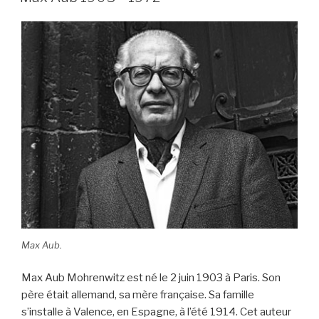
Max Aub.
Max Aub Mohrenwitz est né le 2 juin 1903 à Paris. Son
père était allemand, sa mère française. Sa famille
s’installe à Valence, en Espagne, à l’été 1914. Cet auteur