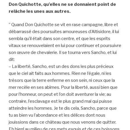
Don Quichotte, qu’elles ne se donnaient point de
relâche les unes aux autres.
” Quand Don Quichotte se vit en rase campagne, libre et
débarrassé des poursuites amoureuses d’Altisidore, il lui
sembla qu’il était dans son centre, et que les esprits
vitaux se renouvelaient en lui pour continuer et poursuivre
son œuvre de chevalerie. Il se tourna vers Sancho, et lui
dit:
– La liberté, Sancho, est un des dons les plus précieux
que le ciel ait faits aux hommes. Rien ne l’égale, ni les
trésors que la terre enferme en son sein, ni ceux que la
mer recèle en ses abîmes. Pour la liberté, aussi bien que
pour l’honneur, on peut et l’on doit aventurer la vie; au
contraire, l’esclavage est le plus grand mal qui puisse
atteindre les hommes. Je te dis cela, Sancho, parce que
tu as bien vu l’abondance et les délices dont nous
jouissions dans ce château que nous venons de quitter.
Eh bien! au milieu de ces mets exquis et de ces boissons