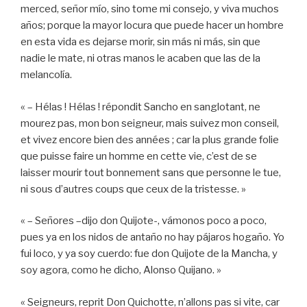
merced, señor mío, sino tome mi consejo, y viva muchos
años; porque la mayor locura que puede hacer un hombre
en esta vida es dejarse morir, sin más ni más, sin que
nadie le mate, ni otras manos le acaben que las de la
melancolía.
« – Hélas ! Hélas ! répondit Sancho en sanglotant, ne
mourez pas, mon bon seigneur, mais suivez mon conseil,
et vivez encore bien des années ; car la plus grande folie
que puisse faire un homme en cette vie, c’est de se
laisser mourir tout bonnement sans que personne le tue,
ni sous d’autres coups que ceux de la tristesse. »
« – Señores –dijo don Quijote-, vámonos poco a poco,
pues ya en los nidos de antaño no hay pájaros hogaño. Yo
fui loco, y ya soy cuerdo: fue don Quijote de la Mancha, y
soy agora, como he dicho, Alonso Quijano. »
« Seigneurs, reprit Don Quichotte, n’allons pas si vite, car