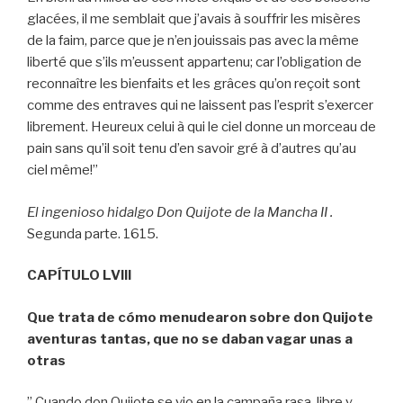
glacées, il me semblait que j’avais à souffrir les misères
de la faim, parce que je n’en jouissais pas avec la même
liberté que s’ils m’eussent appartenu; car l’obligation de
reconnaître les bienfaits et les grâces qu’on reçoit sont
comme des entraves qui ne laissent pas l’esprit s’exercer
librement. Heureux celui à qui le ciel donne un morceau de
pain sans qu’il soit tenu d’en savoir gré à d’autres qu’au
ciel même!”
El ingenioso hidalgo Don Quijote de la Mancha II .
Segunda parte. 1615.
CAPÍTULO LVIII
Que trata de cómo menudearon sobre don Quijote
aventuras tantas, que no se daban vagar unas a
otras
” Cuando don Quijote se vio en la campaña rasa, libre y