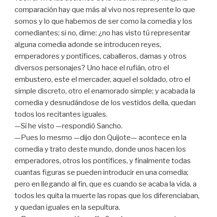
comparación hay que más al vivo nos represente lo que
somos y lo que habemos de ser como la comedia y los
comediantes; si no, dime: ¿no has visto tú representar
alguna comedia adonde se introducen reyes,
emperadores y pontífices, caballeros, damas y otros
diversos personajes? Uno hace el rufián, otro el
embustero, este el mercader, aquel el soldado, otro el
simple discreto, otro el enamorado simple; y acabada la
comedia y desnudándose de los vestidos della, quedan
todos los recitantes iguales.
—Sí he visto —respondió Sancho.
—Pues lo mesmo —dijo don Quijote— acontece en la
comedia y trato deste mundo, donde unos hacen los
emperadores, otros los pontífices, y finalmente todas
cuantas figuras se pueden introducir en una comedia;
pero en llegando al fin, que es cuando se acaba la vida, a
todos les quita la muerte las ropas que los diferenciaban,
y quedan iguales en la sepultura.