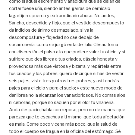
como si aquel escremento y añadidura que se dejan de
cortar fuese uña, siendo antes garras de cernícalo
lagartijero: puerco y extraordinario abuso. No andes,
Sancho, desceñido y flojo, que el vestido descompuesto
da indicios de ánimo desmazalado, si ya la
descompostura y flojedad no cae debajo de
socarronería, como se juzgó en la de Julio César. Toma
con discreción el pulso a lo que pudiere valer tu oficio, y si
sufriere que des librea a tus criados, dásela honesta y
provechosa más que vistosa y bizarra, y repártela entre
tus criados y los pobres: quiero decir que si has de vestir
seis pajes, viste tres y otros tres pobres, y así tendrás
pajes para el cielo y para el suelo; y este nuevo modo de
dar librea no la alcanzan los vanagloriosos. No comas ajos
ni cebollas, porque no saquen por el olor tu villanería.
Anda despacio; habla con reposo, pero no de manera que
parezca que te escuchas a ti mismo, que toda afectación
es mala. Come poco y cena más poco, que la salud de
todo el cuerpo se fragua en la oficina del estómago. Sé