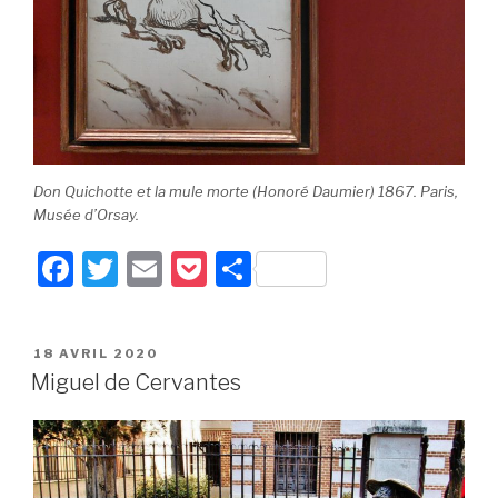
Don Quichotte et la mule morte (Honoré Daumier) 1867. Paris,
Musée d’Orsay.
F
T
E
P
P
a
wi
m
o
ar
c
tt
ail
c
ta
PUBLIÉ
18 AVRIL 2020
e
er
k
g
LE
Miguel de Cervantes
b
et
er
o
o