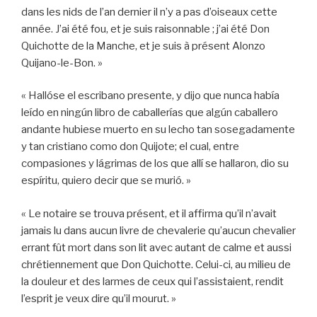
dans les nids de l’an dernier il n’y a pas d’oiseaux cette
année. J’ai été fou, et je suis raisonnable ; j’ai été Don
Quichotte de la Manche, et je suis à présent Alonzo
Quijano-le-Bon. »
« Hallóse el escribano presente, y dijo que nunca había
leído en ningún libro de caballerías que algún caballero
andante hubiese muerto en su lecho tan sosegadamente
y tan cristiano como don Quijote; el cual, entre
compasiones y lágrimas de los que allí se hallaron, dio su
espíritu, quiero decir que se murió. »
« Le notaire se trouva présent, et il affirma qu’il n’avait
jamais lu dans aucun livre de chevalerie qu’aucun chevalier
errant fût mort dans son lit avec autant de calme et aussi
chrétiennement que Don Quichotte. Celui-ci, au milieu de
la douleur et des larmes de ceux qui l’assistaient, rendit
l’esprit je veux dire qu’il mourut. »