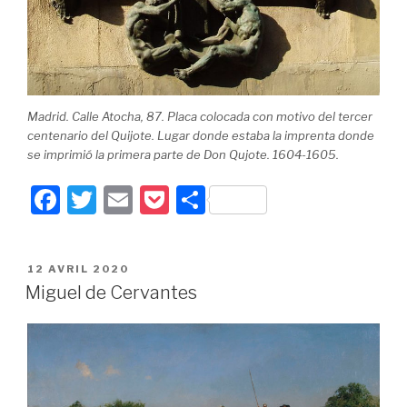
Madrid. Calle Atocha, 87. Placa colocada con motivo del tercer
centenario del Quijote. Lugar donde estaba la imprenta donde
se imprimió la primera parte de Don Qujote. 1604-1605.
F
T
E
P
P
a
wi
m
o
ar
c
tt
ail
c
ta
PUBLIÉ
12 AVRIL 2020
e
er
k
g
LE
Miguel de Cervantes
b
et
er
o
o
k