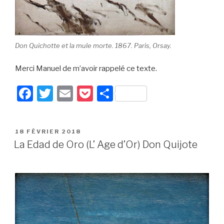
Don Quichotte et la mule morte. 1867. Paris, Orsay.
Merci Manuel de m’avoir rappelé ce texte.
F
T
E
P
P
a
wi
m
o
ar
c
tt
ail
c
ta
PUBLIÉ
18 FÉVRIER 2018
e
er
k
g
LE
La Edad de Oro (L’ Age d’Or) Don Quijote
b
et
er
o
o
k