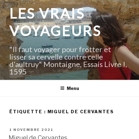
Aller
LES VRAIS
au
contenu
VOYAGEURS
principal
"Il faut voyager pour frotter et
lisser sa cervelle contre celle
d'aultruy" Montaigne, Essais Livre I,
1595
Menu
ÉTIQUETTE :
MIGUEL DE CERVANTES
PUBLIÉ
1 NOVEMBRE 2021
LE
Miguel de Cervantes