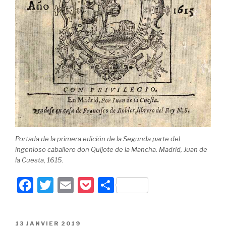
Portada de la primera edición de la Segunda parte del
ingenioso caballero don Quijote de la Mancha. Madrid, Juan de
la Cuesta, 1615.
F
T
E
P
P
a
wi
m
o
ar
c
tt
ail
c
ta
PUBLIÉ
13 JANVIER 2019