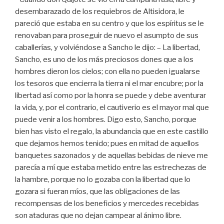
desembarazado de los requiebros de Altisidora, le
pareció que estaba en su centro y que los espíritus se le
renovaban para proseguir de nuevo el asumpto de sus
caballerías, y volviéndose a Sancho le dijo: – La libertad,
Sancho, es uno de los más preciosos dones que a los
hombres dieron los cielos; con ella no pueden igualarse
los tesoros que encierra la tierra ni el mar encubre; por la
libertad así como por la honra se puede y debe aventurar
la vida, y, por el contrario, el cautiverio es el mayor mal que
puede venir a los hombres. Digo esto, Sancho, porque
bien has visto el regalo, la abundancia que en este castillo
que dejamos hemos tenido; pues en mitad de aquellos
banquetes sazonados y de aquellas bebidas de nieve me
parecía a mí que estaba metido entre las estrechezas de
la hambre, porque no lo gozaba con la libertad que lo
gozara si fueran míos, que las obligaciones de las
recompensas de los beneficios y mercedes recebidas
son ataduras que no dejan campear al ánimo libre.