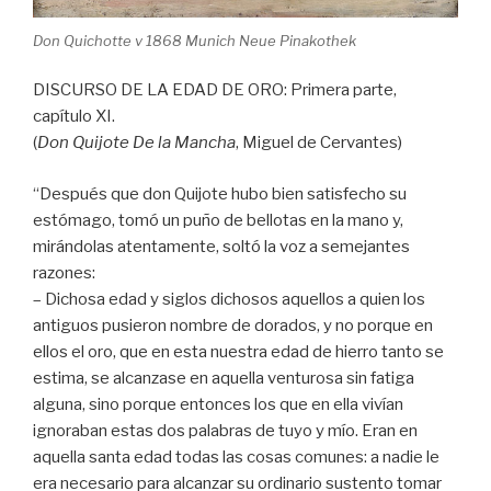
Don Quichotte v 1868 Munich Neue Pinakothek
DISCURSO DE LA EDAD DE ORO: Primera parte,
capítulo XI.
(
Don Quijote De la Mancha
, Miguel de Cervantes)
“Después que don Quijote hubo bien satisfecho su
estómago, tomó un puño de bellotas en la mano y,
mirándolas atentamente, soltó la voz a semejantes
razones:
– Dichosa edad y siglos dichosos aquellos a quien los
antiguos pusieron nombre de dorados, y no porque en
ellos el oro, que en esta nuestra edad de hierro tanto se
estima, se alcanzase en aquella venturosa sin fatiga
alguna, sino porque entonces los que en ella vivían
ignoraban estas dos palabras de tuyo y mío. Eran en
aquella santa edad todas las cosas comunes: a nadie le
era necesario para alcanzar su ordinario sustento tomar