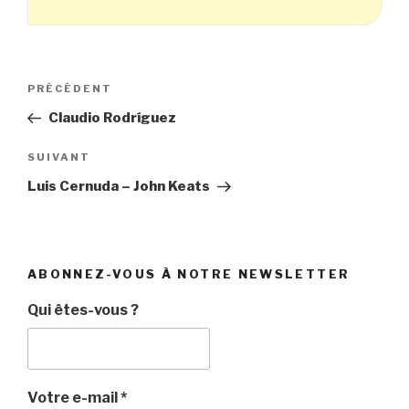
Navigation
Article
PRÉCÉDENT
de
précédent
Claudio Rodríguez
l’article
Article
SUIVANT
suivant
Luis Cernuda – John Keats
ABONNEZ-VOUS À NOTRE NEWSLETTER
Qui êtes-vous ?
Votre e-mail
*