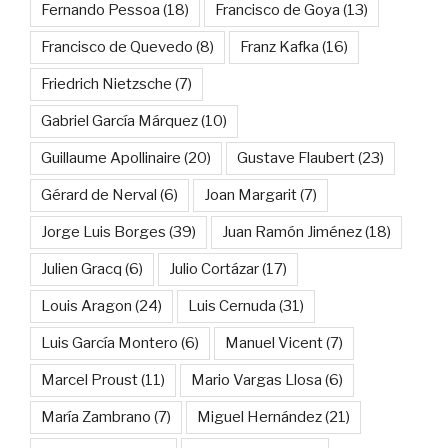
Fernando Pessoa
(18)
Francisco de Goya
(13)
Francisco de Quevedo
(8)
Franz Kafka
(16)
Friedrich Nietzsche
(7)
Gabriel García Márquez
(10)
Guillaume Apollinaire
(20)
Gustave Flaubert
(23)
Gérard de Nerval
(6)
Joan Margarit
(7)
Jorge Luis Borges
(39)
Juan Ramón Jiménez
(18)
Julien Gracq
(6)
Julio Cortázar
(17)
Louis Aragon
(24)
Luis Cernuda
(31)
Luis García Montero
(6)
Manuel Vicent
(7)
Marcel Proust
(11)
Mario Vargas Llosa
(6)
María Zambrano
(7)
Miguel Hernández
(21)