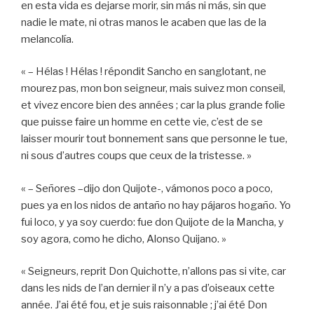
en esta vida es dejarse morir, sin más ni más, sin que
nadie le mate, ni otras manos le acaben que las de la
melancolía.
« – Hélas ! Hélas ! répondit Sancho en sanglotant, ne
mourez pas, mon bon seigneur, mais suivez mon conseil,
et vivez encore bien des années ; car la plus grande folie
que puisse faire un homme en cette vie, c’est de se
laisser mourir tout bonnement sans que personne le tue,
ni sous d’autres coups que ceux de la tristesse. »
« – Señores –dijo don Quijote-, vámonos poco a poco,
pues ya en los nidos de antaño no hay pájaros hogaño. Yo
fui loco, y ya soy cuerdo: fue don Quijote de la Mancha, y
soy agora, como he dicho, Alonso Quijano. »
« Seigneurs, reprit Don Quichotte, n’allons pas si vite, car
dans les nids de l’an dernier il n’y a pas d’oiseaux cette
année. J’ai été fou, et je suis raisonnable ; j’ai été Don