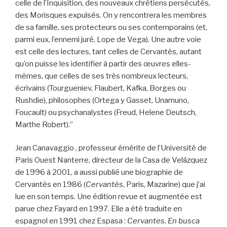
celle de l’Inquisition, des nouveaux chrétiens persécutés,
des Morisques expulsés. On y rencontrera les membres
de sa famille, ses protecteurs ou ses contemporains (et,
parmi eux, l’ennemi juré, Lope de Vega). Une autre voie
est celle des lectures, tant celles de Cervantès, autant
qu’on puisse les identifier à partir des œuvres elles-
mêmes, que celles de ses très nombreux lecteurs,
écrivains (Tourgueniev, Flaubert, Kafka, Borges ou
Rushdie), philosophes (Ortega y Gasset, Unamuno,
Foucault) ou psychanalystes (Freud, Helene Deutsch,
Marthe Robert).”
Jean Canavaggio , professeur émérite de l’Université de
Paris Ouest Nanterre, directeur de la Casa de Velázquez
de 1996 à 2001, a aussi publié une biographie de
Cervantès en 1986 (
Cervantès
, Paris, Mazarine) que j’ai
lue en son temps. Une édition revue et augmentée est
parue chez Fayard en 1997. Elle a été traduite en
espagnol en 1991 chez Espasa :
Cervantes. En busca