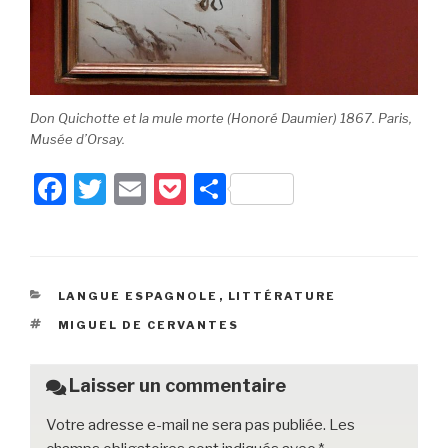
Don Quichotte et la mule morte (Honoré Daumier) 1867. Paris,
Musée d’Orsay.
F
T
E
P
P
a
wi
m
o
ar
c
tt
ail
c
ta
e
er
k
g
CATÉGORIES
LANGUE ESPAGNOLE
,
LITTÉRATURE
b
et
er
ÉTIQUETTES
MIGUEL DE CERVANTES
o
o
Laisser un commentaire
k
Votre adresse e-mail ne sera pas publiée.
Les