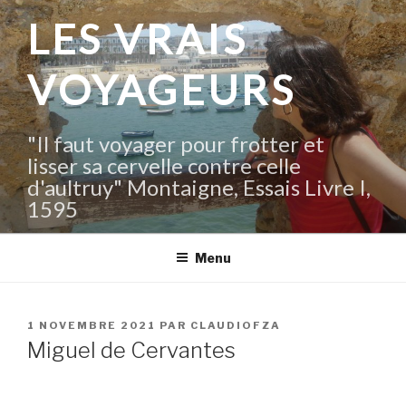
Aller
LES VRAIS
au
contenu
VOYAGEURS
principal
"Il faut voyager pour frotter et
lisser sa cervelle contre celle
d'aultruy" Montaigne, Essais Livre I,
1595
Menu
PUBLIÉ
1 NOVEMBRE 2021
PAR
CLAUDIOFZA
LE
Miguel de Cervantes