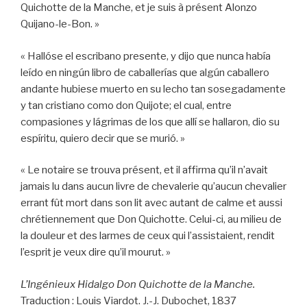
Quichotte de la Manche, et je suis à présent Alonzo
Quijano-le-Bon. »
« Hallóse el escribano presente, y dijo que nunca había
leído en ningún libro de caballerías que algún caballero
andante hubiese muerto en su lecho tan sosegadamente
y tan cristiano como don Quijote; el cual, entre
compasiones y lágrimas de los que allí se hallaron, dio su
espíritu, quiero decir que se murió. »
« Le notaire se trouva présent, et il affirma qu’il n’avait
jamais lu dans aucun livre de chevalerie qu’aucun chevalier
errant fût mort dans son lit avec autant de calme et aussi
chrétiennement que Don Quichotte. Celui-ci, au milieu de
la douleur et des larmes de ceux qui l’assistaient, rendit
l’esprit je veux dire qu’il mourut. »
L’Ingénieux Hidalgo Don Quichotte de la Manche.
Traduction : Louis Viardot. J.-J. Dubochet, 1837