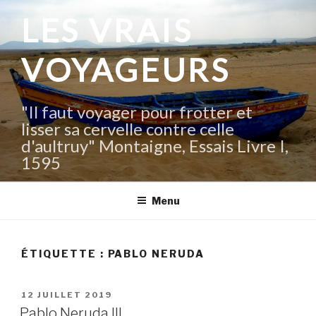
Aller
LES VRAIS
au
contenu
VOYAGEURS
principal
"Il faut voyager pour frotter et
lisser sa cervelle contre celle
d'aultruy" Montaigne, Essais Livre I,
1595
Menu
ÉTIQUETTE :
PABLO NERUDA
PUBLIÉ
12 JUILLET 2019
LE
Pablo Neruda III