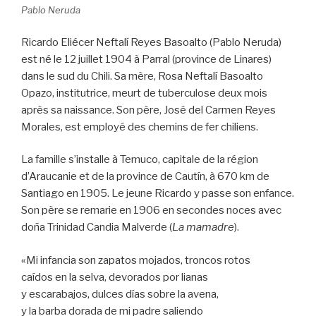
Pablo Neruda
Ricardo Eliécer Neftalí Reyes Basoalto (Pablo Neruda)
est né le 12 juillet 1904 à Parral (province de Linares)
dans le sud du Chili. Sa mère, Rosa Neftalí Basoalto
Opazo, institutrice, meurt de tuberculose deux mois
après sa naissance. Son père, José del Carmen Reyes
Morales, est employé des chemins de fer chiliens.
La famille s’installe à Temuco, capitale de la région
d’Araucanie et de la province de Cautín, à 670 km de
Santiago en 1905. Le jeune Ricardo y passe son enfance.
Son père se remarie en 1906 en secondes noces avec
doña Trinidad Candia Malverde (
La mamadre
).
«Mi infancia son zapatos mojados, troncos rotos
caídos en la selva, devorados por lianas
y escarabajos, dulces días sobre la avena,
y la barba dorada de mi padre saliendo