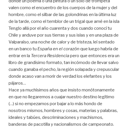
donde un poema o una pintura o un solo de trompeta
valen como el encuentro de los cuerpos de la mujer y del
hombre, como el silbar de las golondrinas en la última luz
de la tarde, como el temblor de un trigal que amé en la isla
Tenglo allá por el año cuarenta y dos cuando conocí tu
Chile y anduve por sus tierras y sus islas y en una plaza de
Valparaíso, una noche de calor y de tristeza, leí sentado
en un banco tu
España en el corazón
que luego habría de
entrar en la
Tercera Residencia
pero que entonces era un
libro de grandísimo formato, tan incómodo de llevar salvo
cuando ganaba el pecho, la región solapada y crepuscular
donde acaso van a morir de verdad los elefantes y los
pájaros…
Hace ya muchísimos años que insisto monótonamente
en que no llegaremos a cuajar nuestro destino legítimo
(…) si no empezamos por bajar a lo más hondo de
nosotros mismos, hombres y cosas, materias y palabras,
ideales y tabúes, descriminaciones y machismos,
banderas de pacotilla y nacionalismos de campeonato.