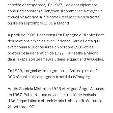
canción desesperada)
. En 1927, il devient diplomate,
consul ad honorem à Rangoon. Il commence à rédiger le
recueil
Résidence sur la terre
(
Residencia en la tierra
),
publié en septembre 1935 à Madrid.
À partir de 1935, il est consul en Espagne où il entretient
des relations amicales avec Federico García Lorca qu’il
avait connu à Buenos Aires en octobre 1933 et les
poètes de la génération de 1927. Il s’installe à Madrid
dans la «
Maison des fleurs
», dans le quartier d’Argüelles.
En 1939, il organise l’immigration au Chili de plus de 2
000 républicains espagnols à bord du
Winnipeg
.
Après Gabriela Mistral en 1945 et Miguel Ángel Asturias
en 1967, Pablo Neruda devient le troisième écrivain
d’Amérique latine à obtenir le prix Nobel de littérature le
21 octobre 1971.