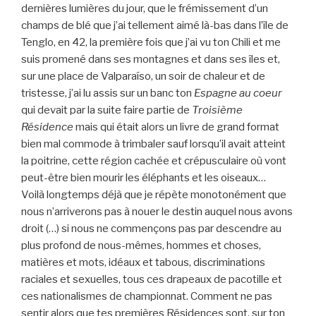
dernières lumières du jour, que le frémissement d’un
champs de blé que j’ai tellement aimé là-bas dans l’île de
Tenglo, en 42, la première fois que j’ai vu ton Chili et me
suis promené dans ses montagnes et dans ses îles et,
sur une place de Valparaíso, un soir de chaleur et de
tristesse, j’ai lu assis sur un banc ton
Espagne au coeur
qui devait par la suite faire partie de
Troisième
Résidence
mais qui était alors un livre de grand format
bien mal commode à trimbaler sauf lorsqu’il avait atteint
la poitrine, cette région cachée et crépusculaire où vont
peut-être bien mourir les éléphants et les oiseaux…
Voilà longtemps déjà que je répète monotonément que
nous n’arriverons pas à nouer le destin auquel nous avons
droit (…) si nous ne commençons pas par descendre au
plus profond de nous-mêmes, hommes et choses,
matières et mots, idéaux et tabous, discriminations
raciales et sexuelles, tous ces drapeaux de pacotille et
ces nationalismes de championnat. Comment ne pas
sentir alors que tes premières Résidences sont, sur ton