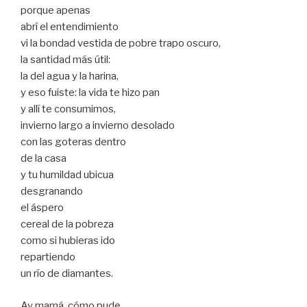
porque apenas
abrí el entendimiento
vi la bondad vestida de pobre trapo oscuro,
la santidad más útil:
la del agua y la harina,
y eso fuiste: la vida te hizo pan
y allí te consumimos,
invierno largo a invierno desolado
con las goteras dentro
de la casa
y tu humildad ubicua
desgranando
el áspero
cereal de la pobreza
como si hubieras ido
repartiendo
un río de diamantes.
Ay mamá, cómo pude