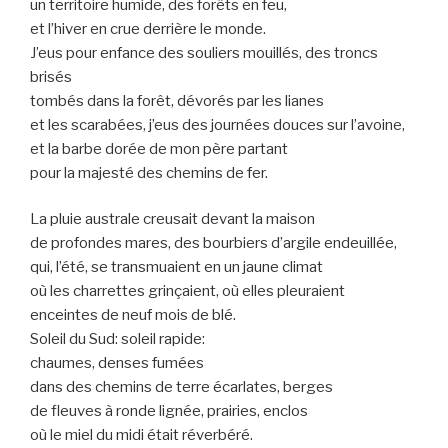
un territoire humide, des forêts en feu,
et l’hiver en crue derrière le monde.
J’eus pour enfance des souliers mouillés, des troncs
brisés
tombés dans la forêt, dévorés par les lianes
et les scarabées, j’eus des journées douces sur l’avoine,
et la barbe dorée de mon père partant
pour la majesté des chemins de fer.
La pluie australe creusait devant la maison
de profondes mares, des bourbiers d’argile endeuillée,
qui, l’été, se transmuaient en un jaune climat
où les charrettes grinçaient, où elles pleuraient
enceintes de neuf mois de blé.
Soleil du Sud: soleil rapide:
chaumes, denses fumées
dans des chemins de terre écarlates, berges
de fleuves à ronde lignée, prairies, enclos
où le miel du midi était réverbéré.