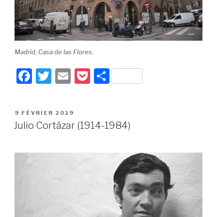
Madrid, Casa de las Flores.
F
T
E
P
P
a
wi
m
o
ar
c
tt
ail
c
ta
PUBLIÉ
9 FÉVRIER 2019
e
er
k
g
LE
Julio Cortázar (1914-1984)
b
et
er
o
o
k