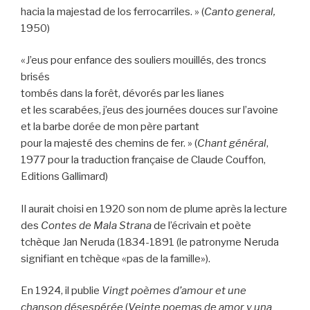
hacia la majestad de los ferrocarriles. » (
Canto general,
1950)
«J’eus pour enfance des souliers mouillés, des troncs
brisés
tombés dans la forêt, dévorés par les lianes
et les scarabées, j’eus des journées douces sur l’avoine
et la barbe dorée de mon père partant
pour la majesté des chemins de fer. » (
Chant général
,
1977 pour la traduction française de Claude Couffon,
Editions Gallimard)
Il aurait choisi en 1920 son nom de plume après la lecture
des
Contes de Mala Strana
de l’écrivain et poète
tchèque Jan Neruda (1834-1891 (le patronyme Neruda
signifiant en tchèque «pas de la famille»).
En 1924, il publie
Vingt poèmes d’amour et une
chanson désespérée
(
Veinte poemas de amor y una