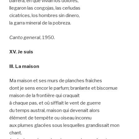
barrera, en que vivían los dolores,
llegaron las congojas, las ceñudas
cicatrices, los hombres sin dinero,
la garra mineral de la pobreza.
Canto general
, 1950.
XV. Je suis
III. La maison
Ma maison et ses murs de planches fraîches
dont je sens encor le parfum; branlante et biscornue
maison de la frontière qui craquait
à chaque pas, et où sifflait le vent de guerre
du temps austral, maison qui devenait alors
élément de tempête ou oiseau inconnu
aux plumes glacées sous lesquelles grandissait mon
chant.