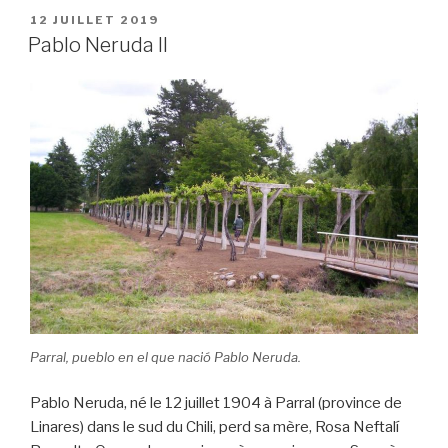
c
tt
ail
c
ta
PUBLIÉ
12 JUILLET 2019
e
er
k
g
LE
Pablo Neruda II
b
et
er
o
o
k
Parral, pueblo en el que nació Pablo Neruda.
Pablo Neruda, né le 12 juillet 1904 à Parral (province de
Linares) dans le sud du Chili, perd sa mère, Rosa Neftalí