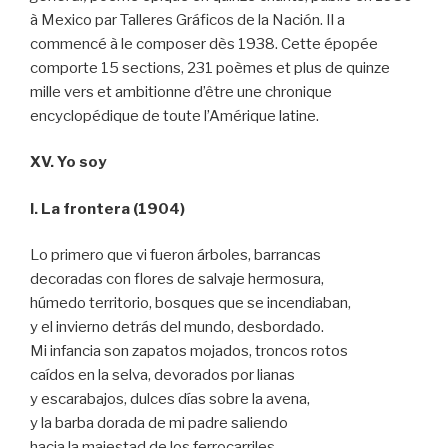
à Mexico par Talleres Gráficos de la Nación. Il a
commencé à le composer dès 1938. Cette épopée
comporte 15 sections, 231 poèmes et plus de quinze
mille vers et ambitionne d’être une chronique
encyclopédique de toute l’Amérique latine.
XV. Yo soy
I. La frontera (1904)
Lo primero que vi fueron árboles, barrancas
decoradas con flores de salvaje hermosura,
húmedo territorio, bosques que se incendiaban,
y el invierno detrás del mundo, desbordado.
Mi infancia son zapatos mojados, troncos rotos
caídos en la selva, devorados por lianas
y escarabajos, dulces días sobre la avena,
y la barba dorada de mi padre saliendo
hacia la majestad de los ferrocarriles.