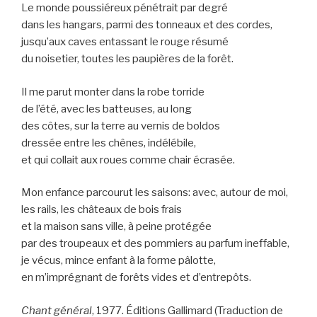
Le monde poussiéreux pénétrait par degré
dans les hangars, parmi des tonneaux et des cordes,
jusqu’aux caves entassant le rouge résumé
du noisetier, toutes les paupières de la forêt.
Il me parut monter dans la robe torride
de l’été, avec les batteuses, au long
des côtes, sur la terre au vernis de boldos
dressée entre les chênes, indélébile,
et qui collait aux roues comme chair écrasée.
Mon enfance parcourut les saisons: avec, autour de moi,
les rails, les châteaux de bois frais
et la maison sans ville, à peine protégée
par des troupeaux et des pommiers au parfum ineffable,
je vécus, mince enfant à la forme pâlotte,
en m’imprégnant de forêts vides et d’entrepôts.
Chant général
, 1977. Éditions Gallimard (Traduction de