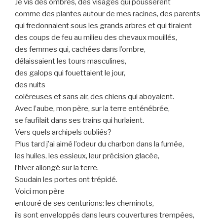
Je vis des ombres, des visages qui poussèrent
comme des plantes autour de mes racines, des parents
qui fredonnaient sous les grands arbres et qui tiraient
des coups de feu au milieu des chevaux mouillés,
des femmes qui, cachées dans l’ombre,
délaissaient les tours masculines,
des galops qui fouettaient le jour,
des nuits
coléreuses et sans air, des chiens qui aboyaient.
Avec l’aube, mon père, sur la terre enténébrée,
se faufilait dans ses trains qui hurlaient.
Vers quels archipels oubliés?
Plus tard j’ai aimé l’odeur du charbon dans la fumée,
les huiles, les essieux, leur précision glacée,
l’hiver allongé sur la terre.
Soudain les portes ont trépidé.
Voici mon père
entouré de ses centurions: les cheminots,
ils sont enveloppés dans leurs couvertures trempées,