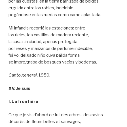
por las cuestas, en la tierra barnizada de boldos,
erguida entre los robles, indeleble,
pegándose en las ruedas como carne aplastada.
Mi infancia recorrió las estaciones: entre
los rieles, los castillos de madera reciente,
la casa sin ciudad, apenas protegida
por reses y manzanos de perfume indecible,
fui yo, delgado niño cuya pálida forma
se impregnaba de bosques vacíos y bodegas.
Canto general
, 1950.
XV. Je suis
I. La frontière
Ce que je vis d’abord ce fut des arbres, des ravins
décorés de fleurs belles et sauvages,