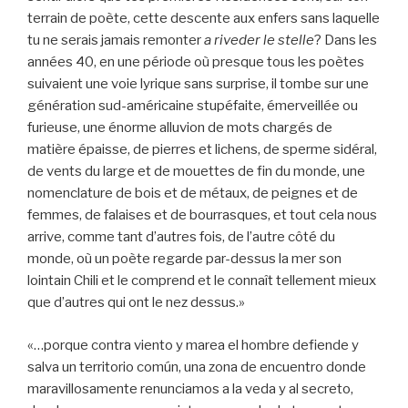
terrain de poète, cette descente aux enfers sans laquelle
tu ne serais jamais remonter
a riveder le stelle
? Dans les
années 40, en une période où presque tous les poètes
suivaient une voie lyrique sans surprise, il tombe sur une
génération sud-américaine stupéfaite, émerveillée ou
furieuse, une énorme alluvion de mots chargés de
matière épaisse, de pierres et lichens, de sperme sidéral,
de vents du large et de mouettes de fin du monde, une
nomenclature de bois et de métaux, de peignes et de
femmes, de falaises et de bourrasques, et tout cela nous
arrive, comme tant d’autres fois, de l’autre côté du
monde, où un poète regarde par-dessus la mer son
lointain Chili et le comprend et le connaît tellement mieux
que d’autres qui ont le nez dessus.»
«…porque contra viento y marea el hombre defiende y
salva un territorio común, una zona de encuentro donde
maravillosamente renunciamos a la veda y al secreto,