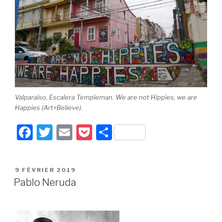
Valparaíso, Escalera Templeman. We are not Hippies, we are
Happies (Art+Believe).
F
T
E
P
P
a
wi
m
o
ar
c
tt
ail
c
ta
PUBLIÉ
9 FÉVRIER 2019
e
er
k
g
LE
Pablo Neruda
b
et
er
o