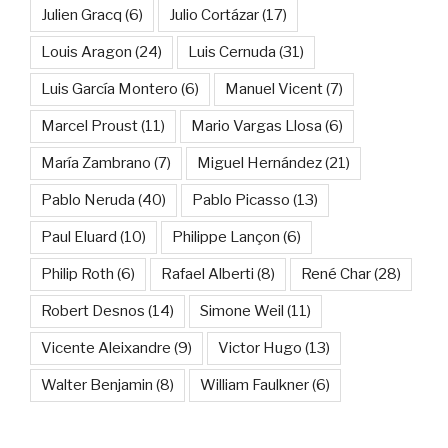
Julien Gracq
(6)
Julio Cortázar
(17)
Louis Aragon
(24)
Luis Cernuda
(31)
Luis García Montero
(6)
Manuel Vicent
(7)
Marcel Proust
(11)
Mario Vargas Llosa
(6)
María Zambrano
(7)
Miguel Hernández
(21)
Pablo Neruda
(40)
Pablo Picasso
(13)
Paul Eluard
(10)
Philippe Lançon
(6)
Philip Roth
(6)
Rafael Alberti
(8)
René Char
(28)
Robert Desnos
(14)
Simone Weil
(11)
Vicente Aleixandre
(9)
Victor Hugo
(13)
Walter Benjamin
(8)
William Faulkner
(6)