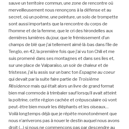
sauve un territoire commun, une zone de rencontre où
merveilleusement nous renonçons à la défense et au
secret, où un poème, une peinture, un solo de trompette
sont aussi importants que la rencontre du corps de
l’homme et de la femme, que le cri des hirondelles aux
dernières lumières du jour, que le frémissement d’un
champs de blé que j’ai tellement aimé là-bas dans l’île de
Tenglo, en 42, la première fois que j’ai vu ton Chili et me
suis promené dans ses montagnes et dans ses îles et,
sur une place de Valparaíso, un soir de chaleur et de
tristesse, j’ai lu assis sur un banc ton
Espagne au coeur
qui devait par la suite faire partie de
Troisième
Résidence
mais qui était alors un livre de grand format
bien mal commode à trimbaler sauf lorsqu’il avait atteint
la poitrine, cette région cachée et crépusculaire où vont
peut-être bien mourir les éléphants et les oiseaux…
Voilà longtemps déjà que je répète monotonément que
nous n’arriverons pas à nouer le destin auquel nous avons
droit (…) si nous ne commençons pas par descendre au