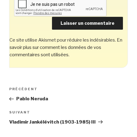
Ce site utilise Akismet pour réduire les indésirables.
En
savoir plus sur comment les données de vos
commentaires sont utilisées
.
Navigation
Article
PRÉCÉDENT
de
précédent
Pablo Neruda
l’article
Article
SUIVANT
suivant
Vladimir Jankélévitch (1903-1985) III