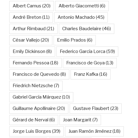
Albert Camus
(20)
Alberto Giacometti
(6)
André Breton
(11)
Antonio Machado
(45)
Arthur Rimbaud
(21)
Charles Baudelaire
(46)
César Vallejo
(20)
Emilio Prados
(6)
Emily Dickinson
(8)
Federico García Lorca
(59)
Fernando Pessoa
(18)
Francisco de Goya
(13)
Francisco de Quevedo
(8)
Franz Kafka
(16)
Friedrich Nietzsche
(7)
Gabriel García Márquez
(10)
Guillaume Apollinaire
(20)
Gustave Flaubert
(23)
Gérard de Nerval
(6)
Joan Margarit
(7)
Jorge Luis Borges
(39)
Juan Ramón Jiménez
(18)