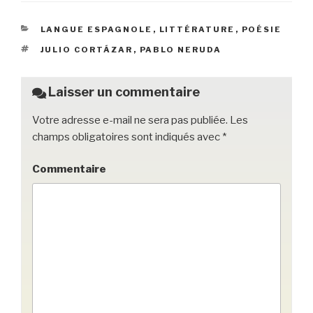
e
er
k
g
CATÉGORIES
LANGUE ESPAGNOLE
,
LITTÉRATURE
,
POÉSIE
b
et
er
ÉTIQUETTES
JULIO CORTÁZAR
,
PABLO NERUDA
o
o
Laisser un commentaire
k
Votre adresse e-mail ne sera pas publiée.
Les
champs obligatoires sont indiqués avec
*
Commentaire