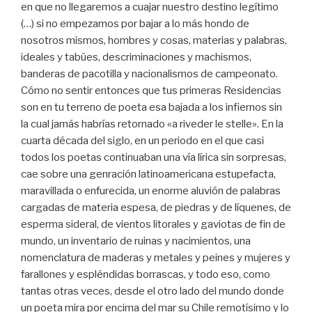
en que no llegaremos a cuajar nuestro destino legítimo
(…) si no empezamos por bajar a lo más hondo de
nosotros mismos, hombres y cosas, materias y palabras,
ideales y tabúes, descriminaciones y machismos,
banderas de pacotilla y nacionalismos de campeonato.
Cómo no sentir entonces que tus primeras Residencias
son en tu terreno de poeta esa bajada a los infiernos sin
la cual jamás habrías retornado «a riveder le stelle». En la
cuarta década del siglo, en un periodo en el que casi
todos los poetas continuaban una vía lírica sin sorpresas,
cae sobre una genración latinoamericana estupefacta,
maravillada o enfurecida, un enorme aluvión de palabras
cargadas de materia espesa, de piedras y de líquenes, de
esperma sideral, de vientos litorales y gaviotas de fin de
mundo, un inventario de ruinas y nacimientos, una
nomenclatura de maderas y metales y peines y mujeres y
farallones y espléndidas borrascas, y todo eso, como
tantas otras veces, desde el otro lado del mundo donde
un poeta mira por encima del mar su Chile remotísimo y lo