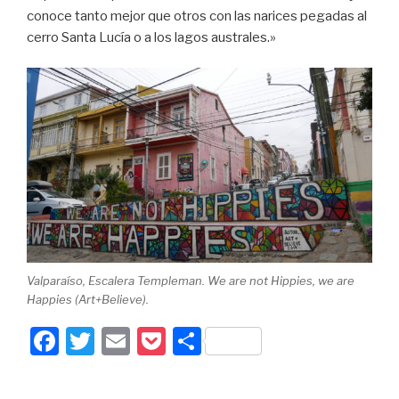
conoce tanto mejor que otros con las narices pegadas al
cerro Santa Lucía o a los lagos australes.»
Valparaíso, Escalera Templeman. We are not Hippies, we are
Happies (Art+Believe).
F
T
E
P
P
a
wi
m
o
ar
c
tt
ail
c
ta