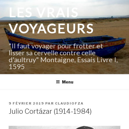
Aller
LES VRAIS
au
contenu
VOYAGEURS
principal
"Il faut voyager pour frotter et
lisser sa cervelle contre celle
d'aultruy" Montaigne, Essais Livre I,
1595
Menu
PUBLIÉ
9 FÉVRIER 2019
PAR
CLAUDIOFZA
LE
Julio Cortázar (1914-1984)