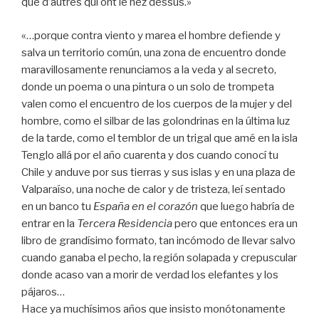
que d’autres qui ont le nez dessus.»
«…porque contra viento y marea el hombre defiende y
salva un territorio común, una zona de encuentro donde
maravillosamente renunciamos a la veda y al secreto,
donde un poema o una pintura o un solo de trompeta
valen como el encuentro de los cuerpos de la mujer y del
hombre, como el silbar de las golondrinas en la última luz
de la tarde, como el temblor de un trigal que amé en la isla
Tenglo allá por el año cuarenta y dos cuando conocí tu
Chile y anduve por sus tierras y sus islas y en una plaza de
Valparaíso, una noche de calor y de tristeza, leí sentado
en un banco tu
España en el corazón
que luego habría de
entrar en la
Tercera Residencia
pero que entonces era un
libro de grandísimo formato, tan incómodo de llevar salvo
cuando ganaba el pecho, la región solapada y crepuscular
donde acaso van a morir de verdad los elefantes y los
pájaros…
Hace ya muchísimos años que insisto monótonamente