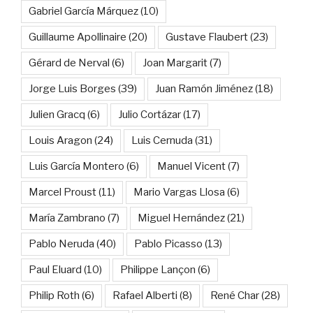
Gabriel García Márquez
(10)
Guillaume Apollinaire
(20)
Gustave Flaubert
(23)
Gérard de Nerval
(6)
Joan Margarit
(7)
Jorge Luis Borges
(39)
Juan Ramón Jiménez
(18)
Julien Gracq
(6)
Julio Cortázar
(17)
Louis Aragon
(24)
Luis Cernuda
(31)
Luis García Montero
(6)
Manuel Vicent
(7)
Marcel Proust
(11)
Mario Vargas Llosa
(6)
María Zambrano
(7)
Miguel Hernández
(21)
Pablo Neruda
(40)
Pablo Picasso
(13)
Paul Eluard
(10)
Philippe Lançon
(6)
Philip Roth
(6)
Rafael Alberti
(8)
René Char
(28)