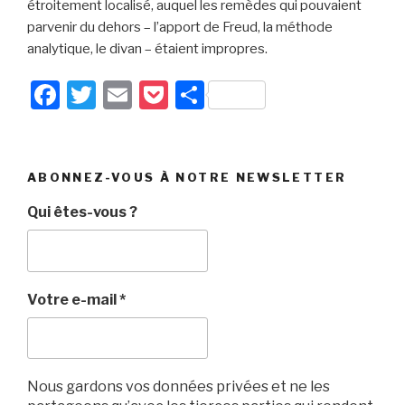
étroitement localisé, auquel les remèdes qui pouvaient
parvenir du dehors – l’apport de Freud, la méthode
analytique, le divan – étaient impropres.
F
T
E
P
P
a
wi
m
o
ar
c
tt
ail
c
ta
e
er
k
g
ABONNEZ-VOUS À NOTRE NEWSLETTER
b
et
er
Qui êtes-vous ?
o
o
k
Votre e-mail
*
Nous gardons vos données privées et ne les