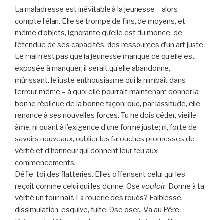
La maladresse est inévitable à la jeunesse – alors
compte l’élan. Elle se trompe de fins, de moyens, et
même d’objets, ignorante qu’elle est du monde, de
l’étendue de ses capacités, des ressources d’un art juste.
Le mal n’est pas que la jeunesse manque ce qu’elle est
exposée à manquer; il serait qu’elle abandonne,
mûrissant, le juste enthousiasme qui la nimbait dans
l’erreur même – à quoi elle pourrait maintenant donner la
bonne réplique de la bonne façon: que, par lassitude, elle
renonce à ses nouvelles forces. Tu ne dois céder, vieille
âme, ni quant à l’exigence d’une forme juste; ni, forte de
savoirs nouveaux, oublier les farouches promesses de
vérité et d’honneur qui donnent leur feu aux
commencements.
Défie-toi des flatteries. Elles offensent celui qui les
reçoit comme celui qui les donne. Ose
vouloir
. Donne à ta
vérité un tour naïf. La rouerie des roués? Faiblesse,
dissimulation, esquive, fuite. Ose oser.. Va au Père.