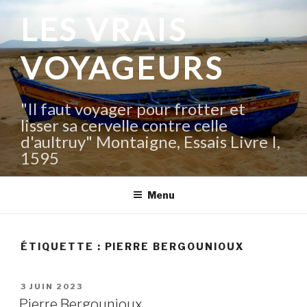
Aller
LES VRAIS
au
contenu
VOYAGEURS
principal
"Il faut voyager pour frotter et
lisser sa cervelle contre celle
d'aultruy" Montaigne, Essais Livre I,
1595
Menu
ÉTIQUETTE :
PIERRE BERGOUNIOUX
PUBLIÉ
3 JUIN 2023
LE
Pierre Bergounioux