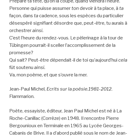
Prépare ta tête, qu’on la coupe, quand viendra l’heure.
Personne qui puisse assumer
ton
devoir à ta place, à
ta
façon, dans
ta
cadence, sous les espèces du particulier
désespéré signifiant désordre que, peut-être, tu aurais à
orchestrer
ainsi.
C’est l’heure du rendez-vous. Le pèlerinage à la tour de
Tübingen pourrait-il sceller l’accomplissement de la
promesse?
Qui sait? Peut-être dépendait-il de toi qu’aujourd’hui
cela
fût soutenu
ainsi.
Va, mon poème, et que s’ouvre la mer.
Jean-Paul Michel,
Ecrits sur la poésie.1981-2012
.
Flammarion.
Poète, essayiste, éditeur, Jean Paul Michel est né à La
Roche-Canillac (Corrèze) en 1948. Il rencontre Pierre
Bergounioux en Terminale en 1965 au Lycée Georges-
Cabanis de Brive. Il a d’abord publié sous le nom de Jean-