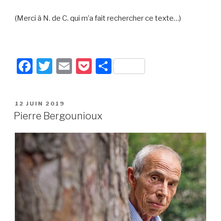
(Merci à N. de C. qui m’a fait rechercher ce texte…)
F
T
E
P
P
a
wi
m
o
ar
c
tt
ail
c
ta
PUBLIÉ
12 JUIN 2019
e
er
k
g
LE
Pierre Bergounioux
b
et
er
o
o
k