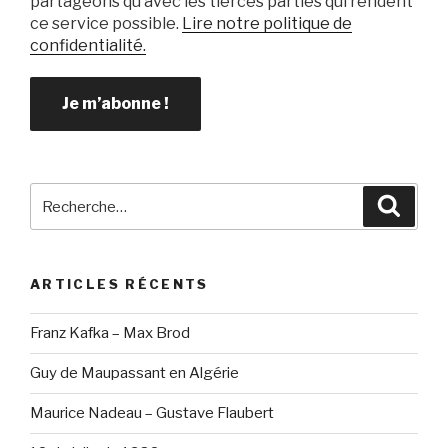
partageons qu’avec les tierces parties qui rendent
ce service possible.
Lire notre politique de
confidentialité.
Recherche
Reche
pour
:
ARTICLES RÉCENTS
Franz Kafka – Max Brod
Guy de Maupassant en Algérie
Maurice Nadeau – Gustave Flaubert