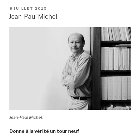
c
tt
ail
c
ta
PUBLIÉ
8 JUILLET 2019
e
er
k
g
LE
Jean-Paul Michel
b
et
er
o
o
k
Jean-Paul Michel.
Donne à la vérité un tour neuf