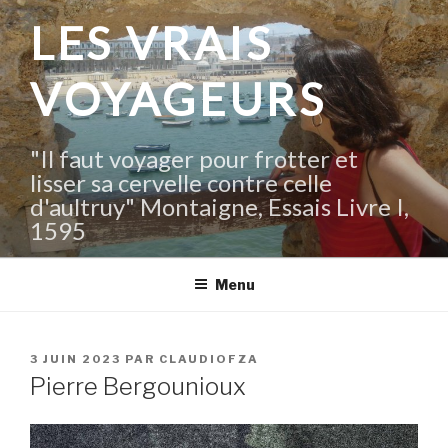
Aller
LES VRAIS
au
contenu
VOYAGEURS
principal
"Il faut voyager pour frotter et
lisser sa cervelle contre celle
d'aultruy" Montaigne, Essais Livre I,
1595
Menu
PUBLIÉ
3 JUIN 2023
PAR
CLAUDIOFZA
LE
Pierre Bergounioux