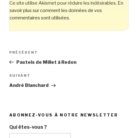
Ce site utilise Akismet pour réduire les indésirables.
En
savoir plus sur comment les données de vos
commentaires sont utilisées
.
Navigation
Article
PRÉCÉDENT
de
précédent
Pastels de Millet à Redon
l’article
Article
SUIVANT
suivant
André Blanchard
ABONNEZ-VOUS À NOTRE NEWSLETTER
Qui êtes-vous ?