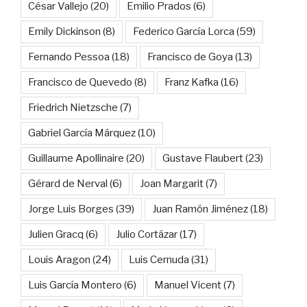
César Vallejo
(20)
Emilio Prados
(6)
Emily Dickinson
(8)
Federico García Lorca
(59)
Fernando Pessoa
(18)
Francisco de Goya
(13)
Francisco de Quevedo
(8)
Franz Kafka
(16)
Friedrich Nietzsche
(7)
Gabriel García Márquez
(10)
Guillaume Apollinaire
(20)
Gustave Flaubert
(23)
Gérard de Nerval
(6)
Joan Margarit
(7)
Jorge Luis Borges
(39)
Juan Ramón Jiménez
(18)
Julien Gracq
(6)
Julio Cortázar
(17)
Louis Aragon
(24)
Luis Cernuda
(31)
Luis García Montero
(6)
Manuel Vicent
(7)