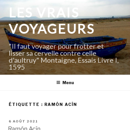
Aller
LES VRAIS
au
contenu
VOYAGEURS
principal
"Il faut voyager pour frotter et
lisser sa cervelle contre celle
d'aultruy" Montaigne, Essais Livre I,
1595
Menu
ÉTIQUETTE :
RAMÓN ACÍN
PUBLIÉ
6 AOÛT 2021
LE
Ramón Acín