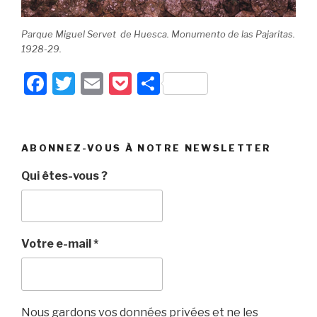
Parque Miguel Servet de Huesca. Monumento de las Pajaritas.
1928-29.
F
T
E
P
P
a
wi
m
o
ar
c
tt
ail
c
ta
e
er
k
g
ABONNEZ-VOUS À NOTRE NEWSLETTER
b
et
er
Qui êtes-vous ?
o
o
k
Votre e-mail
*
Nous gardons vos données privées et ne les