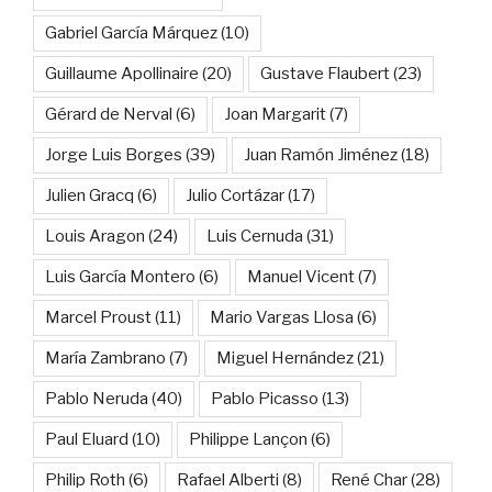
Gabriel García Márquez
(10)
Guillaume Apollinaire
(20)
Gustave Flaubert
(23)
Gérard de Nerval
(6)
Joan Margarit
(7)
Jorge Luis Borges
(39)
Juan Ramón Jiménez
(18)
Julien Gracq
(6)
Julio Cortázar
(17)
Louis Aragon
(24)
Luis Cernuda
(31)
Luis García Montero
(6)
Manuel Vicent
(7)
Marcel Proust
(11)
Mario Vargas Llosa
(6)
María Zambrano
(7)
Miguel Hernández
(21)
Pablo Neruda
(40)
Pablo Picasso
(13)
Paul Eluard
(10)
Philippe Lançon
(6)
Philip Roth
(6)
Rafael Alberti
(8)
René Char
(28)