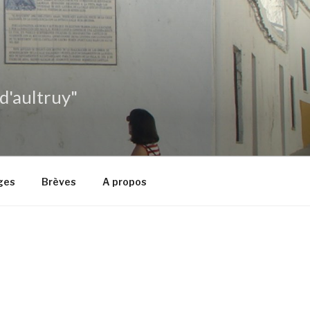
 d'aultruy"
ges
Brèves
A propos