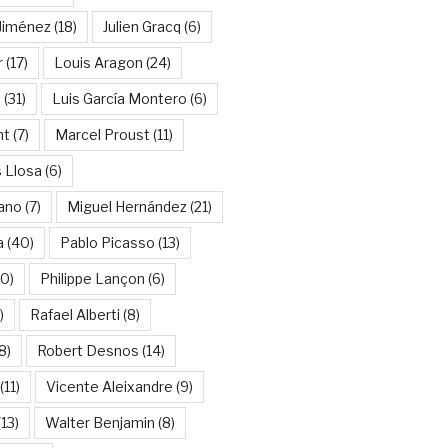
Jiménez
(18)
Julien Gracq
(6)
r
(17)
Louis Aragon
(24)
a
(31)
Luis García Montero
(6)
nt
(7)
Marcel Proust
(11)
 Llosa
(6)
ano
(7)
Miguel Hernández
(21)
a
(40)
Pablo Picasso
(13)
10)
Philippe Lançon
(6)
)
Rafael Alberti
(8)
8)
Robert Desnos
(14)
(11)
Vicente Aleixandre
(9)
13)
Walter Benjamin
(8)