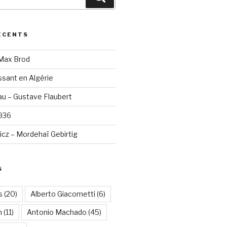
ÉCENTS
 Max Brod
sant en Algérie
u – Gustave Flaubert
1936
cz – Mordehaï Gebirtig
S
s
(20)
Alberto Giacometti
(6)
n
(11)
Antonio Machado
(45)