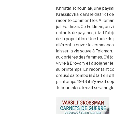
Khristia Tchouniak, une paysa
Krassilovka, dans le district d
raconté comment les Allemand
juif Feldman. Ce Feldman, un v
enfants de paysans, était l’obj
de la population. Une foule de
allèrent trouver le commanda
laisser la vie sauve à Feldma
aux prières des femmes. C’éta
vivre à Brovary et à soigner l
au printemps. En racontant c
creusé sa tombe (il était en ef
printemps 1943 il n’y avait déjà
Tchouniak retenait ses sanglots