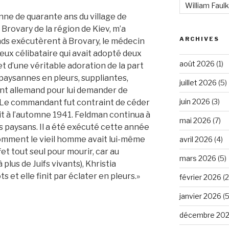
William Faul
nne de quarante ans du village de
e Brovary de la région de Kiev, m’a
ARCHIVES
s exécutèrent à Brovary, le médecin
ieux célibataire qui avait adopté deux
août 2026
(1)
et d’une véritable adoration de la part
 paysannes en pleurs, suppliantes,
juillet 2026
(5)
nt allemand pour lui demander de
juin 2026
(3)
n. Le commandant fut contraint de céder
it à l’automne 1941. Feldman continua à
mai 2026
(7)
es paysans. Il a été exécuté cette année
omment le vieil homme avait lui-même
avril 2026
(4)
fet tout seul pour mourir, car au
mars 2026
(5)
 plus de Juifs vivants), Khristia
 et elle finit par éclater en pleurs.»
février 2026
(2
janvier 2026
(5
décembre 20