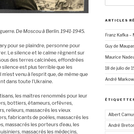
pour
:
ARTICLES R
guerre. De Moscou à Berlin. 1941-1945.
Franz Kafka –
azary pour se plaindre, personne pour
Guy de Maupas
er. Le silence et le calme règnent sur
Maurice Nadea
sous des terres calcinées, effondrées
 silence est plus terrible que les
18 de julio de 
il m’est venu à l’esprit que, de même que
André Markowi
sent dans toute l’Ukraine.
artisans, les maîtres renommés pour leur
ÉTIQUETTE
iers, bottiers, étameurs, orfèvres,
s, relieurs, massacrés les vieux
Albert Camu
ers, fabricants de poêles, massacrés les
s, massacrés les porteurs d’eau, les
André Breto
cuisiniers, massacrés les médecins,