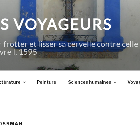
IS VOYAGEURS
 frotter et lisser sa cervelle contre celle
vre I, 1595
ttérature
Peinture
Sciences humaines
Voya
ROSSMAN