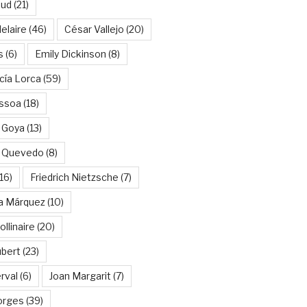
aud
(21)
elaire
(46)
César Vallejo
(20)
s
(6)
Emily Dickinson
(8)
cía Lorca
(59)
ssoa
(18)
 Goya
(13)
e Quevedo
(8)
16)
Friedrich Nietzsche
(7)
ía Márquez
(10)
llinaire
(20)
ubert
(23)
rval
(6)
Joan Margarit
(7)
orges
(39)