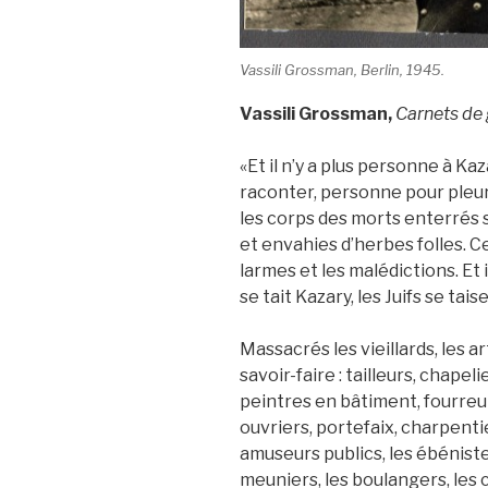
Vassili Grossman, Berlin, 1945.
Vassili Grossman,
Carnets de 
«Et il n’y a plus personne à K
raconter, personne pour pleur
les corps des morts enterrés 
et envahies d’herbes folles. Ce
larmes et les malédictions. Et 
se tait Kazary, les Juifs se tai
Massacrés les vieillards, les 
savoir-faire : tailleurs, chapel
peintres en bâtiment, fourreur
ouvriers, portefaix, charpenti
amuseurs publics, les ébéniste
meuniers, les boulangers, les 