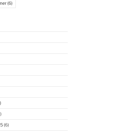
kner
(6)
)
)
25
(6)