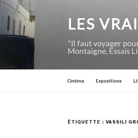
Aller
au
contenu
LES VRA
principal
"Il faut voyager pour
Montaigne, Essais Li
Cinéma
Expositions
Li
ÉTIQUETTE :
VASSILI G