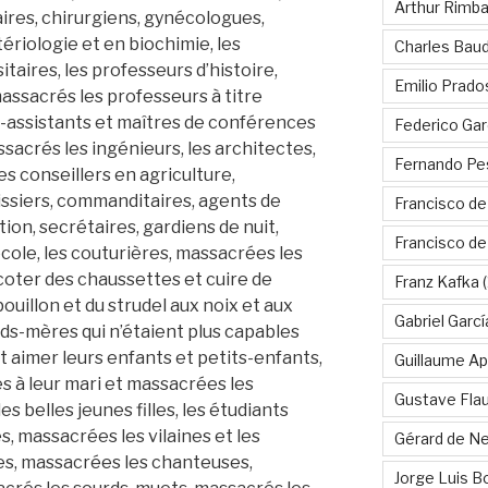
Arthur Rimb
ires, chirurgiens, gynécologues,
ériologie et en biochimie, les
Charles Baud
itaires, les professeurs d’histoire,
Emilio Prado
assacrés les professeurs à titre
s-assistants et maîtres de conférences
Federico Gar
ssacrés les ingénieurs, les architectes,
Fernando Pe
s conseillers en agriculture,
ssiers, commanditaires, agents de
Francisco de
tion, secrétaires, gardiens de nuit,
Francisco d
cole, les couturières, massacrées les
coter des chaussettes et cuire de
Franz Kafka
(
bouillon et du strudel aux noix et aux
Gabriel Garc
s-mères qui n’étaient plus capables
t aimer leurs enfants et petits-enfants,
Guillaume Apo
s à leur mari et massacrées les
Gustave Fla
 belles jeunes filles, les étudiants
s, massacrées les vilaines et les
Gérard de Ne
es, massacrées les chanteuses,
Jorge Luis B