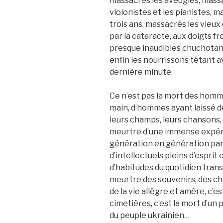
massacrés les aveugles, mass
violonistes et les pianistes, 
trois ans, massacrés les vieux
par la cataracte, aux doigts fr
presque inaudibles chuchotan
enfin les nourrissons tétant a
dernière minute.
Ce n’est pas la mort des homme
main, d’hommes ayant laissé de
leurs champs, leurs chansons, le
meurtre d’une immense expéri
génération en génération par d
d’intellectuels pleins d’esprit 
d’habitudes du quotidien trans
meurtre des souvenirs, des cha
de la vie allègre et amère, c’es
cimetières, c’est la mort d’un 
du peuple ukrainien…