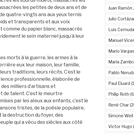
acrés les sourds-muets, massacrés les
massacrées les petites de deux ans et de
Juan Ramón 
 de quatre-vingts ans aux yeux ternis
Julio Cortáza
oids et transparents et aux voix
t comme du papier blanc, massacrés
Luis Cernud
videment le sein maternel jusqu’à leur
Manuel Vice
Mario Vargas
s morts à la guerre, les armes à la
María Zambr
rrière eux leur maison, leur famille,
urs traditions, leurs récits. C’est le
Pablo Nerud
ence professionnelle, élaborée de
Paul Eluard
(
es milliers d’artisans et
et de talent. C’est le meurtre
Philip Roth
(6
mises par les aïeux aux enfants, c’est le
René Char
(2
nsons tristes, de la poésie populaire,
t la destruction du foyer, des
Simone Weil
peuple qui a vécu des siècles aux côté
Victor Hugo
(