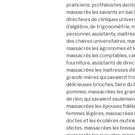
praticiens, prothésistes denta
massacrés les savants en bact
directeurs de cliniques univers
d’algèbre, de trigonométrie, m
personnel, assistants, maître
des chaires universitaires, ma
massacrés les agronomes et le
massacrés les comptables, cai
fourniture, assistants de direc
massacrées les maîtresses d’é
grands-mères qui savaient tri
délicieuses brioches, faire du 
pommes, massacrées les grand
de rien, qui savaient seulemen
massacrées les épouses fidèle
femmes légères, massacrées les
doctes et les écolières mutine
idiotes, massacrées les bossu