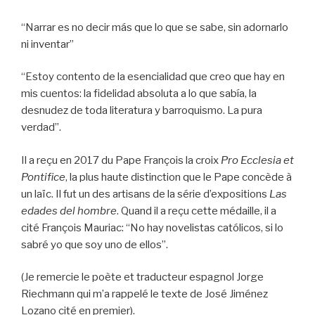
“Narrar es no decir más que lo que se sabe, sin adornarlo
ni inventar”
“Estoy contento de la esencialidad que creo que hay en
mis cuentos: la fidelidad absoluta a lo que sabía, la
desnudez de toda literatura y barroquismo. La pura
verdad”.
Il a reçu en 2017 du Pape François la croix
Pro Ecclesia et
Pontifice
, la plus haute distinction que le Pape concède à
un laïc. Il fut un des artisans de la série d’expositions
Las
edades del hombre
. Quand il a reçu cette médaille, il a
cité François Mauriac: “No hay novelistas católicos, si lo
sabré yo que soy uno de ellos”.
(Je remercie le poète et traducteur espagnol Jorge
Riechmann qui m’a rappelé le texte de José Jiménez
Lozano cité en premier).