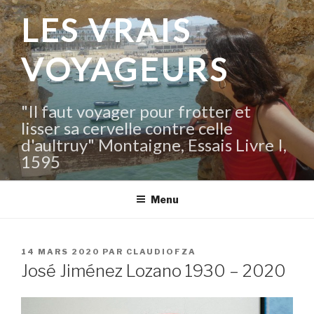
Aller
LES VRAIS
au
contenu
VOYAGEURS
principal
"Il faut voyager pour frotter et
lisser sa cervelle contre celle
d'aultruy" Montaigne, Essais Livre I,
1595
Menu
PUBLIÉ
14 MARS 2020
PAR
CLAUDIOFZA
LE
José Jiménez Lozano 1930 – 2020