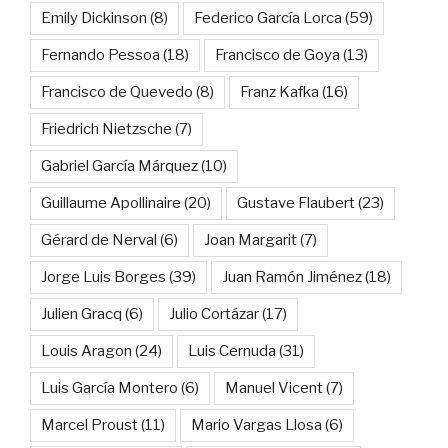
Emily Dickinson
(8)
Federico García Lorca
(59)
Fernando Pessoa
(18)
Francisco de Goya
(13)
Francisco de Quevedo
(8)
Franz Kafka
(16)
Friedrich Nietzsche
(7)
Gabriel García Márquez
(10)
Guillaume Apollinaire
(20)
Gustave Flaubert
(23)
Gérard de Nerval
(6)
Joan Margarit
(7)
Jorge Luis Borges
(39)
Juan Ramón Jiménez
(18)
Julien Gracq
(6)
Julio Cortázar
(17)
Louis Aragon
(24)
Luis Cernuda
(31)
Luis García Montero
(6)
Manuel Vicent
(7)
Marcel Proust
(11)
Mario Vargas Llosa
(6)