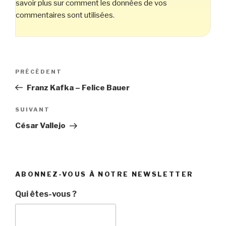
savoir plus sur comment les données de vos
commentaires sont utilisées
.
Navigation
Article
PRÉCÉDENT
de
précédent
Franz Kafka – Felice Bauer
l’article
Article
SUIVANT
suivant
César Vallejo
ABONNEZ-VOUS À NOTRE NEWSLETTER
Qui êtes-vous ?