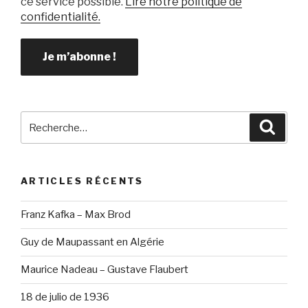
ce service possible.
Lire notre politique de
confidentialité.
Recherche
Reche
pour
:
ARTICLES RÉCENTS
Franz Kafka – Max Brod
Guy de Maupassant en Algérie
Maurice Nadeau – Gustave Flaubert
18 de julio de 1936