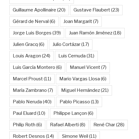
Guillaume Apollinaire
(20)
Gustave Flaubert
(23)
Gérard de Nerval
(6)
Joan Margarit
(7)
Jorge Luis Borges
(39)
Juan Ramón Jiménez
(18)
Julien Gracq
(6)
Julio Cortázar
(17)
Louis Aragon
(24)
Luis Cernuda
(31)
Luis García Montero
(6)
Manuel Vicent
(7)
Marcel Proust
(11)
Mario Vargas Llosa
(6)
María Zambrano
(7)
Miguel Hernández
(21)
Pablo Neruda
(40)
Pablo Picasso
(13)
Paul Eluard
(10)
Philippe Lançon
(6)
Philip Roth
(6)
Rafael Alberti
(8)
René Char
(28)
Robert Desnos
(14)
Simone Weil
(11)