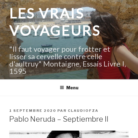
Aller
LES VRAIS
au
contenu
VOYAGEURS
principal
"Il faut voyager pour frotter et
lisser sa cervelle contre celle
d'aultruy" Montaigne, Essais Livre I,
1595
Menu
PUBLIÉ
1 SEPTEMBRE 2020
PAR
CLAUDIOFZA
LE
Pablo Neruda – Septiembre II