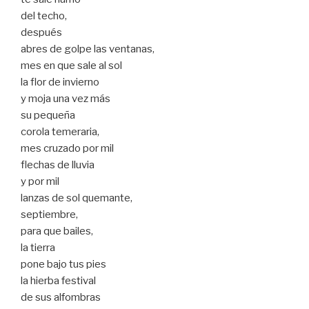
del techo,
después
abres de golpe las ventanas,
mes en que sale al sol
la flor de invierno
y moja una vez más
su pequeña
corola temeraria,
mes cruzado por mil
flechas de lluvia
y por mil
lanzas de sol quemante,
septiembre,
para que bailes,
la tierra
pone bajo tus pies
la hierba festival
de sus alfombras