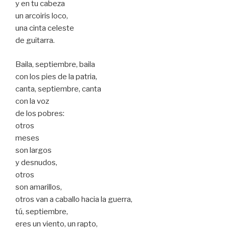
y en tu cabeza
un arcoiris loco,
una cinta celeste
de guitarra.
Baila, septiembre, baila
con los pies de la patria,
canta, septiembre, canta
con la voz
de los pobres:
otros
meses
son largos
y desnudos,
otros
son amarillos,
otros van a caballo hacia la guerra,
tú, septiembre,
eres un viento, un rapto,