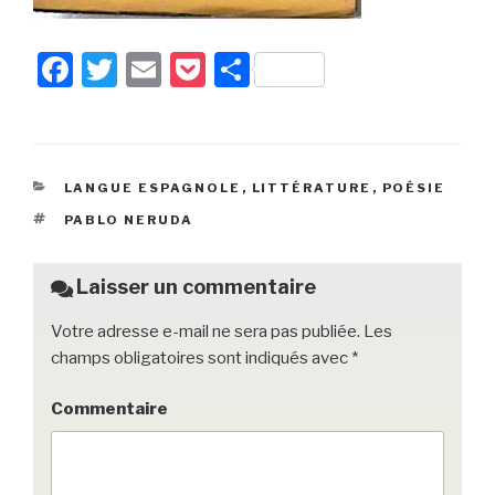
F
T
E
P
P
a
wi
m
o
ar
c
tt
ail
c
ta
e
er
k
g
CATÉGORIES
LANGUE ESPAGNOLE
,
LITTÉRATURE
,
POÉSIE
b
et
er
ÉTIQUETTES
PABLO NERUDA
o
o
Laisser un commentaire
k
Votre adresse e-mail ne sera pas publiée.
Les
champs obligatoires sont indiqués avec
*
Commentaire