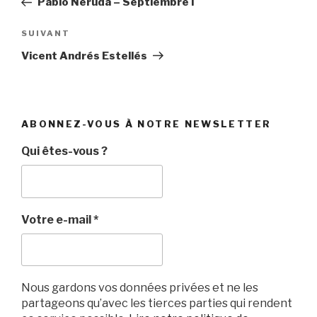
Pablo Neruda – Septiembre I
l’article
Article
SUIVANT
suivant
Vicent Andrés Estellés
ABONNEZ-VOUS À NOTRE NEWSLETTER
Qui êtes-vous ?
Votre e-mail
*
Nous gardons vos données privées et ne les
partageons qu’avec les tierces parties qui rendent