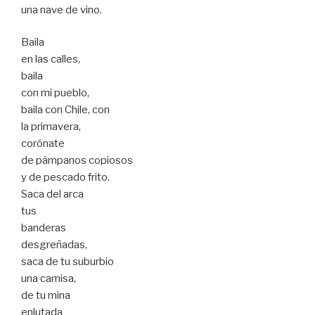
una nave de vino.
Baila
en las calles,
baila
con mi pueblo,
baila con Chile, con
la primavera,
corónate
de pámpanos copiosos
y de pescado frito.
Saca del arca
tus
banderas
desgreñadas,
saca de tu suburbio
una camisa,
de tu mina
enlutada