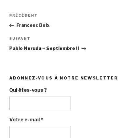
Navigation
Article
PRÉCÉDENT
de
précédent
Francesc Boix
l’article
Article
SUIVANT
suivant
Pablo Neruda – Septiembre II
ABONNEZ-VOUS À NOTRE NEWSLETTER
Qui êtes-vous ?
Votre e-mail
*