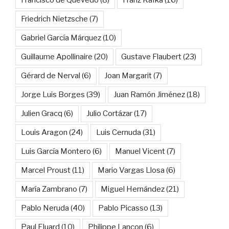
Francisco de Quevedo
(8)
Franz Kafka
(16)
Friedrich Nietzsche
(7)
Gabriel García Márquez
(10)
Guillaume Apollinaire
(20)
Gustave Flaubert
(23)
Gérard de Nerval
(6)
Joan Margarit
(7)
Jorge Luis Borges
(39)
Juan Ramón Jiménez
(18)
Julien Gracq
(6)
Julio Cortázar
(17)
Louis Aragon
(24)
Luis Cernuda
(31)
Luis García Montero
(6)
Manuel Vicent
(7)
Marcel Proust
(11)
Mario Vargas Llosa
(6)
María Zambrano
(7)
Miguel Hernández
(21)
Pablo Neruda
(40)
Pablo Picasso
(13)
Paul Eluard
(10)
Philippe Lançon
(6)