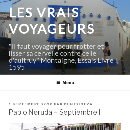
Aller
LES VRAIS
au
contenu
VOYAGEURS
principal
"Il faut voyager pour frotter et
lisser sa cervelle contre celle
d'aultruy" Montaigne, Essais Livre I,
1595
Menu
PUBLIÉ
1 SEPTEMBRE 2020
PAR
CLAUDIOFZA
LE
Pablo Neruda – Septiembre I