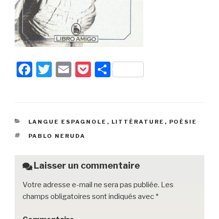
F
T
E
P
P
a
wi
m
o
ar
c
tt
ail
c
ta
e
er
k
g
CATÉGORIES
LANGUE ESPAGNOLE
,
LITTÉRATURE
,
POÉSIE
b
et
er
ÉTIQUETTES
PABLO NERUDA
o
o
Laisser un commentaire
k
Votre adresse e-mail ne sera pas publiée.
Les
champs obligatoires sont indiqués avec
*