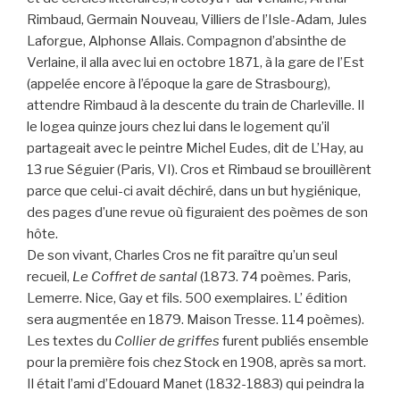
Rimbaud, Germain Nouveau, Villiers de l’Isle-Adam, Jules
Laforgue, Alphonse Allais. Compagnon d’absinthe de
Verlaine, il alla avec lui en octobre 1871, à la gare de l’Est
(appelée encore à l’époque la gare de Strasbourg),
attendre Rimbaud à la descente du train de Charleville. Il
le logea quinze jours chez lui dans le logement qu’il
partageait avec le peintre Michel Eudes, dit de L’Hay, au
13 rue Séguier (Paris, VI). Cros et Rimbaud se brouillèrent
parce que celui-ci avait déchiré, dans un but hygiénique,
des pages d’une revue où figuraient des poèmes de son
hôte.
De son vivant, Charles Cros ne fit paraître qu’un seul
recueil,
Le Coffret de santal
(1873. 74 poèmes. Paris,
Lemerre. Nice, Gay et fils. 500 exemplaires. L’ édition
sera augmentée en 1879. Maison Tresse. 114 poèmes).
Les textes du
Collier de griffes
furent publiés ensemble
pour la première fois chez Stock en 1908, après sa mort.
Il était l’ami d’Edouard Manet (1832-1883) qui peindra la