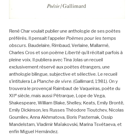
René Char voulait publier une anthologie de ses poètes
préférés. Il pensait l’appeler
Poèmes pour les temps
obscurs
. Baudelaire, Rimbaud, Verlaine, Mallarmé,
Charles Cros et son poème
Liberté
qu’il récitait parfois à
pleine voix. Il publiera avec Tina Jolas un recueil
exclusivement réservé aux poètes étrangers, une
anthologie bilingue, subjective et sélective. Le recueil
s’intitulera
La Planche de vivre
. (Gallimard, 1981). On y
trouvera le provençal Raimbaut de Vaqueiras, poète du
e
XII
siècle, mais aussi Pétrarque, Lope de Vega,
Shakespeare, William Blake, Shelley, Keats, Emily Brontë,
Emily Dickinson, les Russes Théodore Tioutchev, Nicolas
Goumilev, Anna Akhmatova, Boris Pasternak, Ossip
Mandelstam, Vladimir Maïakovski, Marina Tsvétaeva, et
enfin Miguel Hernández.