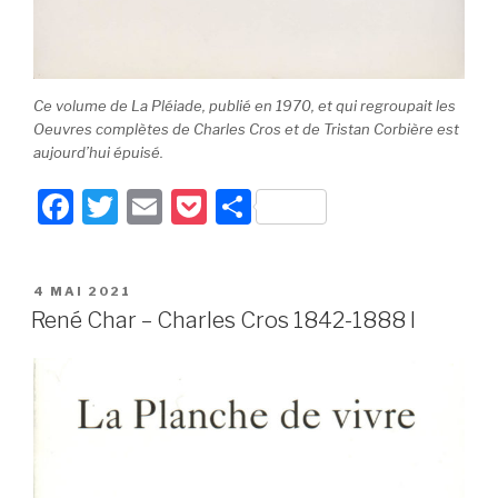
Ce volume de La Pléiade, publié en 1970, et qui regroupait les
Oeuvres complètes
de Charles Cros et de Tristan Corbière est
aujourd’hui épuisé.
F
T
E
P
P
a
wi
m
o
ar
c
tt
ail
c
ta
PUBLIÉ
4 MAI 2021
e
er
k
g
LE
René Char – Charles Cros 1842-1888 I
b
et
er
o
o
k