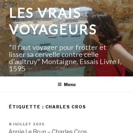
Aller
LES VRAIS
au
contenu
VOYAGEURS
principal
"Il faut voyager pour frotter et
lisser sa cervelle contre celle
d'aultruy" Montaigne, Essais Livre I,
1595
Menu
ÉTIQUETTE :
CHARLES CROS
PUBLIÉ
8 JUILLET 2025
LE
Annie Le Brun – Charles Cros