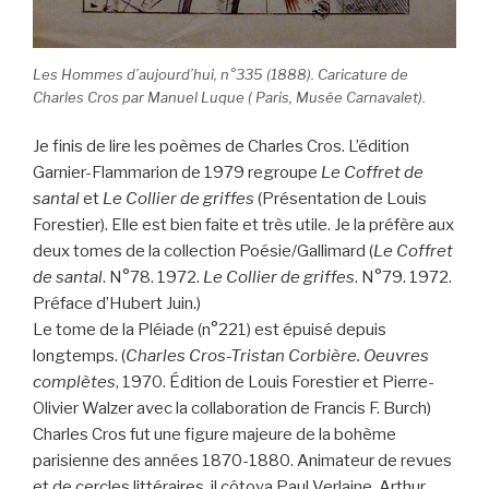
Les Hommes d’aujourd’hui, n°335 (1888). Caricature de
Charles Cros par Manuel Luque ( Paris, Musée Carnavalet).
Je finis de lire les poèmes de Charles Cros. L’édition
Garnier-Flammarion de 1979 regroupe
Le Coffret de
santal
et
Le Collier de griffes
(Présentation de Louis
Forestier). Elle est bien faite et très utile. Je la préfère aux
deux tomes de la collection Poésie/Gallimard (
Le Coffret
de santal
. N°78. 1972.
Le Collier de griffes
. N°79. 1972.
Préface d’Hubert Juin.)
Le tome de la Pléiade (n°221) est épuisé depuis
longtemps. (
Charles Cros-Tristan Corbière. Oeuvres
complètes
, 1970. Édition de Louis Forestier et Pierre-
Olivier Walzer avec la collaboration de Francis F. Burch)
Charles Cros fut une figure majeure de la bohème
parisienne des années 1870-1880. Animateur de revues
et de cercles littéraires, il côtoya Paul Verlaine, Arthur