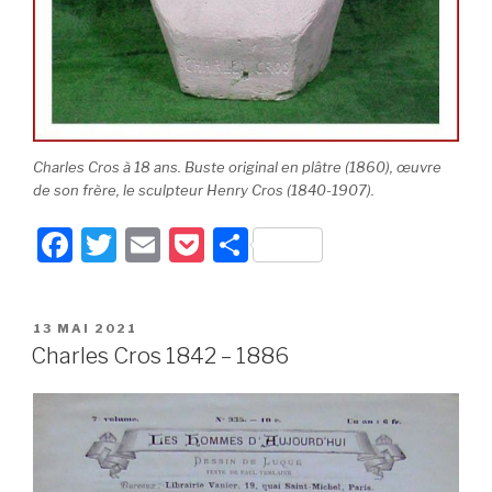
Charles Cros à 18 ans. Buste original en plâtre (1860), œuvre
de son frère, le sculpteur Henry Cros (1840-1907).
F
T
E
P
P
a
wi
m
o
ar
c
tt
ail
c
ta
PUBLIÉ
13 MAI 2021
e
er
k
g
LE
Charles Cros 1842 – 1886
b
et
er
o
o
k