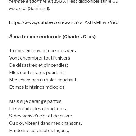
femme endormie en 1989.
Il est disponible sur le CD
Poèmes
(Gallimard).
https://www.youtube.com/watch?v=AsHkMLwRVeU
À ma femme endormie (Charles Cros)
Tu dors en croyant que mes vers
Vont encombrer tout l’univers
De désastres et d’incendies;
Elles sont si rares pourtant
Mes chansons au soleil couchant
Et mes lointaines mélodies.
Mais si je dérange parfois
La sérénité des cieux froids,
Si des sons d’acier et de cuivre
Ou d’or, vibrent dans mes chansons,
Pardonne ces hautes façons,