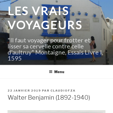
Aller
LES VRAIS
au
contenu
VOYAGEURS
principal
"Il faut voyager pour frotter et
lisser sa cervelle contre celle
d'aultruy" Montaigne, Essais Livre I,
1595
Menu
PUBLIÉ
22 JANVIER 2019
PAR
CLAUDIOFZA
LE
Walter Benjamin (1892-1940)