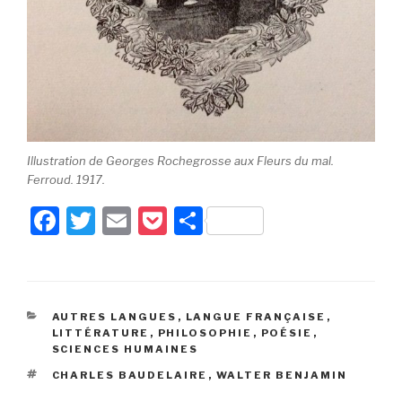
Illustration de Georges Rochegrosse aux Fleurs du mal.
Ferroud. 1917.
F
T
E
P
P
a
wi
m
o
ar
c
tt
ail
c
ta
e
er
k
g
CATÉGORIES
AUTRES LANGUES
,
LANGUE FRANÇAISE
,
b
et
er
LITTÉRATURE
,
PHILOSOPHIE
,
POÉSIE
,
SCIENCES HUMAINES
o
ÉTIQUETTES
CHARLES BAUDELAIRE
,
WALTER BENJAMIN
o