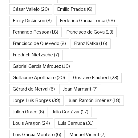
César Vallejo
(20)
Emilio Prados
(6)
Emily Dickinson
(8)
Federico García Lorca
(59)
Fernando Pessoa
(18)
Francisco de Goya
(13)
Francisco de Quevedo
(8)
Franz Kafka
(16)
Friedrich Nietzsche
(7)
Gabriel García Márquez
(10)
Guillaume Apollinaire
(20)
Gustave Flaubert
(23)
Gérard de Nerval
(6)
Joan Margarit
(7)
Jorge Luis Borges
(39)
Juan Ramón Jiménez
(18)
Julien Gracq
(6)
Julio Cortázar
(17)
Louis Aragon
(24)
Luis Cernuda
(31)
Luis García Montero
(6)
Manuel Vicent
(7)