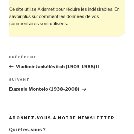
Ce site utilise Akismet pour réduire les indésirables.
En
savoir plus sur comment les données de vos
commentaires sont utilisées
.
Navigation
Article
PRÉCÉDENT
de
précédent
Vladimir Jankélévitch (1903-1985) II
l’article
Article
SUIVANT
suivant
Eugenio Montejo (1938-2008)
ABONNEZ-VOUS À NOTRE NEWSLETTER
Qui êtes-vous ?