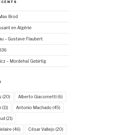
ÉCENTS
 Max Brod
sant en Algérie
u – Gustave Flaubert
1936
cz – Mordehaï Gebirtig
S
s
(20)
Alberto Giacometti
(6)
n
(11)
Antonio Machado
(45)
aud
(21)
elaire
(46)
César Vallejo
(20)