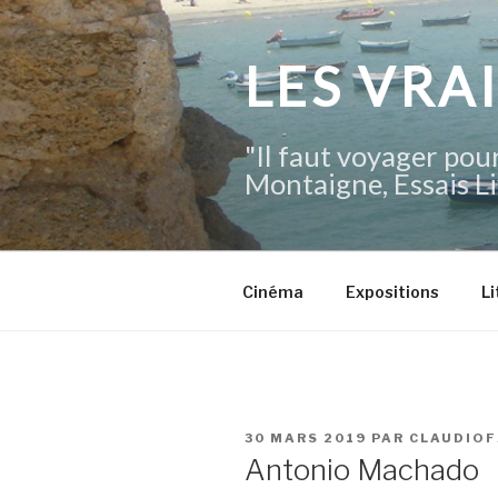
Aller
au
contenu
LES VRA
principal
"Il faut voyager pour
Montaigne, Essais Li
Cinéma
Expositions
Li
PUBLIÉ
30 MARS 2019
PAR
CLAUDIOF
LE
Antonio Machado