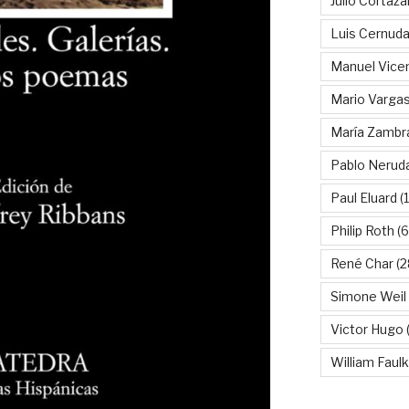
Julio Cortáza
Luis Cernud
Manuel Vice
Mario Vargas
María Zambr
Pablo Nerud
Paul Eluard
(
Philip Roth
(6
René Char
(2
Simone Weil
Victor Hugo
(
William Faul