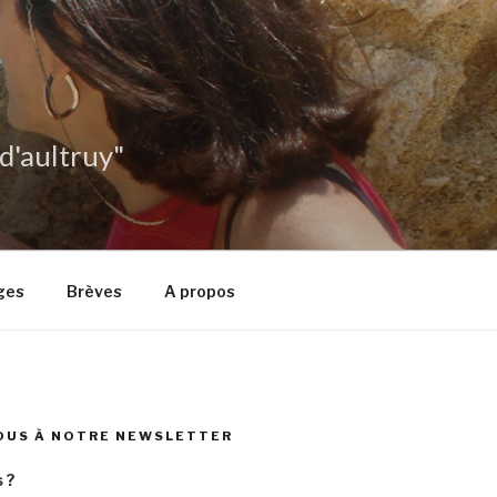
 d'aultruy"
ges
Brèves
A propos
OUS À NOTRE NEWSLETTER
 ?