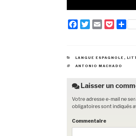
F
T
E
P
P
a
wi
m
o
ar
c
tt
ail
c
ta
e
er
k
g
CATÉGORIES
LANGUE ESPAGNOLE
,
LIT
b
et
er
ÉTIQUETTES
ANTONIO MACHADO
o
o
Laisser un comm
k
Votre adresse e-mail ne ser
obligatoires sont indiqués 
Commentaire