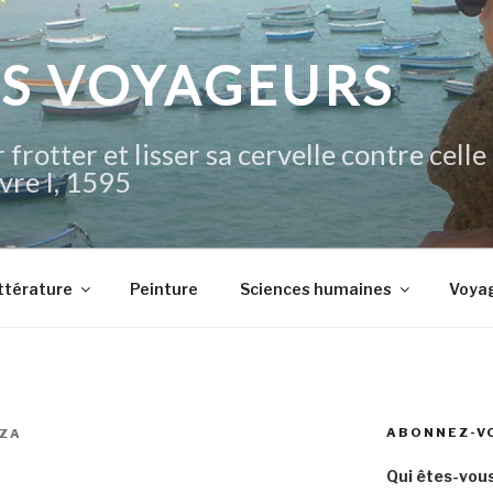
IS VOYAGEURS
 frotter et lisser sa cervelle contre celle
vre I, 1595
ttérature
Peinture
Sciences humaines
Voya
ABONNEZ-V
ZA
Qui êtes-vous