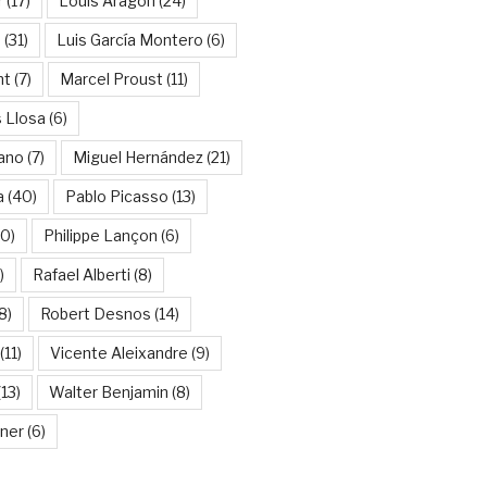
r
(17)
Louis Aragon
(24)
a
(31)
Luis García Montero
(6)
nt
(7)
Marcel Proust
(11)
 Llosa
(6)
ano
(7)
Miguel Hernández
(21)
a
(40)
Pablo Picasso
(13)
10)
Philippe Lançon
(6)
)
Rafael Alberti
(8)
8)
Robert Desnos
(14)
(11)
Vicente Aleixandre
(9)
13)
Walter Benjamin
(8)
kner
(6)