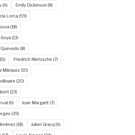
s
(6)
Emily Dickinson
(8)
cía Lorca
(59)
ssoa
(18)
 Goya
(13)
e Quevedo
(8)
16)
Friedrich Nietzsche
(7)
ía Márquez
(10)
llinaire
(20)
ubert
(23)
rval
(6)
Joan Margarit
(7)
orges
(39)
Jiménez
(18)
Julien Gracq
(6)