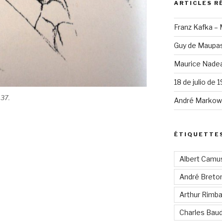
ARTICLES R
Franz Kafka –
Guy de Maupas
Maurice Nadea
18 de julio de 
37.
André Markowi
ÉTIQUETTE
Albert Camu
André Breto
Arthur Rimb
Charles Baud