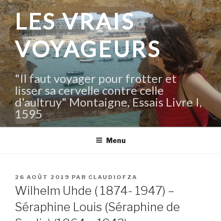
Aller
LES VRAIS
au
contenu
VOYAGEURS
principal
"Il faut voyager pour frotter et
lisser sa cervelle contre celle
d'aultruy" Montaigne, Essais Livre I,
1595
Menu
PUBLIÉ
26 AOÛT 2019
PAR
CLAUDIOFZA
LE
Wilhelm Uhde ( 1874- 1947) –
Séraphine Louis (Séraphine de