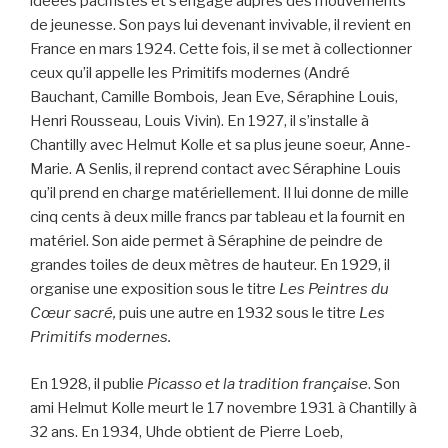
idéees pacifistes et s’engage auprès des mouvements
de jeunesse. Son pays lui devenant invivable, il revient en
France en mars 1924. Cette fois, il se met à collectionner
ceux qu’il appelle les Primitifs modernes (André
Bauchant, Camille Bombois, Jean Eve, Séraphine Louis,
Henri Rousseau, Louis Vivin). En 1927, il s’installe à
Chantilly avec Helmut Kolle et sa plus jeune soeur, Anne-
Marie. A Senlis, il reprend contact avec Séraphine Louis
qu’il prend en charge matériellement. Il lui donne de mille
cinq cents à deux mille francs par tableau et la fournit en
matériel. Son aide permet à Séraphine de peindre de
grandes toiles de deux mètres de hauteur. En 1929, il
organise une exposition sous le titre
Les Peintres du
Cœur sacré,
puis une autre en 1932 sous le titre
Les
Primitifs modernes.
En 1928, il publie
Picasso et la tradition française
. Son
ami Helmut Kolle meurt le 17 novembre 1931 à Chantilly à
32 ans. En 1934, Uhde obtient de Pierre Loeb,