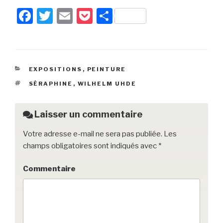
F
T
E
P
P
a
wi
m
o
ar
c
tt
ail
c
ta
e
er
k
g
CATÉGORIES
EXPOSITIONS
,
PEINTURE
b
et
er
ÉTIQUETTES
SÉRAPHINE
,
WILHELM UHDE
o
o
Laisser un commentaire
k
Votre adresse e-mail ne sera pas publiée.
Les
champs obligatoires sont indiqués avec
*
Commentaire