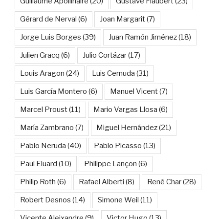
Guillaume Apollinaire
(20)
Gustave Flaubert
(23)
Gérard de Nerval
(6)
Joan Margarit
(7)
Jorge Luis Borges
(39)
Juan Ramón Jiménez
(18)
Julien Gracq
(6)
Julio Cortázar
(17)
Louis Aragon
(24)
Luis Cernuda
(31)
Luis García Montero
(6)
Manuel Vicent
(7)
Marcel Proust
(11)
Mario Vargas Llosa
(6)
María Zambrano
(7)
Miguel Hernández
(21)
Pablo Neruda
(40)
Pablo Picasso
(13)
Paul Eluard
(10)
Philippe Lançon
(6)
Philip Roth
(6)
Rafael Alberti
(8)
René Char
(28)
Robert Desnos
(14)
Simone Weil
(11)
Vicente Aleixandre
(9)
Victor Hugo
(13)