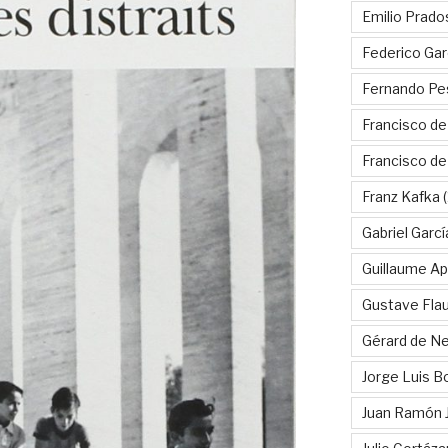
Emilio Prado
Federico Gar
Fernando Pe
Francisco de
Francisco d
Franz Kafka
(
Gabriel Garc
Guillaume Apo
Gustave Fla
Gérard de Ne
Jorge Luis B
Juan Ramón 