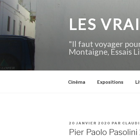
Aller
au
contenu
LES VRA
principal
"Il faut voyager pour
Montaigne, Essais Li
Cinéma
Expositions
Li
PUBLIÉ
20 JANVIER 2020
PAR
CLAUD
LE
Pier Paolo Pasolini