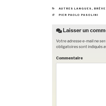
e
er
k
g
CATÉGORIES
AUTRES LANGUES
,
BRÈVE
b
et
er
ÉTIQUETTES
PIER PAOLO PASOLINI
o
o
Laisser un comm
k
Votre adresse e-mail ne ser
obligatoires sont indiqués 
Commentaire