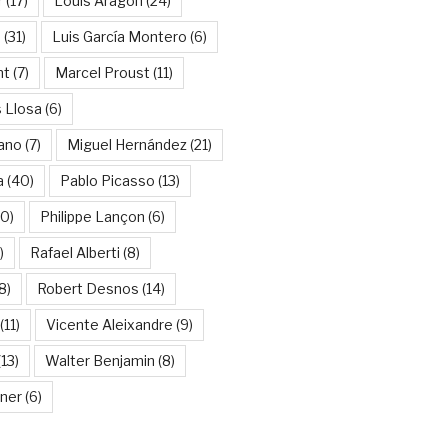
r
(17)
Louis Aragon
(24)
a
(31)
Luis García Montero
(6)
nt
(7)
Marcel Proust
(11)
 Llosa
(6)
ano
(7)
Miguel Hernández
(21)
a
(40)
Pablo Picasso
(13)
10)
Philippe Lançon
(6)
)
Rafael Alberti
(8)
8)
Robert Desnos
(14)
(11)
Vicente Aleixandre
(9)
13)
Walter Benjamin
(8)
kner
(6)