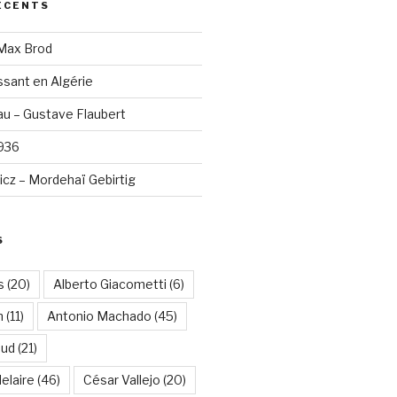
ÉCENTS
 Max Brod
sant en Algérie
u – Gustave Flaubert
1936
cz – Mordehaï Gebirtig
S
s
(20)
Alberto Giacometti
(6)
n
(11)
Antonio Machado
(45)
aud
(21)
elaire
(46)
César Vallejo
(20)