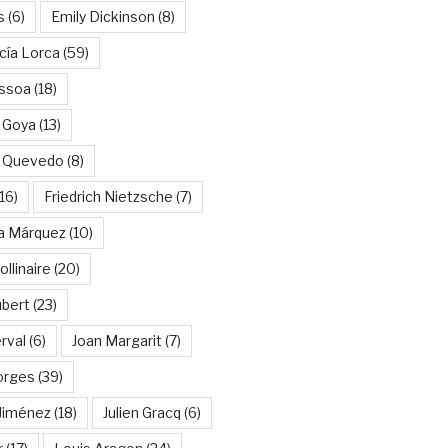
s
(6)
Emily Dickinson
(8)
cía Lorca
(59)
ssoa
(18)
 Goya
(13)
e Quevedo
(8)
16)
Friedrich Nietzsche
(7)
ía Márquez
(10)
llinaire
(20)
ubert
(23)
rval
(6)
Joan Margarit
(7)
orges
(39)
Jiménez
(18)
Julien Gracq
(6)