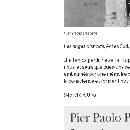
Pier Paolo Pasolini
Les anges distraits
, Actes Sud,
«Le temps perdu ne se rattrape 
nous, et seuls quelques-uns d
embaumés par une mémoire co
la conscience et forment not
(Merci à A U-V.)