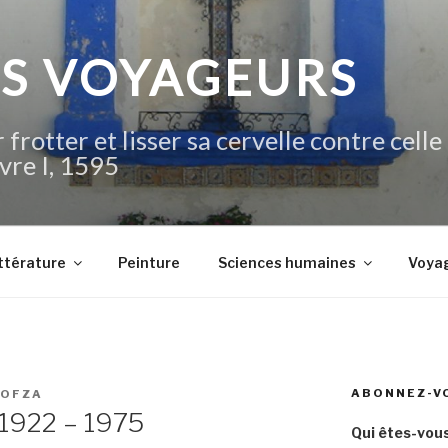
IS VOYAGEURS
 frotter et lisser sa cervelle contre celle
vre I, 1595
ttérature
Peinture
Sciences humaines
Voya
ABONNEZ-V
IOFZA
 1922 – 1975
Qui êtes-vous