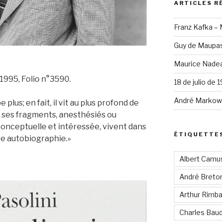
ARTICLES R
Franz Kafka –
Guy de Maupas
Maurice Nadea
 1995, Folio n°3590.
18 de julio de 
André Markowi
plus; en fait, il vit au plus profond de
e ses fragments, anesthésiés ou
nceptuelle et intéressée, vivent dans
ÉTIQUETTE
re autobiographie.»
Albert Camu
André Breto
Arthur Rimb
Charles Baud