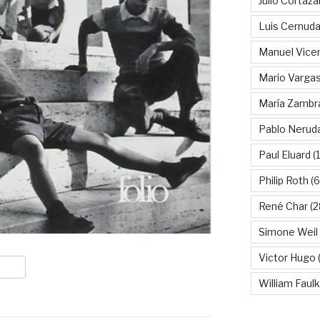
Julio Cortáza
Luis Cernud
Manuel Vice
Mario Vargas
María Zambr
Pablo Nerud
Paul Eluard
(
Philip Roth
(6
René Char
(2
Simone Weil
Victor Hugo
(
William Faul