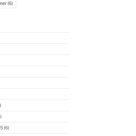
kner
(6)
)
)
25
(6)