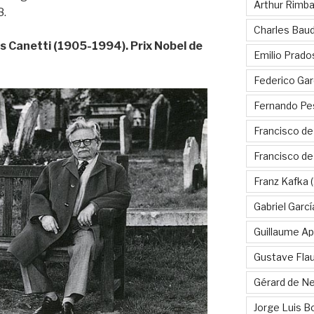
Arthur Rimb
8.
Charles Baud
as Canetti (1905-1994). Prix Nobel de
Emilio Prado
Federico Gar
Fernando Pe
Francisco de
Francisco d
Franz Kafka
(
Gabriel Garc
Guillaume Apo
Gustave Fla
Gérard de Ne
Jorge Luis B