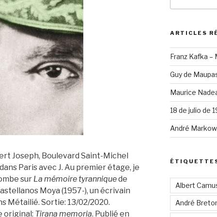
pour
:
ARTICLES R
Franz Kafka –
Guy de Maupas
Maurice Nadea
18 de julio de 
André Markowi
ert Joseph, Boulevard Saint-Michel
ÉTIQUETTE
ns Paris avec J. Au premier étage, je
 tombe sur
La mémoire tyrannique
de
Albert Camu
astellanos Moya (1957-), un écrivain
ns Métailié. Sortie: 13/02/2020.
André Breto
 original:
Tirana memoria
. Publié en