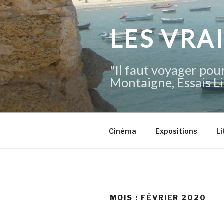
Aller
au
contenu
LES VRA
principal
"Il faut voyager pour
Montaigne, Essais Li
Cinéma
Expositions
Li
MOIS :
FÉVRIER 2020