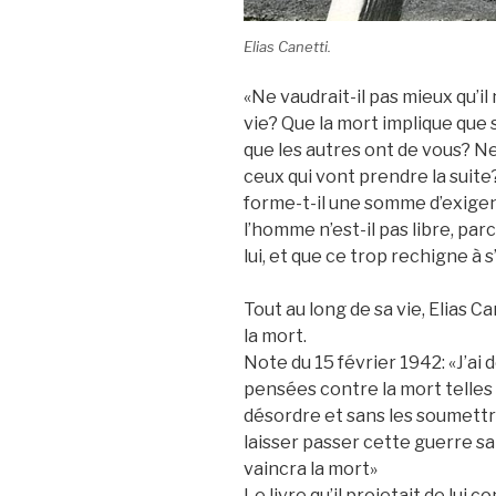
Elias Canetti.
«Ne vaudrait-il pas mieux qu’il
vie? Que la mort implique que
que les autres ont de vous? Ne 
ceux qui vont prendre la suite
forme-t-il une somme d’exigen
l’homme n’est-il pas libre, pa
lui, et que ce trop rechigne à s
Tout au long de sa vie, Elias C
la mort.
Note du 15 février 1942: «J’ai
pensées contre la mort telles 
désordre et sans les soumettre
laisser passer cette guerre s
vaincra la mort»
Le livre qu’il projetait de lui