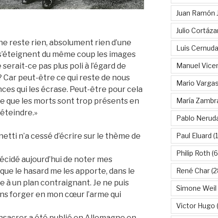
Juan Ramón 
Julio Cortáza
 ne reste rien, absolument rien d’une
Luis Cernud
 s’éteignent du même coup les images
Manuel Vice
serait-ce pas plus poli à l’égard de
? Car peut-être ce qui reste de nous
Mario Vargas
ces qui les écrase. Peut-être pour cela
María Zambr
rce que les morts sont trop présents en
’éteindre.»
Pablo Nerud
Paul Eluard
(
anetti n’a cessé d’écrire sur le thème de
Philip Roth
(6
 décidé aujourd’hui de noter mes
René Char
(2
que le hasard me les apporte, dans le
 à un plan contraignant. Je ne puis
Simone Weil
ans forger en mon cœur l’arme qui
Victor Hugo
(
 consacrer a été publié en Allemagne en