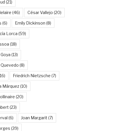
aud
(21)
elaire
(46)
César Vallejo
(20)
s
(6)
Emily Dickinson
(8)
cía Lorca
(59)
ssoa
(18)
 Goya
(13)
e Quevedo
(8)
16)
Friedrich Nietzsche
(7)
ía Márquez
(10)
llinaire
(20)
ubert
(23)
rval
(6)
Joan Margarit
(7)
orges
(39)