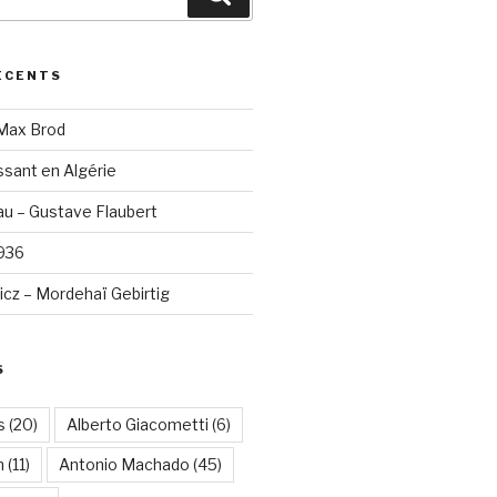
ÉCENTS
 Max Brod
sant en Algérie
u – Gustave Flaubert
1936
cz – Mordehaï Gebirtig
S
s
(20)
Alberto Giacometti
(6)
n
(11)
Antonio Machado
(45)