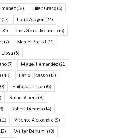
Jiménez
(18)
Julien Gracq
(6)
r
(17)
Louis Aragon
(24)
a
(31)
Luis García Montero
(6)
nt
(7)
Marcel Proust
(11)
 Llosa
(6)
ano
(7)
Miguel Hernández
(21)
a
(40)
Pablo Picasso
(13)
10)
Philippe Lançon
(6)
)
Rafael Alberti
(8)
8)
Robert Desnos
(14)
(11)
Vicente Aleixandre
(9)
13)
Walter Benjamin
(8)