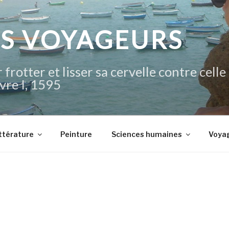
IS VOYAGEURS
 frotter et lisser sa cervelle contre celle
vre I, 1595
ttérature
Peinture
Sciences humaines
Voya