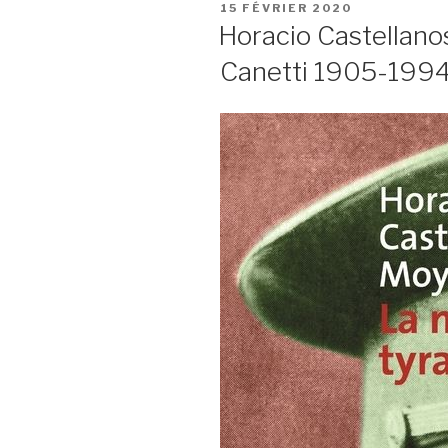
PUBLIÉ
15 FÉVRIER 2020
LE
Horacio Castellano
Canetti 1905-199