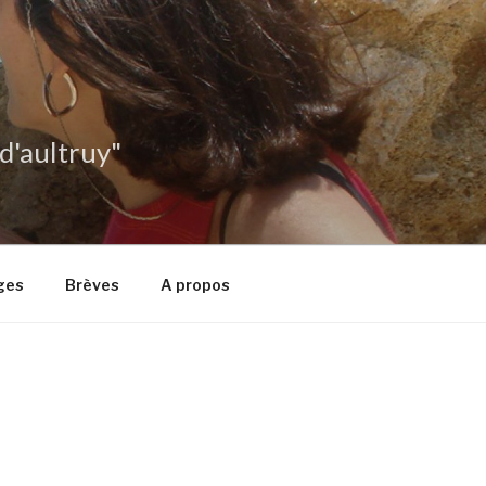
 d'aultruy"
ges
Brèves
A propos