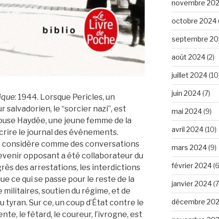
novembre 20
octobre 2024
septembre 20
août 2024
(2)
juillet 2024
(10
juin 2024
(7)
ique
: 1944. Lorsque Pericles, un
r salvadorien, le “sorcier nazi”, est
mai 2024
(9)
ouse Haydée, une jeune femme de la
avril 2024
(10)
crire le journal des événements.
lle considère comme des conversations
mars 2024
(9)
devenir opposant a été collaborateur du
février 2024
(6
grès des arrestations, les interdictions
que ce qui se passe pour le reste de la
janvier 2024
(7
 militaires, soutien du régime, et de
décembre 20
u tyran. Sur ce, un coup d’État contre le
nte, le fêtard, le coureur, l’ivrogne, est