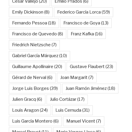
César Vallejo
(20)
Emilio Prados
(6)
Emily Dickinson
(8)
Federico García Lorca
(59)
Fernando Pessoa
(18)
Francisco de Goya
(13)
Francisco de Quevedo
(8)
Franz Kafka
(16)
Friedrich Nietzsche
(7)
Gabriel García Márquez
(10)
Guillaume Apollinaire
(20)
Gustave Flaubert
(23)
Gérard de Nerval
(6)
Joan Margarit
(7)
Jorge Luis Borges
(39)
Juan Ramón Jiménez
(18)
Julien Gracq
(6)
Julio Cortázar
(17)
Louis Aragon
(24)
Luis Cernuda
(31)
Luis García Montero
(6)
Manuel Vicent
(7)
Marcel Proust
(11)
Mario Vargas Llosa
(6)