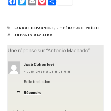
F
T
E
P
P
a
wi
m
o
ar
c
tt
ail
c
ta
e
er
k
g
CATÉGORIES
LANGUE ESPAGNOLE
,
LITTÉRATURE
,
POÉSIE
b
et
er
ÉTIQUETTES
ANTONIO MACHADO
o
o
Une réponse sur “Antonio Machado”
k
José Cohen levi
4 JUIN 2025 À 19 H 03 MIN
Belle traduction
Répondre