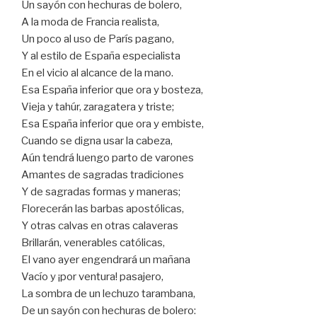
Un sayón con hechuras de bolero,
A la moda de Francia realista,
Un poco al uso de París pagano,
Y al estilo de España especialista
En el vicio al alcance de la mano.
Esa España inferior que ora y bosteza,
Vieja y tahúr, zaragatera y triste;
Esa España inferior que ora y embiste,
Cuando se digna usar la cabeza,
Aún tendrá luengo parto de varones
Amantes de sagradas tradiciones
Y de sagradas formas y maneras;
Florecerán las barbas apostólicas,
Y otras calvas en otras calaveras
Brillarán, venerables católicas,
El vano ayer engendrará un mañana
Vacío y ¡por ventura! pasajero,
La sombra de un lechuzo tarambana,
De un sayón con hechuras de bolero: