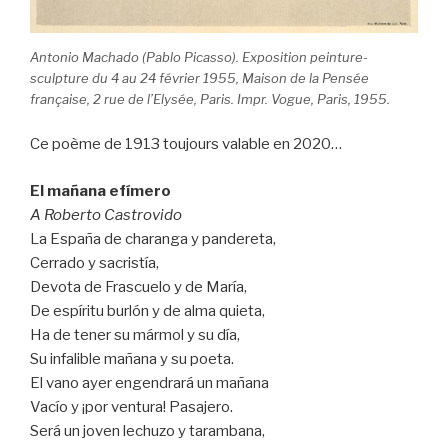
Antonio Machado (Pablo Picasso). Exposition peinture-
sculpture du 4 au 24 février 1955, Maison de la Pensée
française, 2 rue de l’Elysée, Paris. Impr. Vogue, Paris, 1955.
Ce poème de 1913 toujours valable en 2020…
El mañana efímero
A Roberto Castrovido
La España de charanga y pandereta,
Cerrado y sacristía,
Devota de Frascuelo y de María,
De espíritu burlón y de alma quieta,
Ha de tener su mármol y su día,
Su infalible mañana y su poeta.
El vano ayer engendrará un mañana
Vacío y ¡por ventura! Pasajero.
Será un joven lechuzo y tarambana,