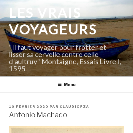
Aller
LES VRAIS
au
contenu
VOYAGEURS
principal
"Il faut voyager pour frotter et
lisser sa cervelle contre celle
d'aultruy" Montaigne, Essais Livre I,
1595
Menu
PUBLIÉ
10 FÉVRIER 2020
PAR
CLAUDIOFZA
LE
Antonio Machado