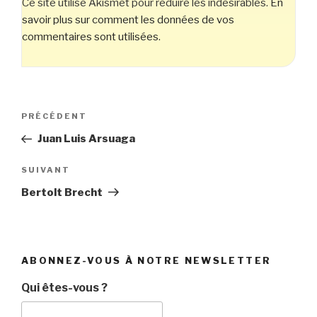
Ce site utilise Akismet pour réduire les indésirables.
En
savoir plus sur comment les données de vos
commentaires sont utilisées
.
Navigation
Article
PRÉCÉDENT
de
précédent
Juan Luis Arsuaga
l’article
Article
SUIVANT
suivant
Bertolt Brecht
ABONNEZ-VOUS À NOTRE NEWSLETTER
Qui êtes-vous ?