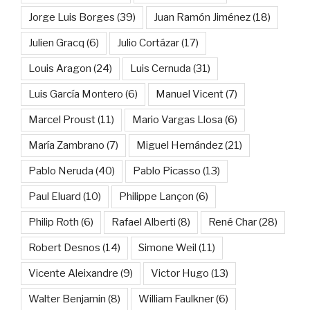
Jorge Luis Borges
(39)
Juan Ramón Jiménez
(18)
Julien Gracq
(6)
Julio Cortázar
(17)
Louis Aragon
(24)
Luis Cernuda
(31)
Luis García Montero
(6)
Manuel Vicent
(7)
Marcel Proust
(11)
Mario Vargas Llosa
(6)
María Zambrano
(7)
Miguel Hernández
(21)
Pablo Neruda
(40)
Pablo Picasso
(13)
Paul Eluard
(10)
Philippe Lançon
(6)
Philip Roth
(6)
Rafael Alberti
(8)
René Char
(28)
Robert Desnos
(14)
Simone Weil
(11)
Vicente Aleixandre
(9)
Victor Hugo
(13)
Walter Benjamin
(8)
William Faulkner
(6)