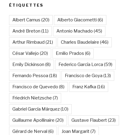
ÉTIQUETTES
Albert Camus
(20)
Alberto Giacometti
(6)
André Breton
(11)
Antonio Machado
(45)
Arthur Rimbaud
(21)
Charles Baudelaire
(46)
César Vallejo
(20)
Emilio Prados
(6)
Emily Dickinson
(8)
Federico García Lorca
(59)
Fernando Pessoa
(18)
Francisco de Goya
(13)
Francisco de Quevedo
(8)
Franz Kafka
(16)
Friedrich Nietzsche
(7)
Gabriel García Márquez
(10)
Guillaume Apollinaire
(20)
Gustave Flaubert
(23)
Gérard de Nerval
(6)
Joan Margarit
(7)