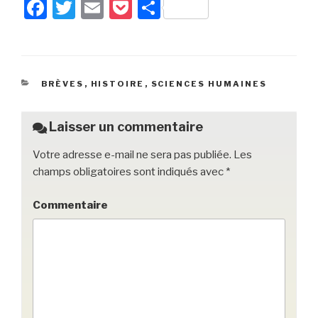
F
T
E
P
P
a
wi
m
o
ar
c
tt
ail
c
ta
e
er
k
g
CATÉGORIES
BRÈVES
,
HISTOIRE
,
SCIENCES HUMAINES
b
et
er
o
Laisser un commentaire
o
Votre adresse e-mail ne sera pas publiée.
Les
k
champs obligatoires sont indiqués avec
*
Commentaire