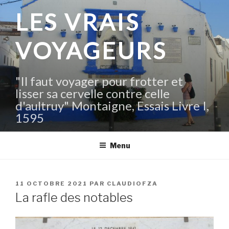
Aller
LES VRAIS
au
contenu
VOYAGEURS
principal
"Il faut voyager pour frotter et
lisser sa cervelle contre celle
d'aultruy" Montaigne, Essais Livre I,
1595
Menu
PUBLIÉ
11 OCTOBRE 2021
PAR
CLAUDIOFZA
LE
La rafle des notables