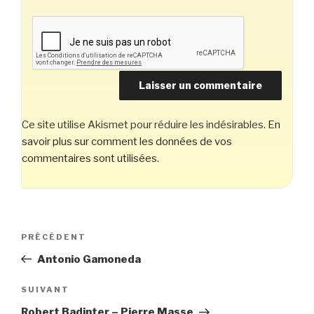
Ce site utilise Akismet pour réduire les indésirables.
En
savoir plus sur comment les données de vos
commentaires sont utilisées
.
Navigation
Article
PRÉCÉDENT
de
précédent
Antonio Gamoneda
l’article
Article
SUIVANT
suivant
Robert Badinter – Pierre Masse