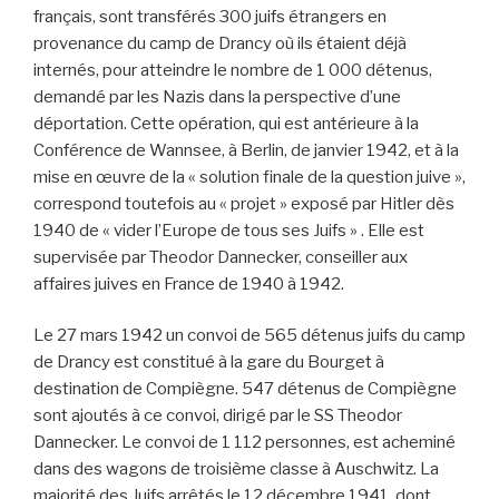
français, sont transférés 300 juifs étrangers en
provenance du camp de Drancy où ils étaient déjà
internés, pour atteindre le nombre de 1 000 détenus,
demandé par les Nazis dans la perspective d’une
déportation. Cette opération, qui est antérieure à la
Conférence de Wannsee, à Berlin, de janvier 1942, et à la
mise en œuvre de la « solution finale de la question juive »,
correspond toutefois au « projet » exposé par Hitler dès
1940 de « vider l’Europe de tous ses Juifs » . Elle est
supervisée par Theodor Dannecker, conseiller aux
affaires juives en France de 1940 à 1942.
Le 27 mars 1942 un convoi de 565 détenus juifs du camp
de Drancy est constitué à la gare du Bourget à
destination de Compiègne. 547 détenus de Compiègne
sont ajoutés à ce convoi, dirigé par le SS Theodor
Dannecker. Le convoi de 1 112 personnes, est acheminé
dans des wagons de troisième classe à Auschwitz. La
majorité des Juifs arrêtés le 12 décembre 1941, dont