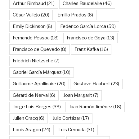
Arthur Rimbaud
(21)
Charles Baudelaire
(46)
César Vallejo
(20)
Emilio Prados
(6)
Emily Dickinson
(8)
Federico García Lorca
(59)
Fernando Pessoa
(18)
Francisco de Goya
(13)
Francisco de Quevedo
(8)
Franz Kafka
(16)
Friedrich Nietzsche
(7)
Gabriel García Márquez
(10)
Guillaume Apollinaire
(20)
Gustave Flaubert
(23)
Gérard de Nerval
(6)
Joan Margarit
(7)
Jorge Luis Borges
(39)
Juan Ramón Jiménez
(18)
Julien Gracq
(6)
Julio Cortázar
(17)
Louis Aragon
(24)
Luis Cernuda
(31)