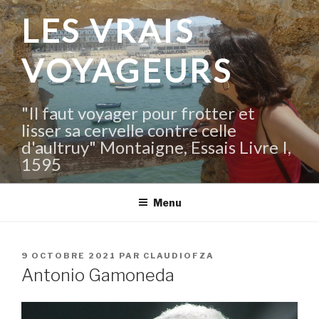
Aller
LES VRAIS
au
contenu
VOYAGEURS
principal
"Il faut voyager pour frotter et
lisser sa cervelle contre celle
d'aultruy" Montaigne, Essais Livre I,
1595
Menu
PUBLIÉ
9 OCTOBRE 2021
PAR
CLAUDIOFZA
LE
Antonio Gamoneda