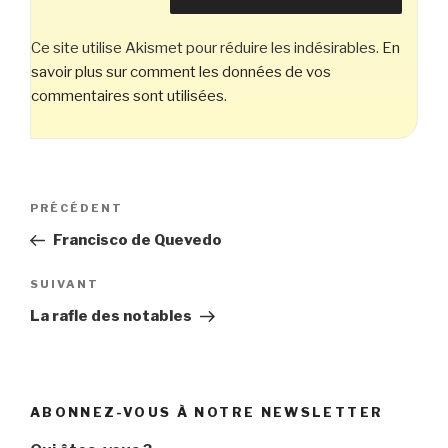
Ce site utilise Akismet pour réduire les indésirables.
En
savoir plus sur comment les données de vos
commentaires sont utilisées
.
Navigation
Article
PRÉCÉDENT
de
précédent
Francisco de Quevedo
l’article
Article
SUIVANT
suivant
La rafle des notables
ABONNEZ-VOUS À NOTRE NEWSLETTER