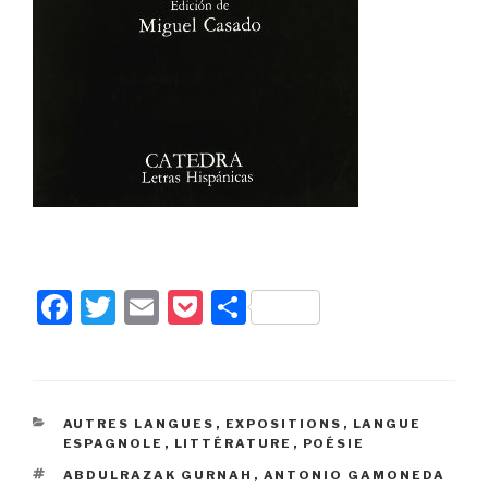
F
T
E
P
P
a
wi
m
o
ar
c
tt
ail
c
ta
e
er
k
g
CATÉGORIES
AUTRES LANGUES
,
EXPOSITIONS
,
LANGUE
b
et
er
ESPAGNOLE
,
LITTÉRATURE
,
POÉSIE
o
ÉTIQUETTES
ABDULRAZAK GURNAH
,
ANTONIO GAMONEDA