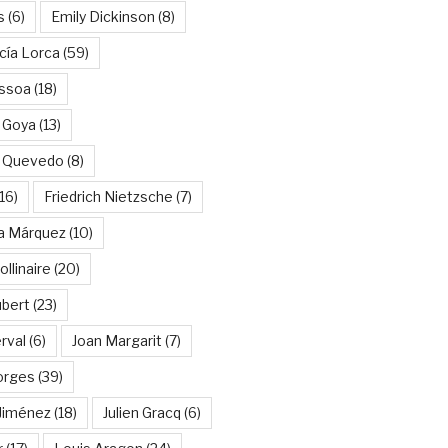
s
(6)
Emily Dickinson
(8)
cía Lorca
(59)
ssoa
(18)
 Goya
(13)
e Quevedo
(8)
16)
Friedrich Nietzsche
(7)
ía Márquez
(10)
llinaire
(20)
ubert
(23)
rval
(6)
Joan Margarit
(7)
orges
(39)
Jiménez
(18)
Julien Gracq
(6)