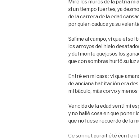
Miré los muros de la patria mía
si un tiempo fuertes, ya desm
de la carrera de la edad cansa
por quien caduca ya su valentí
Salíme al campo, vi que el sol 
los arroyos del hielo desatados
y del monte quejosos los gana
que con sombras hurtó su luz al
Entré en mi casa : vi que amanc
de anciana habitación era des
mi báculo, más corvo y menos 
Vencida de la edad sentí mi es
y no hallé cosa en que poner l
que no fuese recuerdo de la m
Ce sonnet aurait été écrit en 1