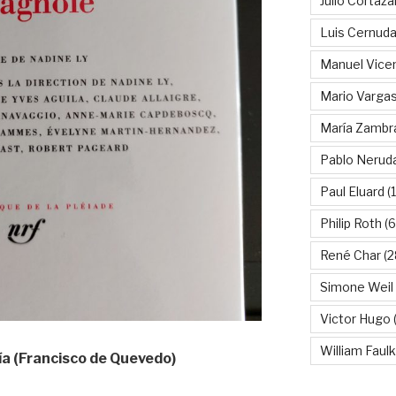
Julio Cortáza
Luis Cernud
Manuel Vice
Mario Vargas
María Zambr
Pablo Nerud
Paul Eluard
(
Philip Roth
(6
René Char
(2
Simone Weil
Victor Hugo
(
William Faul
mía (Francisco de Quevedo)