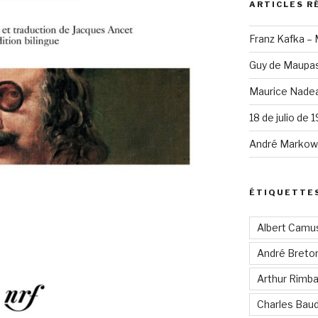
ARTICLES R
Franz Kafka –
Guy de Maupas
Maurice Nadea
18 de julio de 
André Markowi
ÉTIQUETTE
Albert Camu
André Breto
Arthur Rimb
Charles Baud