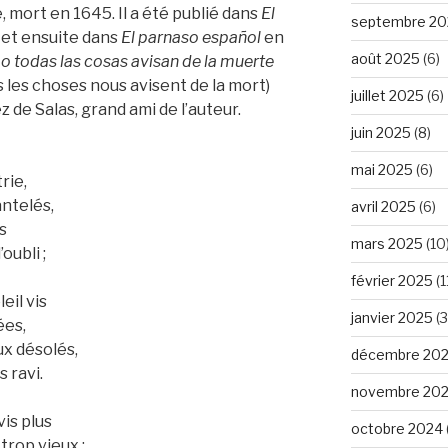
e, mort en 1645. Il a été publié dans
El
septembre 20
I
et ensuite dans
El parnaso español
en
août 2025
(6)
 todas las cosas avisan de la muerte
les choses nous avisent de la mort)
juillet 2025
(6)
 de Salas, grand ami de l’auteur.
juin 2025
(8)
mai 2025
(6)
rie,
ntelés,
avril 2025
(6)
s
mars 2025
(10
oubli ;
février 2025
(1
eil vis
janvier 2025
(3
ées,
ux désolés,
décembre 20
s ravi.
novembre 20
vis plus
octobre 2024
trop vieux ;