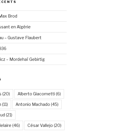
ÉCENTS
 Max Brod
sant en Algérie
u – Gustave Flaubert
1936
cz – Mordehaï Gebirtig
S
s
(20)
Alberto Giacometti
(6)
n
(11)
Antonio Machado
(45)
aud
(21)
elaire
(46)
César Vallejo
(20)