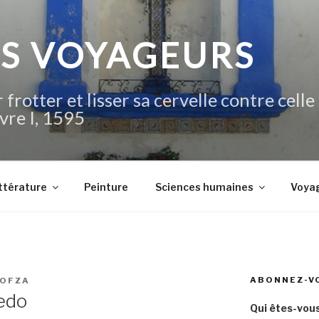
IS VOYAGEURS
 frotter et lisser sa cervelle contre celle
vre I, 1595
ttérature
Peinture
Sciences humaines
Voya
ABONNEZ-V
IOFZA
edo
Qui êtes-vous