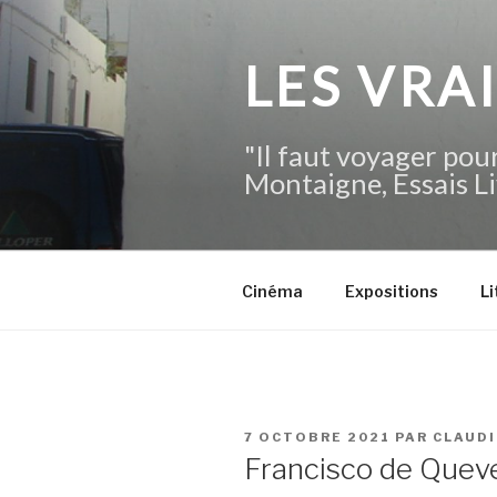
Aller
au
contenu
LES VRA
principal
"Il faut voyager pour
Montaigne, Essais Li
Cinéma
Expositions
Li
PUBLIÉ
7 OCTOBRE 2021
PAR
CLAUD
LE
Francisco de Quev