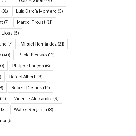
r
(17)
Louis Aragon
(24)
a
(31)
Luis García Montero
(6)
nt
(7)
Marcel Proust
(11)
 Llosa
(6)
ano
(7)
Miguel Hernández
(21)
a
(40)
Pablo Picasso
(13)
10)
Philippe Lançon
(6)
)
Rafael Alberti
(8)
8)
Robert Desnos
(14)
(11)
Vicente Aleixandre
(9)
13)
Walter Benjamin
(8)
kner
(6)