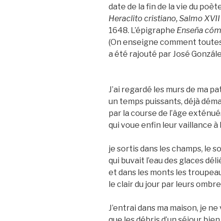
date de la fin de la vie du poèt
Heraclito cristiano, Salmo XVI
1648. L’épigraphe
Enseña cómo
(On enseigne comment toutes 
a été rajouté par José González
J’ai regardé les murs de ma pat
un temps puissants, déjà déma
par la course de l’âge exténué
qui voue enfin leur vaillance à l’
je sortis dans les champs, le sol
qui buvait l’eau des glaces déli
et dans les monts les troupea
le clair du jour par leurs ombre
J’entrai dans ma maison, je ne 
que les débris d’un séjour bien 