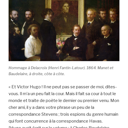
Hommage à Delacroix (Henri Fantin-Latour). 1864. Manet et
Baudelaire, à droite, côte à côte.
« Et Victor Hugo ! Il ne peut pas se passer de moi, dites-
vous. Il m’a un peu fait la cour. Mais il fait sa cour à tout le
monde et traite de poète le dernier ou premier venu. Mon
cher ami, il y a dans votre phrase un peu de la
correspondance Stevens ; trois espions du genre humain
qui font concurrence à la correspondance Havas.
[Hugo avait écrit sur le volume : à Charles Baudelaire,