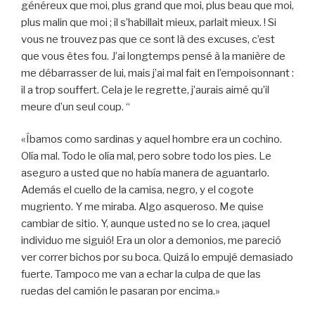
généreux que moi, plus grand que moi, plus beau que moi,
plus malin que moi ; il s’habillait mieux, parlait mieux. ! Si
vous ne trouvez pas que ce sont là des excuses, c’est
que vous êtes fou. J’ai longtemps pensé à la manière de
me débarrasser de lui, mais j’ai mal fait en l’empoisonnant :
il a trop souffert. Cela je le regrette, j’aurais aimé qu’il
meure d’un seul coup. “
«Íbamos como sardinas y aquel hombre era un cochino.
Olía mal. Todo le olía mal, pero sobre todo los pies. Le
aseguro a usted que no había manera de aguantarlo.
Además el cuello de la camisa, negro, y el cogote
mugriento. Y me miraba. Algo asqueroso. Me quise
cambiar de sitio. Y, aunque usted no se lo crea, ¡aquel
individuo me siguió! Era un olor a demonios, me pareció
ver correr bichos por su boca. Quizá lo empujé demasiado
fuerte. Tampoco me van a echar la culpa de que las
ruedas del camión le pasaran por encima.»