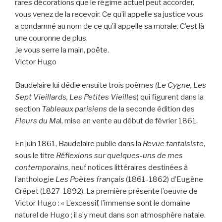
rares décorations que le régime actuel peut accorder,
vous venez de la recevoir. Ce qu’il appelle sa justice vous
a condamné au nom de ce qu’il appelle sa morale. C’est là
une couronne de plus.
Je vous serre la main, poëte.
Victor Hugo
Baudelaire lui dédie ensuite trois poèmes
(Le Cygne, Les
Sept Vieillards, Les Petites Vieilles
) qui figurent dans la
section
Tableaux parisiens
de la seconde édition des
Fleurs du Ma
l, mise en vente au début de février 1861.
En juin 1861, Baudelaire publie dans la
Revue
fantaisiste
,
sous le titre
Réflexions sur quelques-uns de mes
contemporains
, neuf notices littéraires destinées à
l’anthologie
Les Poètes français
(1861-1862) d’Eugène
Crépet (1827-1892). La première présente l’oeuvre de
Victor Hugo : « L’excessif, l’immense sont le domaine
naturel de Hugo ; il s’y meut dans son atmosphère natale.