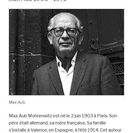
Max Aub.
Max Aub Mohrenwitz est né le 2 juin 1903 à Paris. Son
père était allemand, sa mère française. Sa famille
s’installe à Valence, en Espagne, à l’été 1914. Cet auteur