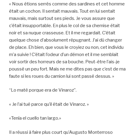
« Nous étions serrés comme des sardines et cet homme
était un cochon. Il sentait mauvais. Tout en lui sentait
mauvais, mais surtout ses pieds. Je vous assure que
c’était insupportable. En plus le col de sa chemise était
noir et sa nuque crasseuse. Et il me regardait. C’était
quelque chose d’absolument répugnant. J’ai dû changer
de place. Eh bien, que vous le croyiez ou non, cet individu
m’a suivie ! C’était l’odeur d’un démon et il me semblait
voir sortir des horreurs de sa bouche. Peut-être l’ais-je
poussé un peu fort. Mais ne me dites pas que c’est de ma
faute si les roues du camion lui sont passé dessus. »
“Lo maté porque era de Vinaroz”.
« Je l’ai tué parce qu’il était de Vinaroz. »
«Tenía el cuello tan largo.»
Il a réussi à faire plus court qu’Augusto Monterroso