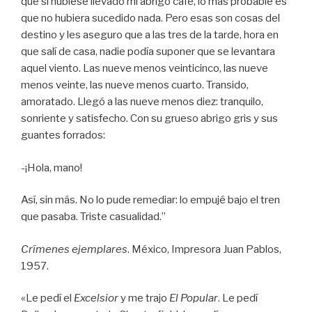
que si hubiese llevado mi abrigo café, lo más probable es
que no hubiera sucedido nada. Pero esas son cosas del
destino y les aseguro que a las tres de la tarde, hora en
que salí de casa, nadie podía suponer que se levantara
aquel viento. Las nueve menos veinticinco, las nueve
menos veinte, las nueve menos cuarto. Transido,
amoratado. Llegó a las nueve menos diez: tranquilo,
sonriente y satisfecho. Con su grueso abrigo gris y sus
guantes forrados:
-¡Hola, mano!
Así, sin más. No lo pude remediar: lo empujé bajo el tren
que pasaba. Triste casualidad.”
Crímenes ejemplares
. México, Impresora Juan Pablos,
1957.
«Le pedí el
Excelsior
y me trajo
El Popular
. Le pedí