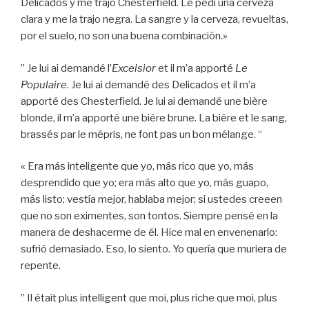
Delicados y me trajo Chesterfield. Le pedí una cerveza
clara y me la trajo negra. La sangre y la cerveza, revueltas,
por el suelo, no son una buena combinación.»
” Je lui ai demandé l’
Excelsior
et il m’a apporté
Le
Populaire
. Je lui ai demandé des Delicados et il m’a
apporté des Chesterfield. Je lui ai demandé une bière
blonde, il m’a apporté une bière brune. La bière et le sang,
brassés par le mépris, ne font pas un bon mélange. “
« Era más inteligente que yo, más rico que yo, más
desprendido que yo; era más alto que yo, más guapo,
más listo; vestía mejor, hablaba mejor; si ustedes creeen
que no son eximentes, son tontos. Siempre pensé en la
manera de deshacerme de él. Hice mal en envenenarlo:
sufrió demasiado. Eso, lo siento. Yo quería que muriera de
repente.
” Il était plus intelligent que moi, plus riche que moi, plus