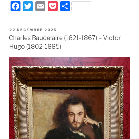
F
T
E
P
P
a
wi
m
o
ar
c
tt
ail
c
ta
PUBLIÉ
22 DÉCEMBRE 2025
e
er
k
g
LE
Charles Baudelaire (1821-1867) – Victor
b
et
er
Hugo (1802-1885)
o
o
k