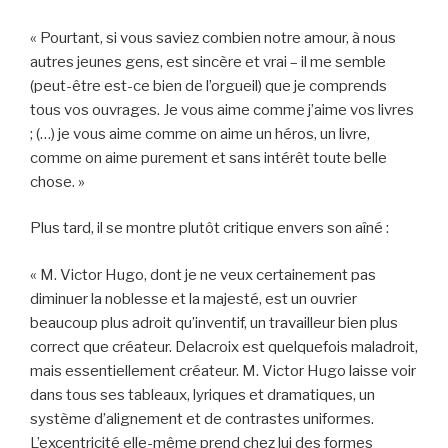
« Pourtant, si vous saviez combien notre amour, à nous
autres jeunes gens, est sincère et vrai – il me semble
(peut-être est-ce bien de l’orgueil) que je comprends
tous vos ouvrages. Je vous aime comme j’aime vos livres
; (…) je vous aime comme on aime un héros, un livre,
comme on aime purement et sans intérêt toute belle
chose. »
Plus tard, il se montre plutôt critique envers son aîné :
« M. Victor Hugo, dont je ne veux certainement pas
diminuer la noblesse et la majesté, est un ouvrier
beaucoup plus adroit qu’inventif, un travailleur bien plus
correct que créateur. Delacroix est quelquefois maladroit,
mais essentiellement créateur. M. Victor Hugo laisse voir
dans tous ses tableaux, lyriques et dramatiques, un
système d’alignement et de contrastes uniformes.
L’excentricité elle-même prend chez lui des formes