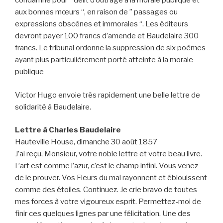
condamné pour ” délit d’outrage à la morale publique et
aux bonnes mœurs “, en raison de ” passages ou
expressions obscènes et immorales “. Les éditeurs
devront payer 100 francs d’amende et Baudelaire 300
francs. Le tribunal ordonne la suppression de six poèmes
ayant plus particulièrement porté atteinte à la morale
publique
Victor Hugo envoie très rapidement une belle lettre de
solidarité à Baudelaire.
Lettre à Charles Baudelaire
Hauteville House, dimanche 30 août 1857
J’ai reçu, Monsieur, votre noble lettre et votre beau livre.
L’art est comme l’azur, c’est le champ infini. Vous venez
de le prouver. Vos Fleurs du mal rayonnent et éblouissent
comme des étoiles. Continuez. Je crie bravo de toutes
mes forces à votre vigoureux esprit. Permettez-moi de
finir ces quelques lignes par une félicitation. Une des