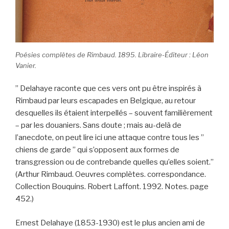
Poésies complètes de Rimbaud. 1895. Libraire-Éditeur : Léon
Vanier.
” Delahaye raconte que ces vers ont pu être inspirés à
Rimbaud par leurs escapades en Belgique, au retour
desquelles ils étaient interpellés – souvent familièrement
– par les douaniers. Sans doute ; mais au-delà de
l’anecdote, on peut lire ici une attaque contre tous les ”
chiens de garde ” qui s’opposent aux formes de
transgression ou de contrebande quelles qu’elles soient.”
(Arthur Rimbaud. Oeuvres complètes. correspondance.
Collection Bouquins. Robert Laffont. 1992. Notes. page
452.)
Ernest Delahaye (1853-1930) est le plus ancien ami de