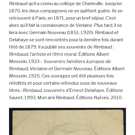
Rimbaud qu’il a connu au collège de Charleville. Jusqu’en
1870, les deux compagnons ne se quittent guère. Ils se
retrouvent à Paris, en 1871, pour un bref séjour. C’est
alors qu’il fait la connaissance de Verlaine. Plus tard, il se
liera avec Germain Nouveau (1851-1920). Rimbaud et
Delahaye se sont rencontrés pour la dernière fois durant
l’été de 1879. Il a publié ses souvenirs de Rimbaud :
Rimbaud, l’artiste et l’être moral
. Éditions Albert
Messein, 1923 –
Souvenirs familiers à propos de
Rimbaud, Verlaine et Germain Nouveau
. Éditions Albert
Messein, 1925. Ces ouvrages ont été plusieurs fois
réédités et pour certains refondus sous de nouveaux
titres :
Rimbaud, souvenirs d’Ernest Delahaye
. Éditions
Sauret, 1993. Mon ami Rimbaud. Éditions Naïves, 2010.