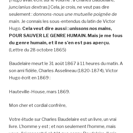
junc/anius dextras
.] Cela, je crois, ne veut pas dire
seulement :
donnons-nous une mutuelle poignée de
main
. Je connais les sous-entendus du latin de Victor
Hugo.
Cela veut dire aussi :
unissons nos mains
,
POUR SAUVER LE GENRE HUMAIN. Mais je me fous
du genre humain, et il ne s’en est pas aperçu.
(Lettre du 28 octobre 1865)
Baudelaire meurt le 31 août 1867 à 11 heures du matin. A
son ami fidèle, Charles Asselineau (1820-1874), Victor
Hugo écrit en 1869 :
Hauteville-House, mars 1869.
Mon cher et cordial confrère,
Votre étude sur Charles Baudelaire est un livre, un vrai
livre. L’homme y est ; et non seulement l’homme, mais