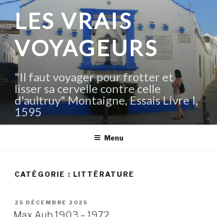
Aller
LES VRAIS
au
contenu
VOYAGEURS
principal
"Il faut voyager pour frotter et
lisser sa cervelle contre celle
d'aultruy" Montaigne, Essais Livre I,
1595
Menu
CATÉGORIE :
LITTÉRATURE
PUBLIÉ
25 DÉCEMBRE 2025
LE
Max Aub 1903 – 1972