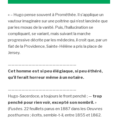
« – Hugo pense souvent à Prométhée. Il s’applique un
vautour imaginaire sur une poitrine qui n’est lancinée que
par les moxas de la vanité. Puis, l’hallucination se
compliquant, se variant, mais suivant la marche
progressive décrite par les médecins, il croit que, par
un
fiat
de la Providence, Sainte-Hélène a pris la place de
Jersey.
————————————————————
Cet homme est si peu élégiaque, si peu éthéré,
qu’il ferait horreur même à un notaire.
————————————————————
Hugo-Sacerdoce, a toujours le front penché ; —
trop
penché pour rien voir, excepté son nombril.
»
(
Fusées
. 22 feuillets parus en 1887 dans les
Oeuvres
posthumes
; écrits, semble-t-il, entre 1855 et 1862.