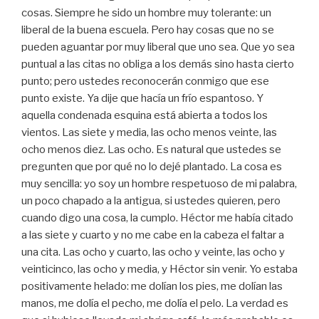
cosas. Siempre he sido un hombre muy tolerante: un
liberal de la buena escuela. Pero hay cosas que no se
pueden aguantar por muy liberal que uno sea. Que yo sea
puntual a las citas no obliga a los demás sino hasta cierto
punto; pero ustedes reconocerán conmigo que ese
punto existe. Ya dije que hacía un frío espantoso. Y
aquella condenada esquina está abierta a todos los
vientos. Las siete y media, las ocho menos veinte, las
ocho menos diez. Las ocho. Es natural que ustedes se
pregunten que por qué no lo dejé plantado. La cosa es
muy sencilla: yo soy un hombre respetuoso de mi palabra,
un poco chapado a la antigua, si ustedes quieren, pero
cuando digo una cosa, la cumplo. Héctor me había citado
a las siete y cuarto y no me cabe en la cabeza el faltar a
una cita. Las ocho y cuarto, las ocho y veinte, las ocho y
veinticinco, las ocho y media, y Héctor sin venir. Yo estaba
positivamente helado: me dolían los pies, me dolían las
manos, me dolía el pecho, me dolía el pelo. La verdad es