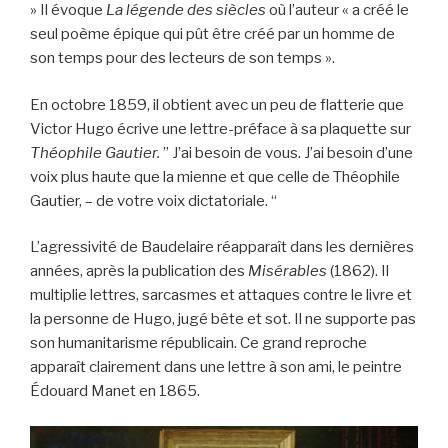
» Il évoque
La légende des siècles
où l’auteur « a créé le
seul poème épique qui pût être créé par un homme de
son temps pour des lecteurs de son temps ».
En octobre 1859, il obtient avec un peu de flatterie que
Victor Hugo écrive une lettre-préface à sa plaquette sur
Théophile Gautier.
” J’ai besoin de vous. J’ai besoin d’une
voix plus haute que la mienne et que celle de Théophile
Gautier, – de votre voix dictatoriale. “
L’agressivité de Baudelaire réapparaît dans les dernières
années, après la publication des
Misérables
(1862). Il
multiplie lettres, sarcasmes et attaques contre le livre et
la personne de Hugo, jugé bête et sot. Il ne supporte pas
son humanitarisme républicain. Ce grand reproche
apparaît clairement dans une lettre à son ami, le peintre
Édouard Manet en 1865.